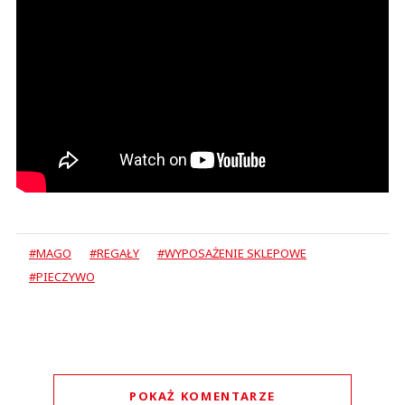
#MAGO
#REGAŁY
#WYPOSAŻENIE SKLEPOWE
#PIECZYWO
POKAŻ KOMENTARZE