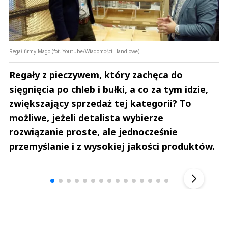
Regał firmy Mago (fot. Youtube/Wiadomości Handlowe)
Regały z pieczywem, który zachęca do
sięgnięcia po chleb i bułki, a co za tym idzie,
zwiększający sprzedaż tej kategorii? To
możliwe, jeżeli detalista wybierze
rozwiązanie proste, ale jednocześnie
przemyślanie i z wysokiej jakości produktów.
Andrzej i Marta Sterniccy
Marta i 
▶