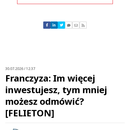
Komentarze (
0
)
Nie znaleziono komentarzy
Zostaw swoje komentarze
Imię (Wymagane)
Anuluj
Prześlij komentarz
30.07.2026 / 12:37
Franczyza: Im więcej
inwestujesz, tym mniej
możesz odmówić?
[FELIETON]