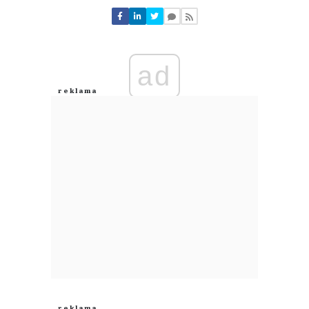
ad
Ewa
05.08.2026 / 17:44
This comment was minimized by the moderator on the site
Moim zdaniem Delikatesy przegrywają z konkurencją ( np. z Kauflandem
czy Biedronką), ponieważ mają za wysokie ceny wielu towarów, Klient tam
kupuje gdzuie mniej płaci za sam towar.
Ewa
Odpowiedz
0
0
Nie znaleziono komentarzy
Zostaw swoje komentarze
Imię (Wymagane)