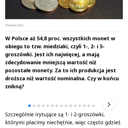
(Pixabay.com)
W Polsce aż 54,8 proc. wszystkich monet w
obiegu to tzw. miedziaki, czyli 1-, 2- i 5-
groszówki. Jest ich najwięcej, a mają
zdecydowanie mniejszą wartość niż
pozostałe monety. Za to ich produkcja jest
droższa niż wartość nominalna. Czy w końcu
znikną?
Andrzej i Marta Sterniccy
Marta i 
▶
Szczególnie irytujące są 1- i 2-groszówki,
którymi płacimy niechętnie, więc często gdzieś