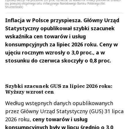
This comment was minimized by the moderator on the site
się powyżej oficjalnego celu inflacyjnego Narodowego Banku Polskiego (fot.
Shutterstock)
Dodawaliby 2 i 5 zł bo tych wciąż brakuje. A najgorzej jest z 20 gr wszyscy je
mają i nikt ich nie chce...
Inflacja w Polsce przyspiesza. Główny Urząd
Ania _ S
Odpowiedz
Statystyczny opublikował szybki szacunek
wskaźnika cen towarów i usług
0
konsumpcyjnych za lipiec 2026 roku. Ceny w
0
ujęciu rocznym wzrosły o 3,0 proc., a w
Nie znaleziono komentarzy
stosunku do czerwca skoczyły o 0,8 proc.
Zostaw swoje komentarze
Imię (Wymagane)
Szybki szacunek GUS za lipiec 2026 roku:
Anuluj
Wyższy wzrost cen
Prześlij komentarz
Według wstępnych danych opublikowanych
przez Główny Urząd Statystyczny (GUS) 31 lipca
2026 roku,
ceny towarów i usług
konsumpcyjnych były w lipcu średnio o 3,0