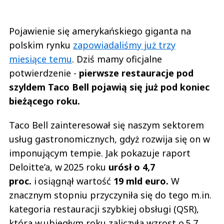
Pojawienie się amerykańskiego giganta na
polskim rynku
zapowiadaliśmy już trzy
miesiące temu
. Dziś mamy oficjalne
potwierdzenie -
pierwsze restauracje pod
szyldem Taco Bell pojawią się już pod koniec
bieżącego roku.
Taco Bell zainteresował się naszym sektorem
usług gastronomicznych, gdyż rozwija się on w
imponującym tempie. Jak pokazuje raport
Deloitte’a, w 2025 roku
urósł o 4,7
proc.
i osiągnął wartość
19 mld euro.
W
znacznym stopniu przyczyniła się do tego m.in.
kategoria restauracji szybkiej obsługi (QSR),
która w ubiegłym roku zaliczyła wzrost o 5,7