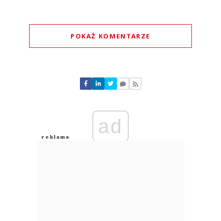
POKAŻ KOMENTARZE
Komentarze (
0
)
Nie znaleziono komentarzy
Zostaw swoje komentarze
Imię (Wymagane)
ad
Anuluj
Prześlij komentarz