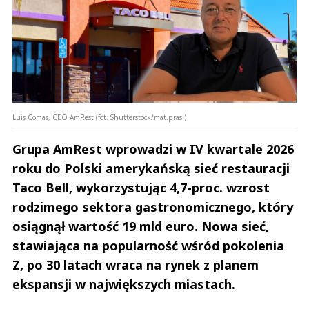
Luis Comas, CEO AmRest (fot. Shutterstock/mat.pras.)
Grupa AmRest
wprowadzi w IV kwartale 2026
roku do Polski amerykańską sieć restauracji
Taco Bell, wykorzystując 4,7-proc. wzrost
rodzimego sektora gastronomicznego, który
osiągnął wartość 19 mld euro. Nowa sieć,
stawiająca na popularność wśród pokolenia
Z, po 30 latach wraca na rynek z planem
ekspansji w największych miastach.