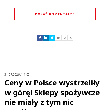
POKAŻ KOMENTARZE
Komentarze (
3
)
DP
29.07.2019 / 09:52
This comment was minimized by the moderator on the site
31.07.2026 / 11:05
Gdyby handel zrezygnował z cen z końcówkami 0,99 byłoby łatwiej.
Ceny w Polsce wystrzeliły
DP
Odpowiedz
w górę! Sklepy spożywcze
1
nie miały z tym nic
0