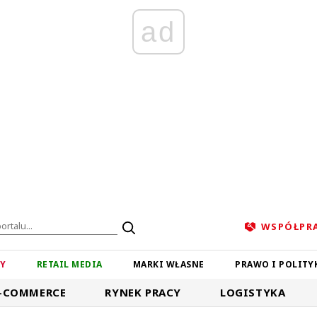
ad
WSPÓŁPR
ZY
RETAIL MEDIA
MARKI WŁASNE
PRAWO I POLITY
-COMMERCE
RYNEK PRACY
LOGISTYKA