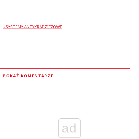
#SYSTEMY ANTYKRADZIEŻOWE
POKAŻ KOMENTARZE
Komentarze (
0
)
Nie znaleziono komentarzy
staw swoje komentarze
Imię (Wymagane)
ad