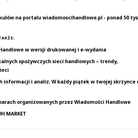
kułów na portalu wiadomoscihandlowe.pl - ponad 50 tys
TAKŻE:
andlowe w wersji drukowanej i e-wydania
okalnych spożywczych sieci handlowych – trendy,
ieci
informacji i analiz. W każdy piątek w twojej skrzynce 
narach organizowanych przez Wiadomości Handlowe
 WH MARKET