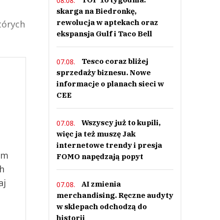
08.08.
skarga na Biedronkę,
rewolucja w aptekach oraz
tórych
ekspansja Gulf i Taco Bell
Tesco coraz bliżej
07.08.
sprzedaży biznesu. Nowe
informacje o planach sieci w
CEE
Wszyscy już to kupili,
07.08.
więc ja też muszę Jak
internetowe trendy i presja
ym
FOMO napędzają popyt
ch
aj
AI zmienia
07.08.
merchandising. Ręczne audyty
w sklepach odchodzą do
historii