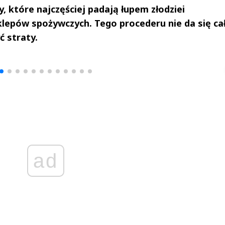
, które najczęściej padają łupem złodziei
lepów spożywczych. Tego procederu nie da się ca
 straty.
drzej
Michał Stężalski
FineDiningWe
▶
▶
ad