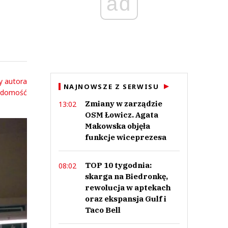
ad
y autora
NAJNOWSZE Z SERWISU
adomość
Zmiany w zarządzie
13:02
OSM Łowicz. Agata
Makowska objęła
funkcje wiceprezesa
TOP 10 tygodnia:
08:02
skarga na Biedronkę,
rewolucja w aptekach
oraz ekspansja Gulf i
Taco Bell