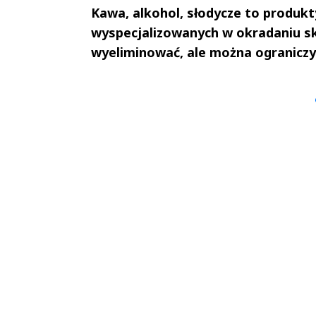
Kawa, alkohol, słodycze to produkty
wyspecjalizowanych w okradaniu sk
wyeliminować, ale można ograniczyć
Andrzej i Marta
Marta i An
Sterniccy
Sterniccy
▶
▶