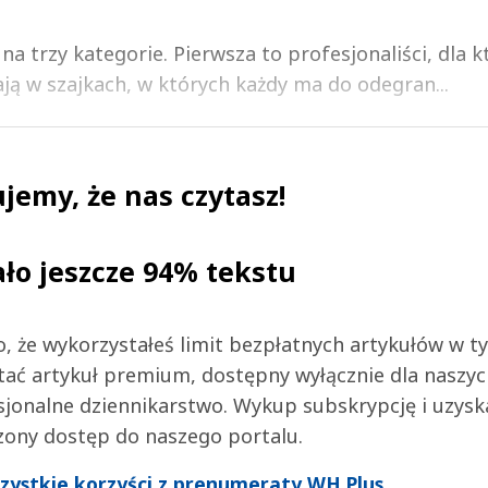
a trzy kategorie. Pierwsza to profesjonaliści, dla k
ają w szajkach, w których każdy ma do odegran...
jemy, że nas czytasz!
ało jeszcze 94% tekstu
 to, że wykorzystałeś limit bezpłatnych artykułów w t
tać artykuł premium, dostępny wyłącznie dla naszy
jonalne dziennikarstwo. Wykup subskrypcję i uzysk
zony dostęp do naszego portalu.
wszystkie korzyści z prenumeraty WH Plus