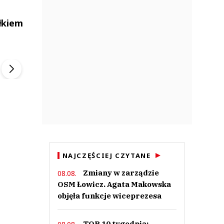
łkiem
ek
Szefem być Sezon 2
Marcin Przybysz
▶
▶
NAJCZĘŚCIEJ CZYTANE
Zmiany w zarządzie
08.08.
OSM Łowicz. Agata Makowska
objęła funkcje wiceprezesa
TOP 10 tygodnia: