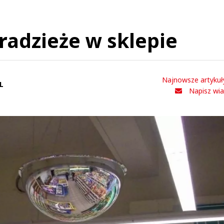
radzieże w sklepie
Najnowsze artykuł
L
Napisz wi