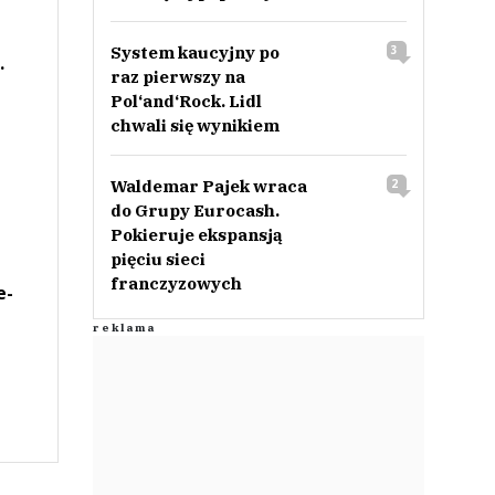
System kaucyjny po
3
.
raz pierwszy na
Pol‘and‘Rock. Lidl
chwali się wynikiem
Waldemar Pajek wraca
2
do Grupy Eurocash.
Pokieruje ekspansją
pięciu sieci
franczyzowych
e-