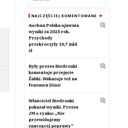
NAJCZĘŚCIEJ KOMENTOWANE
Auchan Polska ujawnia
5
wyniki za 2025 rok.
Przychody
przekroczyły 10,7 mld
zł
Były prezes Biedronki
4
komentuje przejęcie
Żabki. Wskazuje też na
fenomen Dino!
Właściciel Biedronki
3
pokazał wyniki. Prezes
JM o rynku: „Nie
przewidujemy
znaczącej poprawy”