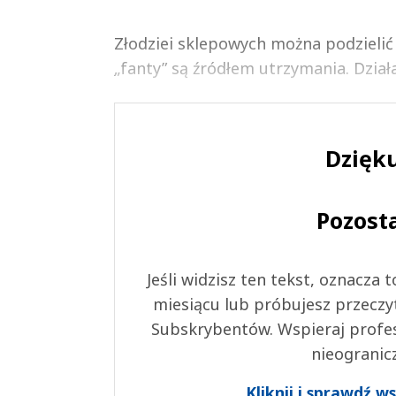
Złodziei sklepowych można podzielić n
„fanty” są źródłem utrzymania. Dział
Dzięku
Pozost
Jeśli widzisz ten tekst, oznacza
miesiącu lub próbujesz przeczy
Subskrybentów. Wspieraj profes
nieogranic
Kliknij i sprawdź 