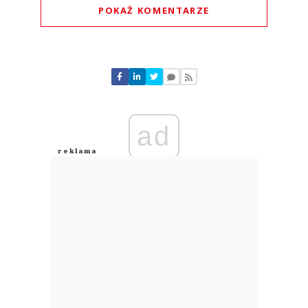
POKAŻ KOMENTARZE
Komentarze (
0
)
Nie znaleziono komentarzy
Zostaw swoje komentarze
Imię (Wymagane)
ad
Anuluj
Prześlij komentarz