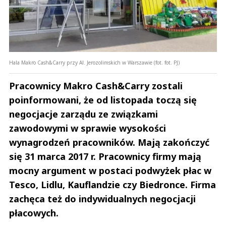
Hala Makro Cash&Carry przy Al. Jerozolimskich w Warszawie (fot. fot. PJ)
Pracownicy Makro Cash&Carry zostali
poinformowani, że od listopada toczą się
negocjacje zarządu ze związkami
zawodowymi w sprawie wysokości
wynagrodzeń pracowników. Mają zakończyć
się 31 marca 2017 r. Pracownicy firmy mają
mocny argument w postaci podwyżek płac w
Tesco, Lidlu, Kauflandzie czy Biedronce. Firma
zachęca też do indywidualnych negocjacji
płacowych.
Andrzej i Marta Sterniccy
Marta i 