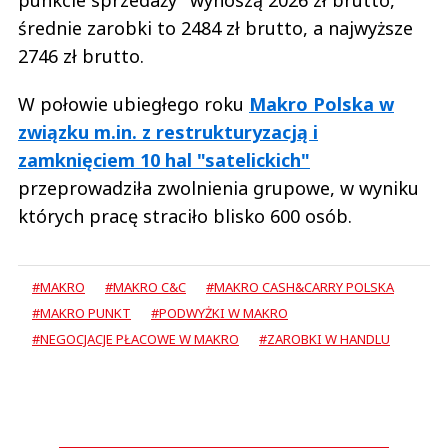
średnie zarobki to 2484 zł brutto, a najwyższe
2746 zł brutto.
W połowie ubiegłego roku
Makro Polska w
związku m.in. z restrukturyzacją i
zamknięciem 10 hal "satelickich"
przeprowadziła zwolnienia grupowe, w wyniku
których pracę straciło blisko 600 osób.
#MAKRO
#MAKRO C&C
#MAKRO CASH&CARRY POLSKA
#MAKRO PUNKT
#PODWYŻKI W MAKRO
#NEGOCJACJE PŁACOWE W MAKRO
#ZAROBKI W HANDLU