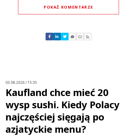
POKAŻ KOMENTARZE
Komentarze (
0
)
Nie znaleziono komentarzy
Zostaw swoje komentarze
Imię (Wymagane)
Anuluj
Prześlij komentarz
03.08.2026 / 15:35
Kaufland chce mieć 20
wysp sushi. Kiedy Polacy
najczęściej sięgają po
azjatyckie menu?