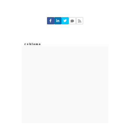
Komentarze (
2
)
Zygmunt
06.08.2026 / 06:27
This comment was minimized by the moderator on the site
Nie wróżę świetlanej przyszłości temu przedsięwzięciu.. Wyrzucone
pieniądze .
Zygmunt
Odpowiedz
1
0