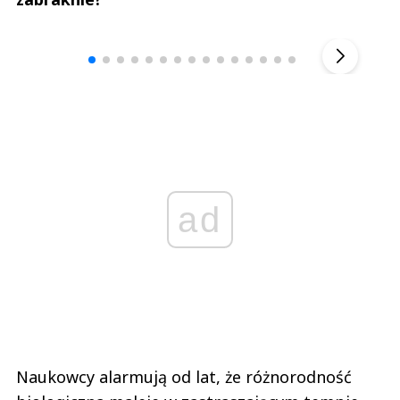
Andrzej i Marta Sterniccy
Marta i 
▶
ad
Naukowcy alarmują od lat, że różnorodność