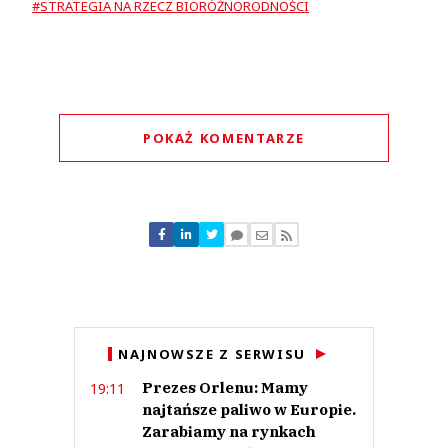
#STRATEGIA NA RZECZ BIORÓŻNORODNOŚCI
POKAŻ KOMENTARZE
Komentarze (
0
)
Nie znaleziono komentarzy
Zostaw swoje komentarze
Imię (Wymagane)
Anuluj
NAJNOWSZE Z SERWISU
Prześlij komentarz
Prezes Orlenu: Mamy
19:11
najtańsze paliwo w Europie.
Zarabiamy na rynkach