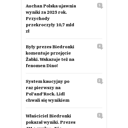
Auchan Polska ujawnia
5
wyniki za 2025 rok.
Przychody
przekroczyły 10,7 mld
zł
Były prezes Biedronki
4
komentuje przejęcie
Żabki. Wskazuje też na
fenomen Dino!
System kaucyjny po
3
raz pierwszy na
Pol‘and‘Rock. Lidl
chwali się wynikiem
Właściciel Biedronki
3
pokazał wyniki. Prezes