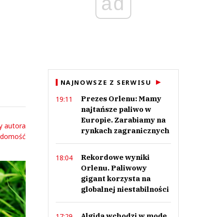
ad
NAJNOWSZE Z SERWISU
Prezes Orlenu: Mamy
19:11
najtańsze paliwo w
Europie. Zarabiamy na
y autora
rynkach zagranicznych
adomość
Rekordowe wyniki
18:04
Orlenu. Paliwowy
gigant korzysta na
globalnej niestabilności
Algida wchodzi w modę.
17:29