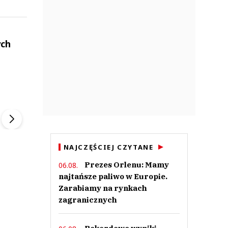
ych
ek
Szefem być Sezon 2
Marcin Przybysz
▶
▶
NAJCZĘŚCIEJ CZYTANE
Prezes Orlenu: Mamy
06.08.
najtańsze paliwo w Europie.
Zarabiamy na rynkach
zagranicznych