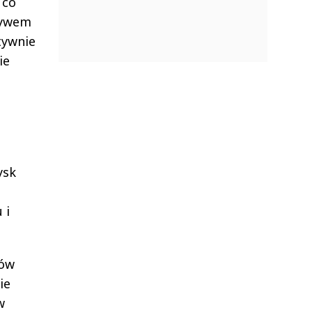
 co
ływem
tywnie
ie
ysk
 i
mów
ie
w