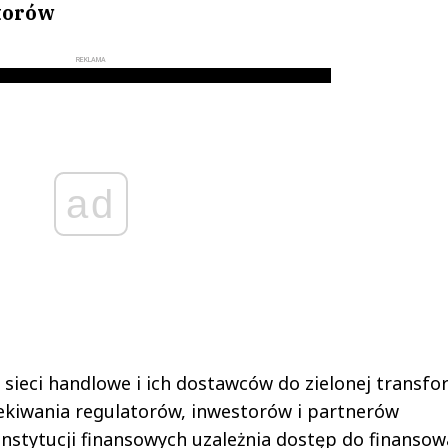
atorów
REKLAMA
ad
ieci handlowe i ich dostawców do zielonej transfo
czekiwania regulatorów, inwestorów i partnerów
instytucji finansowych uzależnia dostęp do finansow