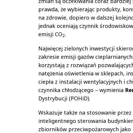
zmian są oczekiwania coraz bardzie
prawda, że wybierając produkty, kon
na zdrowie, dopiero w dalszej kolej
jednak oceniają czynnik środowiskowy
emisji CO
.
2
Najwięcej zielonych inwestycji skier
zakresie emisji gazów cieplarnianych
korzystają z rozwiązań pozwalających 
natężenia oświetlenia w sklepach, in
ciepła z instalacji wentylacyjnych i 
czynnika chłodzącego – wymienia
Re
Dystrybucji (POHiD).
Wskazuje także na stosowanie przez
inteligentnego sterowania budynkie
zbiorników przeciwpożarowych jako