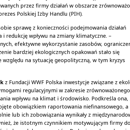
owanych przez firmy działań w obszarze zrównoważ
 prezes Polskiej Izby Handlu (PIH).
e sobie sprawę z konieczności podejmowania działań
 i redukcję wpływu na zmiany klimatyczne. –
anych, efektywne wykorzystanie zasobów, ogranicze
zenie bardziej ekologicznych opakowań stało się
e względu na sytuację geopolityczną, w tym kryzys
ak
z Fundacji WWF Polska inwestycje związane z ekol
ymogami regulacyjnymi w zakresie zrównoważonego
ania wpływu na klimat i środowisko. Podkreśla ona, 
objęte obowiązkiem raportowania niefinansowego, a 
olnie lub ich zobowiązania wynikały z międzynarodo
wnież, że istotnym czynnikiem motywującym firmy d