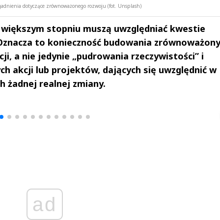
agadnienia dotyczące zrównoważonego rozwoju (fot. Unsplash)
 większym stopniu muszą uwzględniać kwestie
. Oznacza to konieczność budowania zrównoważon
ji, a nie jedynie „pudrowania rzeczywistości” i
 akcji lub projektów, dających się uwzględnić w
 żadnej realnej zmiany.
drzej
Michał Stężalski
FineDiningWe
▶
▶
ad