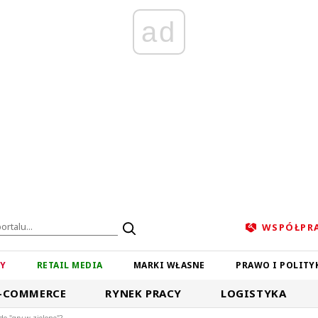
ad
WSPÓŁPR
ZY
RETAIL MEDIA
MARKI WŁASNE
PRAWO I POLITY
-COMMERCE
RYNEK PRACY
LOGISTYKA