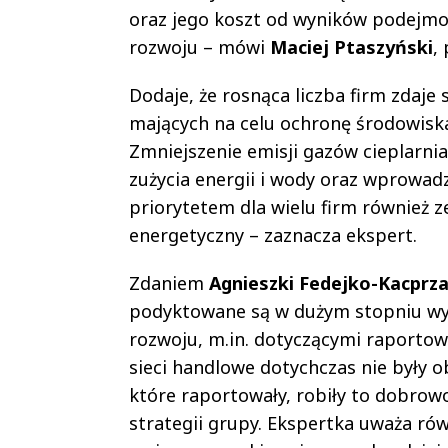
oraz jego koszt od wyników podejm
rozwoju – mówi
Maciej Ptaszyński
,
Dodaje, że rosnąca liczba firm zdaj
mających na celu ochronę środowiska
Zmniejszenie emisji gazów cieplarni
zużycia energii i wody oraz wprowad
priorytetem dla wielu firm również z
energetyczny – zaznacza ekspert.
Zdaniem
Agnieszki Fedejko-Kacprz
podyktowane są w dużym stopniu w
rozwoju, m.in. dotyczącymi raportow
sieci handlowe dotychczas nie były 
które raportowały, robiły to dobrow
strategii grupy. Ekspertka uważa ró