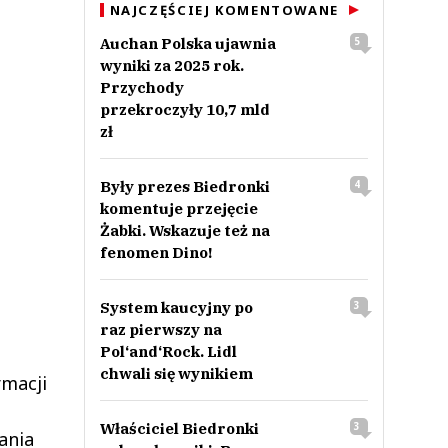
NAJCZĘŚCIEJ KOMENTOWANE
Auchan Polska ujawnia
5
wyniki za 2025 rok.
Przychody
przekroczyły 10,7 mld
zł
Były prezes Biedronki
4
komentuje przejęcie
Żabki. Wskazuje też na
fenomen Dino!
System kaucyjny po
3
raz pierwszy na
Pol‘and‘Rock. Lidl
chwali się wynikiem
rmacji
Właściciel Biedronki
3
ania