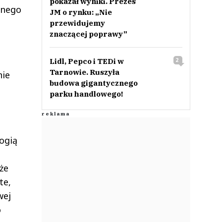
pokazał wyniki. Prezes
onego
JM o rynku: „Nie
przewidujemy
znaczącej poprawy”
Lidl, Pepco i TEDi w
2
Tarnowie. Ruszyła
nie
budowa gigantycznego
parku handlowego!
ogią
że
te,
wej
o