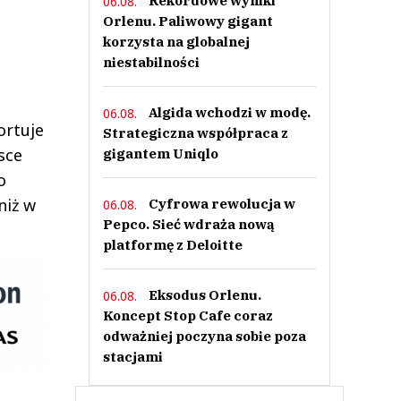
Rekordowe wyniki
06.08.
Orlenu. Paliwowy gigant
korzysta na globalnej
niestabilności
Algida wchodzi w modę.
06.08.
ortuje
Strategiczna współpraca z
sce
gigantem Uniqlo
o
niż w
Cyfrowa rewolucja w
06.08.
Pepco. Sieć wdraża nową
platformę z Deloitte
Eksodus Orlenu.
06.08.
Koncept Stop Cafe coraz
odważniej poczyna sobie poza
stacjami