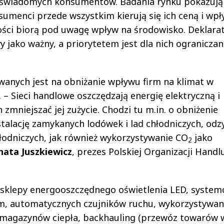
j świadomych konsumentów. Badania rynku pokazują
sumenci przede wszystkim kierują się ich ceną i wp
ności biorą pod uwagę wpływ na środowisko. Deklara
 jako ważny, a priorytetem jest dla nich ograniczan
owanych jest na obniżanie wpływu firm na klimat w
. – Sieci handlowe oszczędzają energię elektryczną i
zmniejszać jej zużycie. Chodzi tu m.in. o obniżenie
stalację zamykanych lodówek i lad chłodniczych, odz
chłodniczych, jak również wykorzystywanie CO
jako
2
nata Juszkiewicz
, prezes Polskiej Organizacji Handlu
 sklepy energooszczędnego oświetlenia LED, syste
m, automatycznych czujników ruchu, wykorzystywan
 magazynów ciepła, backhauling (przewóz towarów 