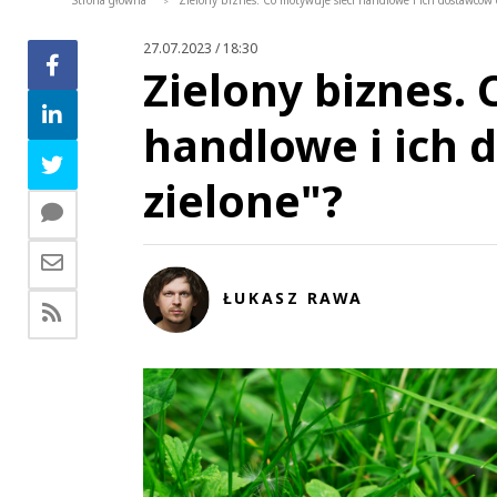
Strona główna
Zielony biznes. Co motywuje sieci handlowe i ich dostawców 
>
27.07.2023 / 18:30
Zielony biznes. 
handlowe i ich 
zielone"?
ŁUKASZ RAWA