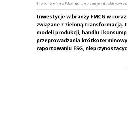
81 proc. - tyle firm w Polsce raportuje przynajmniej podstawowe z
Inwestycje w branży FMCG w coraz
związane z zieloną transformacją
modeli produkcji, handlu i konsumpc
przeprowadzania krótkoterminowych
raportowaniu ESG, nieprzynoszących
Andrzej i Marta
Marta i An
Sterniccy
Sterniccy
▶
▶