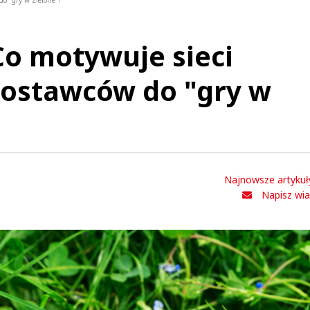
do "gry w zielone"?
Co motywuje sieci
dostawców do "gry w
Najnowsze artykuł
Napisz wi