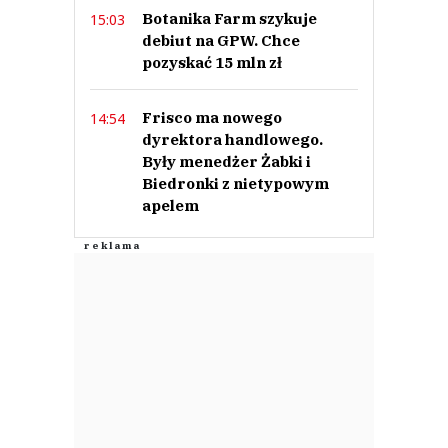
Botanika Farm szykuje
15:03
debiut na GPW. Chce
pozyskać 15 mln zł
Frisco ma nowego
14:54
dyrektora handlowego.
Były menedżer Żabki i
Biedronki z nietypowym
apelem