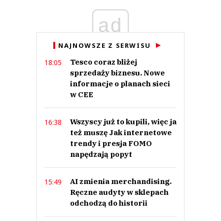
ad
Anuluj
NAJNOWSZE Z SERWISU
Prześlij komentarz
Tesco coraz bliżej
18:05
sprzedaży biznesu. Nowe
informacje o planach sieci
w CEE
Wszyscy już to kupili, więc ja
16:38
też muszę Jak internetowe
trendy i presja FOMO
napędzają popyt
AI zmienia merchandising.
15:49
Ręczne audyty w sklepach
odchodzą do historii