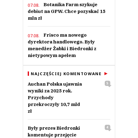
Botanika Farm szykuje
07.08.
debiut na GPW. Chce pozyskać 15
mln zł
Frisco ma nowego
07.08.
dyrektora handlowego. Były
menedżer Żabki i Biedronki z
nietypowym apelem
NAJCZĘŚCIEJ KOMENTOWANE
Auchan Polska ujawnia
5
wyniki za 2025 rok.
Przychody
przekroczyły 10,7 mld
zł
Były prezes Biedronki
4
komentuje przejęcie