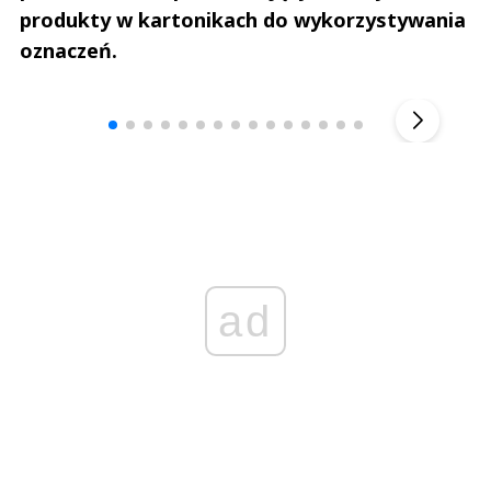
produkty w kartonikach do wykorzystywania
oznaczeń.
Andrzej i Marta Sterniccy
Marta i 
▶
ad