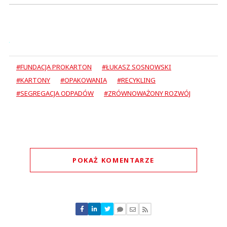
#FUNDACJA PROKARTON
#ŁUKASZ SOSNOWSKI
#KARTONY
#OPAKOWANIA
#RECYKLING
#SEGREGACJA ODPADÓW
#ZRÓWNOWAŻONY ROZWÓJ
POKAŻ KOMENTARZE
Komentarze (
0
)
Nie znaleziono komentarzy
Zostaw swoje komentarze
Imię (Wymagane)