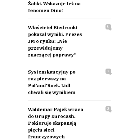
Żabki. Wskazuje też na
fenomen Dino!
Właściciel Biedronki
3
pokazał wyniki. Prezes
JM o rynku: „Nie
przewidujemy
znaczącej poprawy”
System kaucyjny po
3
raz pierwszy na
Pol‘and‘Rock. Lidl
chwali się wynikiem
Waldemar Pajek wraca
2
do Grupy Eurocash.
Pokieruje ekspansją
pięciu sieci
franczyzowych