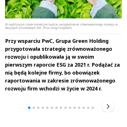
W najbliższym czasie konieczne będzie uwzględnianie zrównoważonego rozwoju w
decyzjach biznesowych (fot. Phúc Long/Unsplash)
Przy wsparciu PwC, Grupa Green Holding
przygotowała strategię zrównoważonego
rozwoju i opublikowała ją w swoim
pierwszym raporcie ESG za 2021 r. Podążać za
nią będą kolejne firmy, bo obowiązek
raportowania w zakresie zrównoważonego
rozwoju firm wchodzi w życie w 2024 r.
Andrzej i Marta Sterniccy
Marta i 
▶