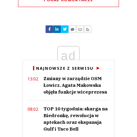
Komentarze (
0
)
Nie znaleziono komentarzy
Zostaw swoje komentarze
Imię (Wymagane)
ad
Anuluj
NAJNOWSZE Z SERWISU
Prześlij komentarz
Zmiany w zarządzie OSM
13:02
Łowicz. Agata Makowska
objęła funkcje wiceprezesa
TOP 10 tygodnia: skarga na
08:02
Biedronkę, rewolucja w
aptekach oraz ekspansja
Gulf i Taco Bell