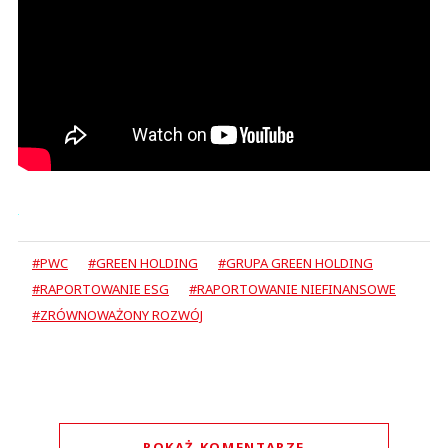
#PWC
#GREEN HOLDING
#GRUPA GREEN HOLDING
#RAPORTOWANIE ESG
#RAPORTOWANIE NIEFINANSOWE
#ZRÓWNOWAŻONY ROZWÓJ
POKAŻ KOMENTARZE