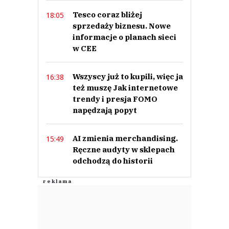
Tesco coraz bliżej
18:05
sprzedaży biznesu. Nowe
informacje o planach sieci
w CEE
Wszyscy już to kupili, więc ja
16:38
też muszę Jak internetowe
trendy i presja FOMO
napędzają popyt
AI zmienia merchandising.
15:49
Ręczne audyty w sklepach
odchodzą do historii