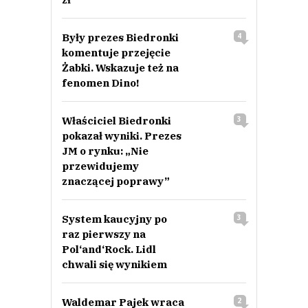
Były prezes Biedronki
4
komentuje przejęcie
Żabki. Wskazuje też na
fenomen Dino!
Właściciel Biedronki
3
pokazał wyniki. Prezes
JM o rynku: „Nie
przewidujemy
znaczącej poprawy”
System kaucyjny po
3
raz pierwszy na
Pol‘and‘Rock. Lidl
chwali się wynikiem
Waldemar Pajek wraca
2