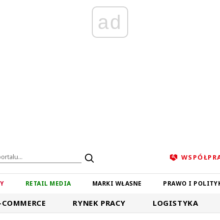
ad
WSPÓŁPR
ZY
RETAIL MEDIA
MARKI WŁASNE
PRAWO I POLITY
-COMMERCE
RYNEK PRACY
LOGISTYKA