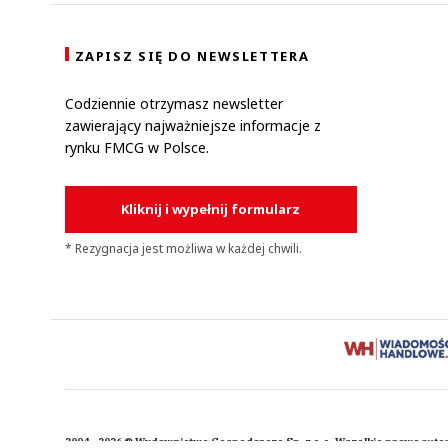
ZAPISZ SIĘ DO NEWSLETTERA
Codziennie otrzymasz newsletter
zawierający najważniejsze informacje z
rynku FMCG w Polsce.
Kliknij i wypełnij formularz
* Rezygnacja jest możliwa w każdej chwili.
2004 - 2026 © Wydawnictwo Gospodarcze Sp. z o.o. Wszelkie prawa auto