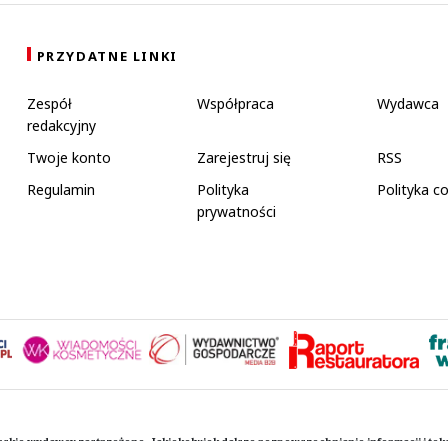
PRZYDATNE LINKI
Zespół
Współpraca
Wydawca
redakcyjny
Twoje konto
Zarejestruj się
RSS
Regulamin
Polityka
Polityka c
prywatności
rskie wydawcy zastrzeżone. Jakiekolwiek dalsze rozpowszechnianie informacji i te