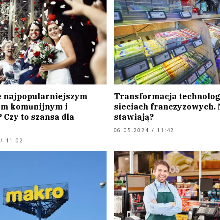
e najpopularniejszym
Transformacja technolog
em komunijnym i
sieciach franczyzowych. 
 Czy to szansa dla
stawiają?
06.05.2024 / 11:42
/ 11:02