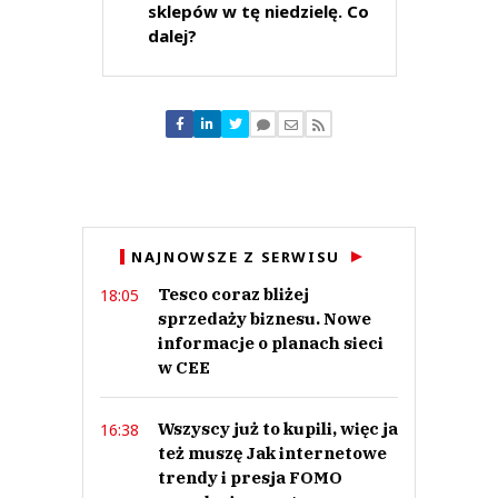
sklepów w tę niedzielę. Co
Czarna msza
dalej?
Odpowiedz
0
0
HK
NAJNOWSZE Z SERWISU
01.06.2021 / 10:29
This comment was minimized by the moderator on the site
Tesco coraz bliżej
18:05
sprzedaży biznesu. Nowe
Może lepiej uderzyliby w swoich wiernych i ogłosili, że zakupy w niedzielę
to grzech i kazać im się z tego spowiadać, zamiast urządzać życie wszystkim.
informacje o planach sieci
HK
w CEE
Odpowiedz
0
Wszyscy już to kupili, więc ja
16:38
0
też muszę Jak internetowe
trendy i presja FOMO