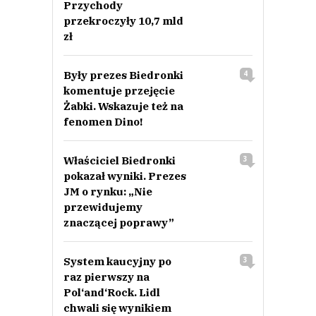
Przychody
Żeby był tak do przodu w sprawie pedofili w kościele.
przekroczyły 10,7 mld
Romeo
zł
Odpowiedz
0
Były prezes Biedronki
4
0
komentuje przejęcie
Żabki. Wskazuje też na
Nie znaleziono komentarzy
fenomen Dino!
Zostaw swoje komentarze
Imię (Wymagane)
Właściciel Biedronki
3
pokazał wyniki. Prezes
JM o rynku: „Nie
Anuluj
przewidujemy
Prześlij komentarz
znaczącej poprawy”
System kaucyjny po
3
raz pierwszy na
Pol‘and‘Rock. Lidl
chwali się wynikiem