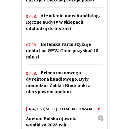
AI zmienia merchandising.
07.08.
Ręczne audyty w sklepach
odchodzą do historii
Holt
30.05.2021 / 21:55
This comment was minimized by the moderator on the site
Botanika Farm szykuje
07.08.
debiut na GPW. Chce pozyskać 15
a ktoś pytał ?
mln zł
Holt
Odpowiedz
0
Frisco ma nowego
07.08.
dyrektora handlowego. Były
0
menedżer Żabki i Biedronki z
nietypowym apelem
NAJCZĘŚCIEJ KOMENTOWANE
Romeo
Auchan Polska ujawnia
5
30.05.2021 / 19:03
wyniki za 2025 rok.
This comment was minimized by the moderator on the site