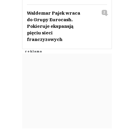
Waldemar Pajek wraca
2
do Grupy Eurocash.
Pokieruje ekspansją
pięciu sieci
franczyzowych