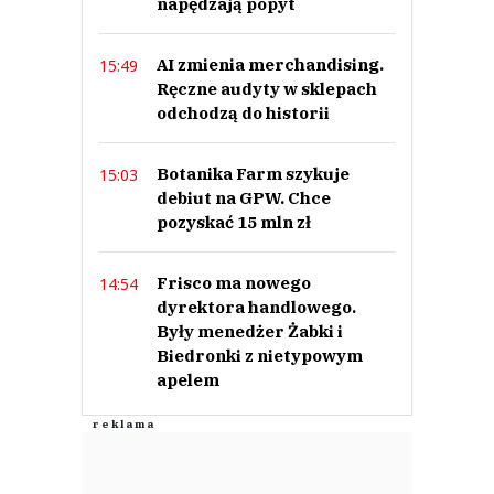
napędzają popyt
AI zmienia merchandising.
15:49
Ręczne audyty w sklepach
Maciek
31.05.2021 / 23:39
odchodzą do historii
This comment was minimized by the moderator on the site
Latwiej byłoby mu zrobic zakupy dla kochanki, zakłamane pingwiny
Botanika Farm szykuje
15:03
Maciek
debiut na GPW. Chce
Odpowiedz
pozyskać 15 mln zł
0
0
Frisco ma nowego
14:54
dyrektora handlowego.
Były menedżer Żabki i
Biedronki z nietypowym
apelem
Alex
31.05.2021 / 16:42
This comment was minimized by the moderator on the site
Szkoda, że natomiast Kościół woli milczeń w odniesieniu oczyszczaniu