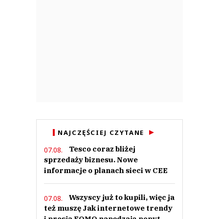
swoich struktur z seksualnych degeneratów, mających zamiłowania w
nieletnich.
Alex
Odpowiedz
0
0
Ada
NAJCZĘŚCIEJ CZYTANE
31.05.2021 / 11:12
This comment was minimized by the moderator on the site
Tesco coraz bliżej
07.08.
sprzedaży biznesu. Nowe
Czy Kaufland zagląda im do niedzielnej tacy?
informacje o planach sieci w CEE
Ada
Odpowiedz
0
Wszyscy już to kupili, więc ja
07.08.
też muszę Jak internetowe trendy
0
i presja FOMO napędzają popyt