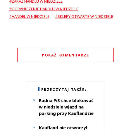
#ZAKAZ HANDLU W NIEDZIELĘ
#OGRANICZENIE HANDLU W NIEDZIELE
#HANDEL W NIEDZIELĘ
#SKLEPY OTWARTE W NIEDZIELE
POKAŻ KOMENTARZE
Komentarze (
7
)
PRZECZYTAJ TAKŻE:
Radna PiS chce blokować
w niedziele wjazd na
Czarna msza
05.06.2021 / 11:56
parking przy Kauflandzie
This comment was minimized by the moderator on the site
Kaufland nie otworzył
Konkurencja dla rydzykowej żabki otwartej w niedzielę