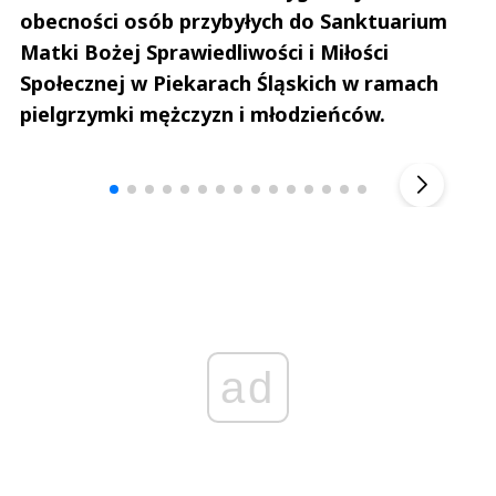
obecności osób przybyłych do Sanktuarium
Matki Bożej Sprawiedliwości i Miłości
Społecznej w Piekarach Śląskich w ramach
pielgrzymki mężczyzn i młodzieńców.
Andrzej i Marta Sterniccy
Marta i 
▶
ad