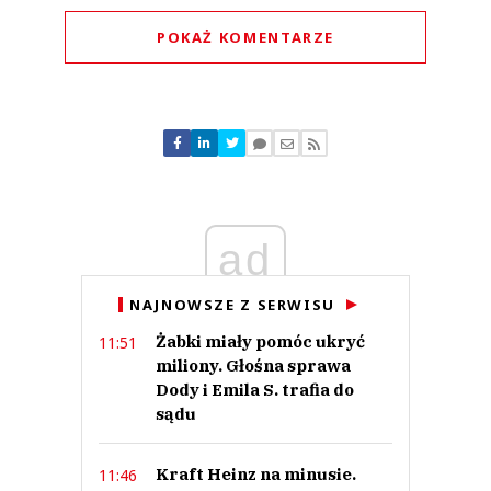
POKAŻ KOMENTARZE
Komentarze (
0
)
Nie znaleziono komentarzy
Zostaw swoje komentarze
Imię (Wymagane)
ad
Anuluj
Prześlij komentarz
NAJNOWSZE Z SERWISU
Żabki miały pomóc ukryć
11:51
miliony. Głośna sprawa
Dody i Emila S. trafia do
sądu
Kraft Heinz na minusie.
11:46