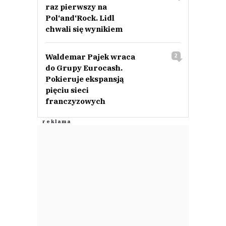
raz pierwszy na
Pol‘and‘Rock. Lidl
chwali się wynikiem
Waldemar Pajek wraca
2
do Grupy Eurocash.
Pokieruje ekspansją
pięciu sieci
franczyzowych