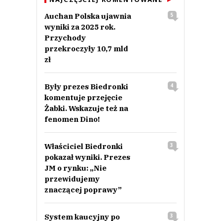
Auchan Polska ujawnia
5
wyniki za 2025 rok.
Przychody
przekroczyły 10,7 mld
zł
Były prezes Biedronki
4
komentuje przejęcie
Żabki. Wskazuje też na
fenomen Dino!
Właściciel Biedronki
3
pokazał wyniki. Prezes
JM o rynku: „Nie
przewidujemy
znaczącej poprawy”
System kaucyjny po
3