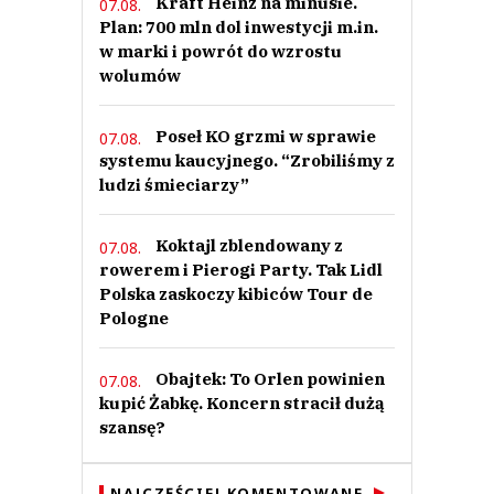
Kraft Heinz na minusie.
07.08.
Plan: 700 mln dol inwestycji m.in.
w marki i powrót do wzrostu
wolumów
Poseł KO grzmi w sprawie
07.08.
systemu kaucyjnego. “Zrobiliśmy z
ludzi śmieciarzy”
Koktajl zblendowany z
07.08.
rowerem i Pierogi Party. Tak Lidl
Polska zaskoczy kibiców Tour de
Pologne
Obajtek: To Orlen powinien
07.08.
kupić Żabkę. Koncern stracił dużą
szansę?
NAJCZĘŚCIEJ KOMENTOWANE