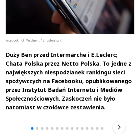
Facebook (fot. Wachiwit / Shutterstock)
Duży Ben przed Intermarche i E.Leclerc;
Chata Polska przez Netto Polska. To jedne z
największych niespodzianek rankingu sieci
spożywczych na Facebooku, opublikowanego
przez Instytut Badań Internetu i Mediów
Społecznościowych. Zaskoczeń nie było
natomiast w czołówce zestawienia.
Andrzej i Marta Sterniccy
Marta i 
▶