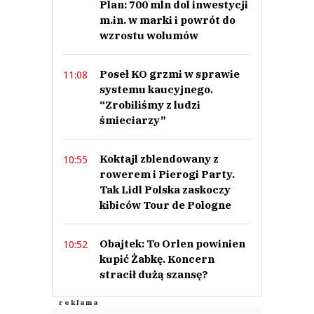
Plan: 700 mln dol inwestycji
m.in. w marki i powrót do
wzrostu wolumów
Poseł KO grzmi w sprawie
11:08
systemu kaucyjnego.
“Zrobiliśmy z ludzi
śmieciarzy”
Koktajl zblendowany z
10:55
rowerem i Pierogi Party.
Tak Lidl Polska zaskoczy
kibiców Tour de Pologne
Obajtek: To Orlen powinien
10:52
kupić Żabkę. Koncern
stracił dużą szansę?