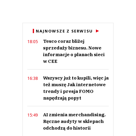
Imię (Wymagane)
Anuluj
NAJNOWSZE Z SERWISU
Prześlij komentarz
Tesco coraz bliżej
18:05
sprzedaży biznesu. Nowe
informacje o planach sieci
w CEE
Wszyscy już to kupili, więc ja
16:38
też muszę Jak internetowe
trendy i presja FOMO
napędzają popyt
AI zmienia merchandising.
15:49
Ręczne audyty w sklepach
odchodzą do historii