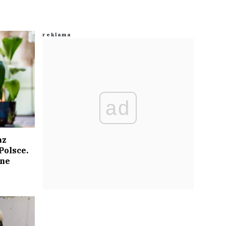
ad
az
olsce.
ane