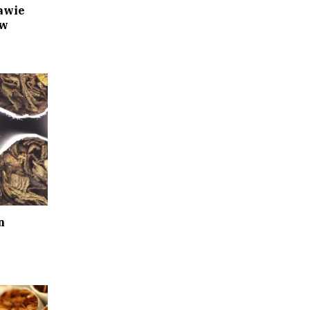
awie
ów
n