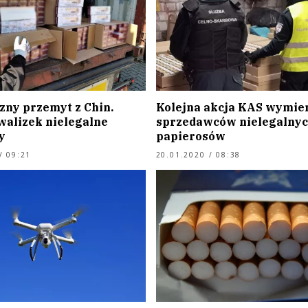
zny przemyt z Chin.
Kolejna akcja KAS wymie
walizek nielegalne
sprzedawców nielegalny
y
papierosów
/ 09:21
20.01.2020 / 08:38