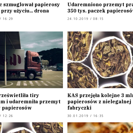
c szmuglował papierosy
Udaremniono przemyt pr
 przy użyciu... drona
350 tys. paczek papieros
/ 16:29
24.10.2019 / 08:15
rześwietliła tiry
KAS przejęła kolejne 3 ml
m i udaremniła przemyt
papierosów z nielegalnej
 papierosów
fabryczki
/ 12:26
30.01.2019 / 16:35