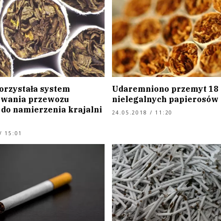
rzystała system
Udaremniono przemyt 18
owania przewozu
nielegalnych papierosów
do namierzenia krajalni
24.05.2018 / 11:20
/ 15:01