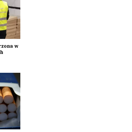
rzona w
ch