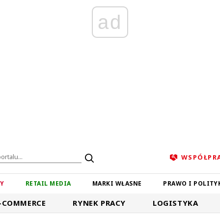
ad
WSPÓŁPR
ZY
RETAIL MEDIA
MARKI WŁASNE
PRAWO I POLITY
-COMMERCE
RYNEK PRACY
LOGISTYKA