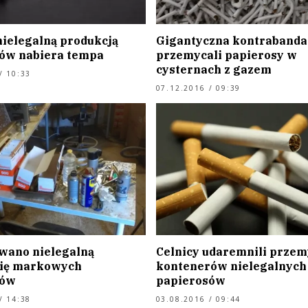
nielegalną produkcją
Gigantyczna kontrabanda
ów nabiera tempa
przemycali papierosy w
cysternach z gazem
/ 10:33
07.12.2016 / 09:39
wano nielegalną
Celnicy udaremnili przem
ię markowych
kontenerów nielegalnych
sów
papierosów
/ 14:38
03.08.2016 / 09:44