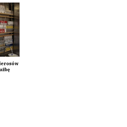
pierosów
użbę