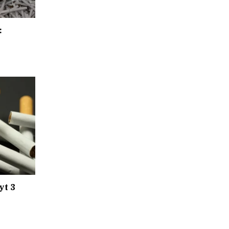
:
yt 3