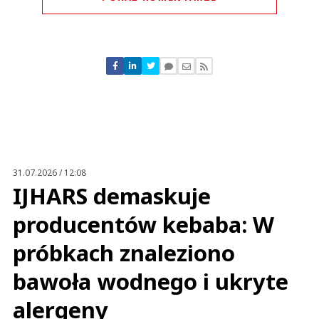
Komentarze (
1
)
poborowy
14.05.2024 / 18:15
This comment was minimized by the moderator on the site
31.07.2026 / 12:08
Poborowy. Należy przestrzegać prawa innych Państw na terytorium
IJHARS demaskuje
wszytkich Państw.
poborowy
producentów kebaba: W
Odpowiedz
57
próbkach znaleziono
0
bawoła wodnego i ukryte
Nie znaleziono komentarzy
Zostaw swoje komentarze
alergeny
Imię (Wymagane)