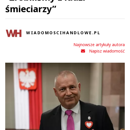
śmieciarzy”
WIADOMOSCIHANDLOWE.PL
Najnowsze artykuły autora
Napisz wiadomość