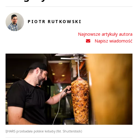
Anuluj
PIOTR RUTKOWSKI
Prześlij komentarz
Najnowsze artykuły autora
Napisz wiadomość
IJHARS przebadała polskie kebaby (fot. Shutterstock)