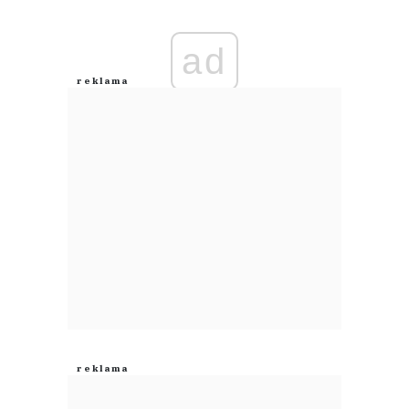
Imię (Wymagane)
ad
Anuluj
Prześlij komentarz