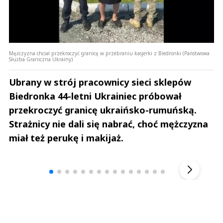
Mężczyzna chciał przekroczyć granicę w przebraniu kasjerki z Biedronki (Państwowa
Służba Graniczna Ukrainy)
Ubrany w strój pracownicy sieci sklepów
Biedronka 44-letni Ukrainiec próbował
przekroczyć granicę ukraińsko-rumuńską.
Strażnicy nie dali się nabrać, choć mężczyzna
miał też perukę i makijaż.
Andrzej i Marta Sterniccy
Marta i 
▶