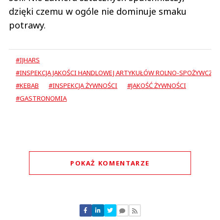
dzięki czemu w ogóle nie dominuje smaku
potrawy.
#IJHARS
#INSPEKCJA JAKOŚCI HANDLOWEJ ARTYKUŁÓW ROLNO-SPOŻYWCZY
#KEBAB
#INSPEKCJA ŻYWNOŚCI
#JAKOŚĆ ŻYWNOŚCI
#GASTRONOMIA
POKAŻ KOMENTARZE
Komentarze (
0
)
Nie znaleziono komentarzy
Zostaw swoje komentarze