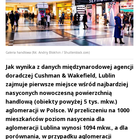
Galeria handlowa (fot. Andriy Blokhin / Shutterstock.com)
Jak wynika z danych międzynarodowej agencji
doradczej Cushman & Wakefield, Lublin
zajmuje pierwsze miejsce wśród najbardziej
nasyconych nowoczesną powierzchnią
handlową (obiekty powyżej 5 tys. mkw.)
aglomeracji w Polsce. W przeliczeniu na 1000
mieszkańców poziom nasycenia dla
aglomeracji Lublina wynosi 1094 mkw., a dla
porównania, w przypadku aglomeracji