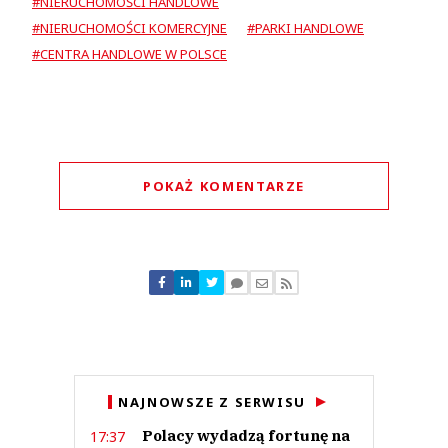
#NIERUCHOMOŚCI HANDLOWE
#NIERUCHOMOŚCI KOMERCYJNE
#PARKI HANDLOWE
#CENTRA HANDLOWE W POLSCE
POKAŻ KOMENTARZE
Komentarze (
0
)
Nie znaleziono komentarzy
Zostaw swoje komentarze
Imię (Wymagane)
Anuluj
NAJNOWSZE Z SERWISU
Prześlij komentarz
Polacy wydadzą fortunę na
17:37