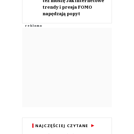
też muszę Jak internetowe
trendy i presja FOMO
napędzają popyt
NAJCZĘŚCIEJ CZYTANE