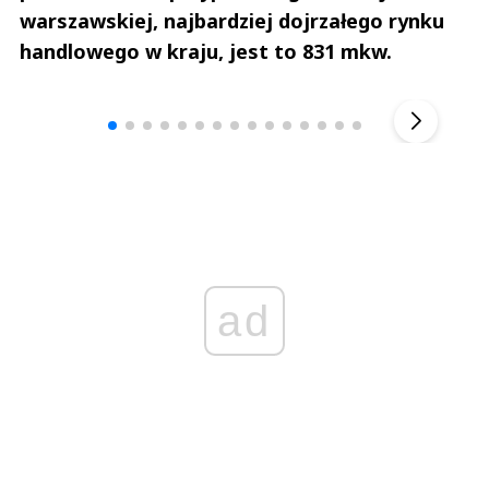
warszawskiej, najbardziej dojrzałego rynku
handlowego w kraju, jest to 831 mkw.
Andrzej i Marta Sterniccy
Marta i 
▶
ad