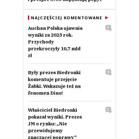
NAJCZĘŚCIEJ KOMENTOWANE
Auchan Polska ujawnia
5
wyniki za 2025 rok.
Przychody
przekroczyły 10,7 mld
zł
Były prezes Biedronki
4
komentuje przejęcie
Żabki. Wskazuje też na
fenomen Dino!
Właściciel Biedronki
3
pokazał wyniki. Prezes
JM o rynku: „Nie
przewidujemy
znaczącej poprawy”