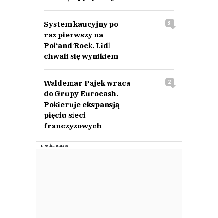
System kaucyjny po
3
raz pierwszy na
Pol‘and‘Rock. Lidl
chwali się wynikiem
Waldemar Pajek wraca
2
do Grupy Eurocash.
Pokieruje ekspansją
pięciu sieci
franczyzowych