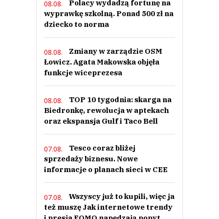
Polacy wydadzą fortunę na
08.08.
wyprawkę szkolną. Ponad 500 zł na
dziecko to norma
Zmiany w zarządzie OSM
08.08.
Łowicz. Agata Makowska objęła
funkcje wiceprezesa
TOP 10 tygodnia: skarga na
08.08.
Biedronkę, rewolucja w aptekach
oraz ekspansja Gulf i Taco Bell
Tesco coraz bliżej
07.08.
sprzedaży biznesu. Nowe
informacje o planach sieci w CEE
Wszyscy już to kupili, więc ja
07.08.
też muszę Jak internetowe trendy
i presja FOMO napędzają popyt