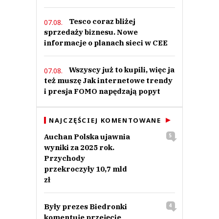
Tesco coraz bliżej
07.08.
sprzedaży biznesu. Nowe
informacje o planach sieci w CEE
Wszyscy już to kupili, więc ja
07.08.
też muszę Jak internetowe trendy
i presja FOMO napędzają popyt
NAJCZĘŚCIEJ KOMENTOWANE
Auchan Polska ujawnia
5
wyniki za 2025 rok.
Przychody
przekroczyły 10,7 mld
zł
Były prezes Biedronki
4
komentuje przejęcie