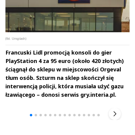
(fot. Unsplash)
Francuski Lidl promocją konsoli do gier
PlayStation 4 za 95 euro (około 420 złotych)
ściągnął do sklepu w miejscowości Orgeval
tłum osób. Szturm na sklep skończył się
interwencją policji, która musiała użyć gazu
łzawiącego – donosi serwis gry.interia.pl.
Andrzej i Marta Sterniccy
Marta i 
▶