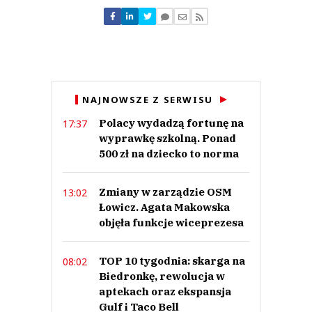
Nie znaleziono komentarzy
Zostaw swoje komentarze
Imię (Wymagane)
Anuluj
NAJNOWSZE Z SERWISU
Prześlij komentarz
Polacy wydadzą fortunę na
17:37
wyprawkę szkolną. Ponad
500 zł na dziecko to norma
Zmiany w zarządzie OSM
13:02
Łowicz. Agata Makowska
objęła funkcje wiceprezesa
TOP 10 tygodnia: skarga na
08:02
Biedronkę, rewolucja w
aptekach oraz ekspansja
Gulf i Taco Bell