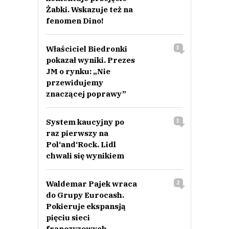
Żabki. Wskazuje też na
fenomen Dino!
Właściciel Biedronki
3
pokazał wyniki. Prezes
JM o rynku: „Nie
przewidujemy
znaczącej poprawy”
System kaucyjny po
3
raz pierwszy na
Pol‘and‘Rock. Lidl
chwali się wynikiem
Waldemar Pajek wraca
2
do Grupy Eurocash.
Pokieruje ekspansją
pięciu sieci
franczyzowych