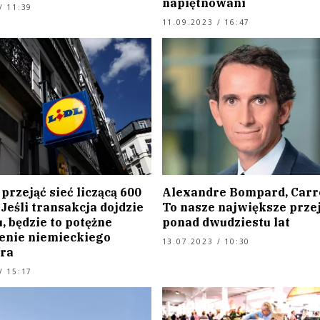
napiętnowani
/ 11:39
11.09.2023 / 16:47
 przejąć sieć liczącą 600
Alexandre Bompard, Carr
Jeśli transakcja dojdzie
To nasze największe przej
, będzie to potężne
ponad dwudziestu lat
nie niemieckiego
13.07.2023 / 10:30
ra
/ 15:17