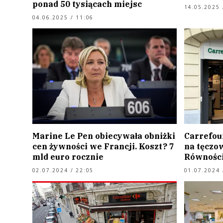
ponad 50 tysiącach miejsc
14.05.2025 
04.06.2025 / 11:06
Marine Le Pen obiecywała obniżki
Carrefou
cen żywności we Francji. Koszt? 7
na tęczo
mld euro rocznie
Równośc
02.07.2024 / 22:05
01.07.2024 