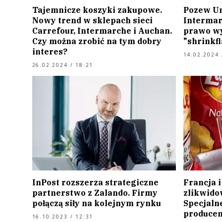
Tajemnicze koszyki zakupowe.
Pozew Un
Nowy trend w sklepach sieci
Intermar
Carrefour, Intermarche i Auchan.
prawo wy
Czy można zrobić na tym dobry
"shrinkfl
interes?
14.02.2024 
26.02.2024 / 18:21
InPost rozszerza strategiczne
Francja 
partnerstwo z Zalando. Firmy
zlikwido
połączą siły na kolejnym rynku
Specjaln
produce
16.10.2023 / 12:31