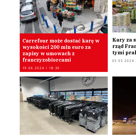
Kary za s
Carrefour może dostać karę w
rząd Fra
wysokości 200 mln euro za
tymi pra
zapisy w umowach z
franczyzobiorcami
03.05.2024 
19.06.2024 / 18:30