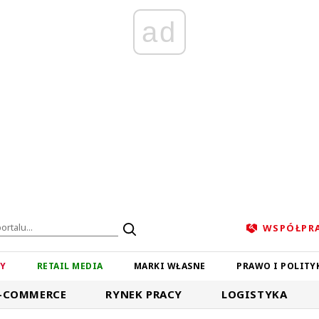
ad
WSPÓŁPR
ZY
RETAIL MEDIA
MARKI WŁASNE
PRAWO I POLITY
-COMMERCE
RYNEK PRACY
LOGISTYKA