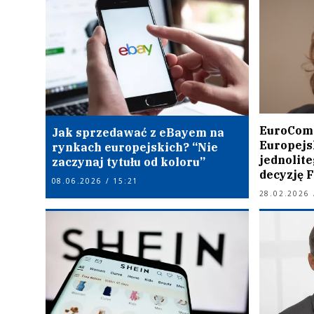
EuroCom
Jak sprzedawać z eBayem na
Europejs
rynkach europejskich? “Nie
jednolite
zaczynaj tytułu od koloru”
decyzję F
08.06.2026 / 15:21
28.02.2026 