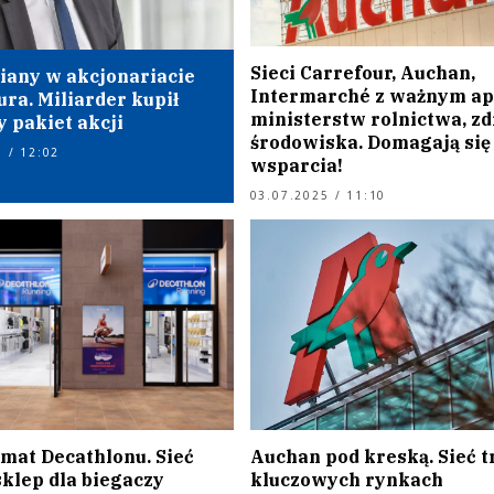
Sieci Carrefour, Auchan,
iany w akcjonariacie
Intermarché z ważnym ap
ra. Miliarder kupił
ministerstw rolnictwa, zd
 pakiet akcji
środowiska. Domagają się
 / 12:02
wsparcia!
03.07.2025 / 11:10
mat Decathlonu. Sieć
Auchan pod kreską. Sieć t
sklep dla biegaczy
kluczowych rynkach