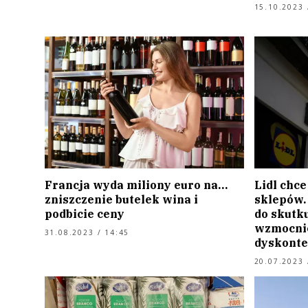
15.10.2023 
Francja wyda miliony euro na…
Lidl chce
zniszczenie butelek wina i
sklepów. 
podbicie ceny
do skutku
wzmocnie
31.08.2023 / 14:45
dyskonte
20.07.2023 