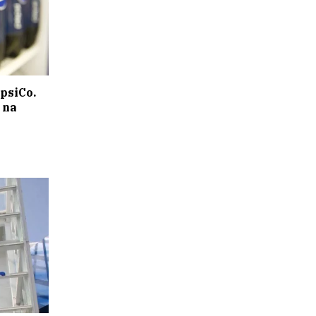
psiCo.
 na