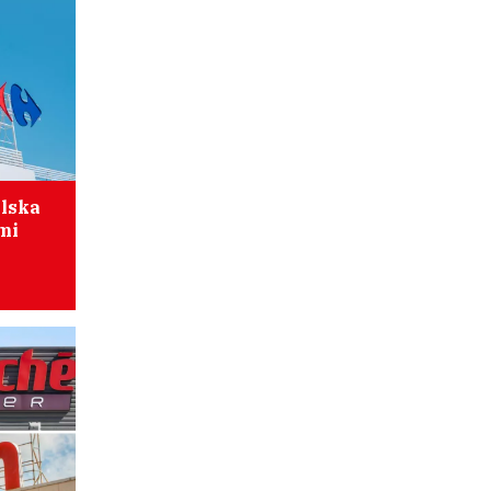
olska
mi