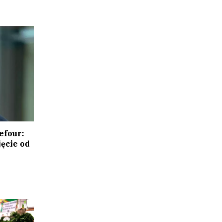
efour:
ęcie od