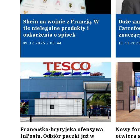
Shein na wojnie z Francją. W
Duże zm
tle nielegalne produkty i
Carrefou
oskarżenia o spisek
znaczący
09.12.2025 / 08:44
13.11.2025
Francusko-brytyjska ofensywa
Nowy for
InPostu. Odbiór paczki już w
otwiera 