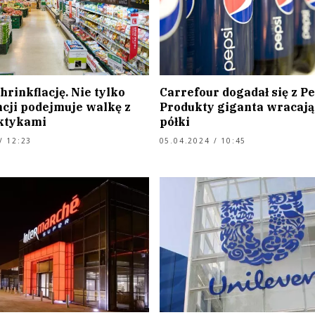
hrinkflację. Nie tylko
Carrefour dogadał się z Pe
ncji podejmuje walkę z
Produkty giganta wracają
ktykami
półki
/ 12:23
05.04.2024 / 10:45