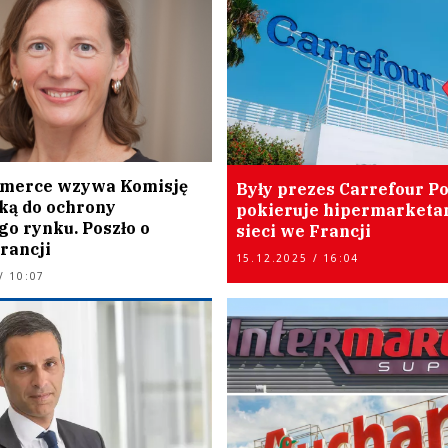
merce wzywa Komisję
Były prezes Carrefour P
ką do ochrony
pokieruje hipermarketa
go rynku. Poszło o
sieci we Francji
rancji
15.12.2025 / 16:04
/ 10:07