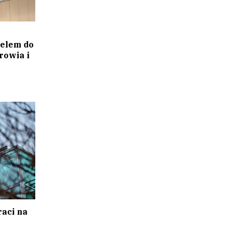
elem do
rowia i
raci na