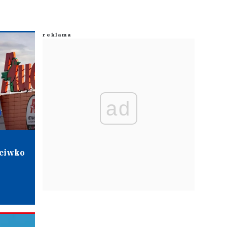
ad
eciwko