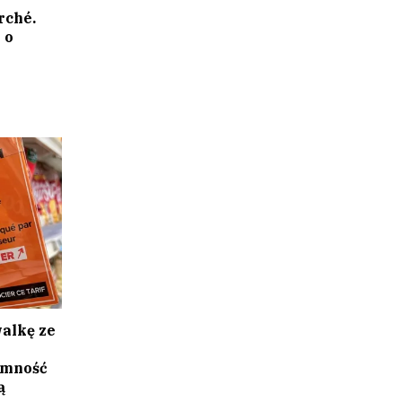
rché.
 o
alkę ze
emność
ą