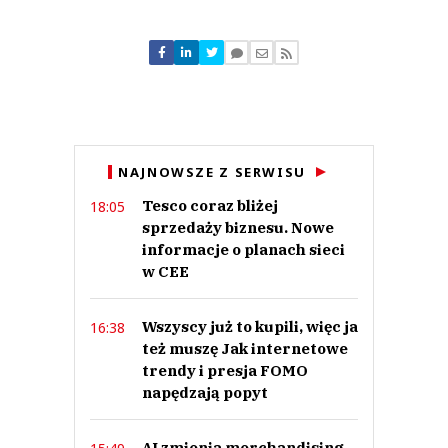
Komentarze (
0
)
Nie znaleziono komentarzy
Zostaw swoje komentarze
Imię (Wymagane)
Anuluj
NAJNOWSZE Z SERWISU
Prześlij komentarz
Tesco coraz bliżej
18:05
sprzedaży biznesu. Nowe
informacje o planach sieci
w CEE
Wszyscy już to kupili, więc ja
16:38
też muszę Jak internetowe
trendy i presja FOMO
napędzają popyt
AI zmienia merchandising.