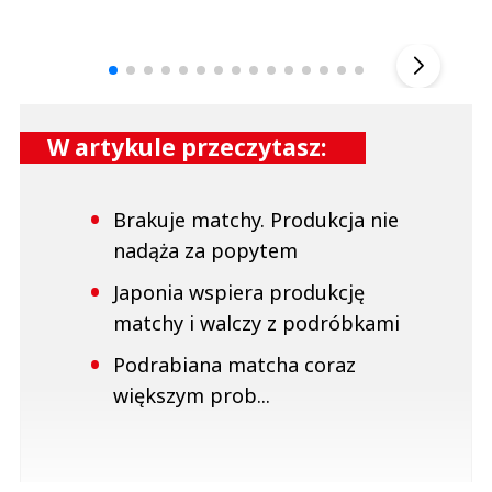
Andrzej i Marta Sterniccy
Marta i 
▶
W artykule przeczytasz:
Brakuje matchy. Produkcja nie
nadąża za popytem
Japonia wspiera produkcję
matchy i walczy z podróbkami
Podrabiana matcha coraz
większym prob...