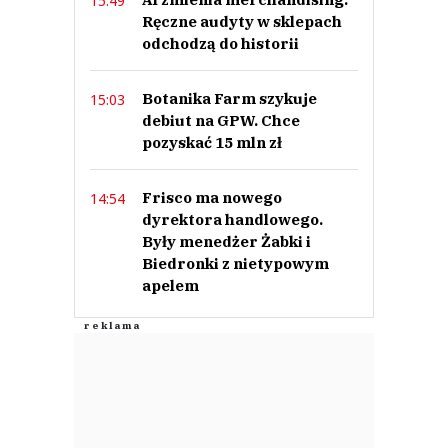
15:49
Ręczne audyty w sklepach
odchodzą do historii
Botanika Farm szykuje
15:03
debiut na GPW. Chce
pozyskać 15 mln zł
Frisco ma nowego
14:54
dyrektora handlowego.
Były menedżer Żabki i
Biedronki z nietypowym
apelem