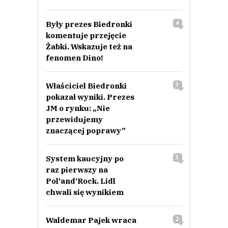
Były prezes Biedronki
4
komentuje przejęcie
Żabki. Wskazuje też na
fenomen Dino!
Właściciel Biedronki
3
pokazał wyniki. Prezes
JM o rynku: „Nie
przewidujemy
znaczącej poprawy”
System kaucyjny po
3
raz pierwszy na
Pol‘and‘Rock. Lidl
chwali się wynikiem
Waldemar Pajek wraca
2