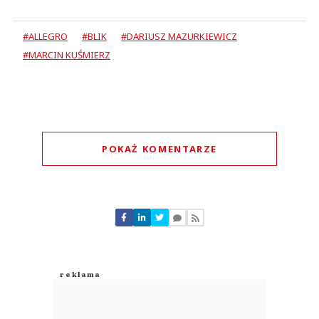
#ALLEGRO
#BLIK
#DARIUSZ MAZURKIEWICZ
#MARCIN KUŚMIERZ
POKAŻ KOMENTARZE
Komentarze (
0
)
Nie znaleziono komentarzy
Zostaw swoje komentarze
Imię (Wymagane)
Anuluj
Prześlij komentarz