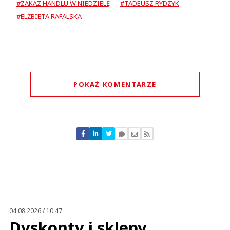
#ZAKAZ HANDLU W NIEDZIELĘ
#TADEUSZ RYDZYK
#ELŻBIETA RAFALSKA
POKAŻ KOMENTARZE
Komentarze (
0
)
Nie znaleziono komentarzy
Zostaw swoje komentarze
Imię (Wymagane)
Anuluj
Prześlij komentarz
04.08.2026 / 10:47
Dyskonty i sklepy