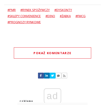
#PMR
#RYNEK SPOŻYWCZY
#DYSKONTY
#SKLEPY CONVENIENCE
#DINO
#ŻABKA
#FMCG
#PROGNOZY RYNKOWE
POKAŻ KOMENTARZE
Komentarze (
0
)
Nie znaleziono komentarzy
Zostaw swoje komentarze
Imię (Wymagane)
ad
Anuluj