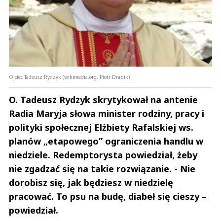
Ojciec Tadeusz Rydzyk (wikimedia.org, Piotr Drabik)
O. Tadeusz Rydzyk skrytykował na antenie
Radia Maryja słowa minister rodziny, pracy i
polityki społecznej Elżbiety Rafalskiej ws.
planów „etapowego” ograniczenia handlu w
niedziele. Redemptorysta powiedział, żeby
nie zgadzać się na takie rozwiązanie. - Nie
dorobisz się, jak będziesz w niedzielę
pracować. To psu na budę, diabeł się cieszy –
powiedział.
Andrzej i Marta Sterniccy
Marta i 