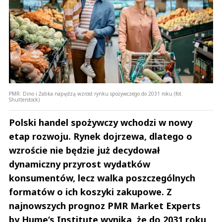
PMR: Dino i Żabka napędzą wzrost rynku spożywczego do 2031 roku (fot.
Shutterstock)
Polski handel spożywczy wchodzi w nowy
etap rozwoju. Rynek dojrzewa, dlatego o
wzroście nie będzie już decydował
dynamiczny przyrost wydatków
konsumentów, lecz walka poszczególnych
formatów o ich koszyki zakupowe. Z
najnowszych prognoz PMR Market Experts
by Hume‘s Institute wynika, że do 2031 roku