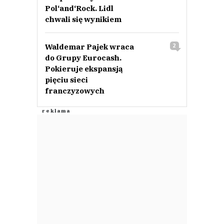
Pol‘and‘Rock. Lidl
chwali się wynikiem
Waldemar Pajek wraca
2
do Grupy Eurocash.
Pokieruje ekspansją
pięciu sieci
franczyzowych