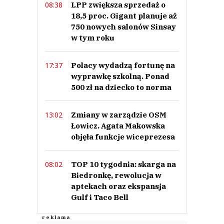
LPP zwiększa sprzedaż o
08:38
18,5 proc. Gigant planuje aż
750 nowych salonów Sinsay
w tym roku
Polacy wydadzą fortunę na
17:37
wyprawkę szkolną. Ponad
500 zł na dziecko to norma
Zmiany w zarządzie OSM
13:02
Łowicz. Agata Makowska
objęła funkcje wiceprezesa
TOP 10 tygodnia: skarga na
08:02
Biedronkę, rewolucja w
aptekach oraz ekspansja
Gulf i Taco Bell