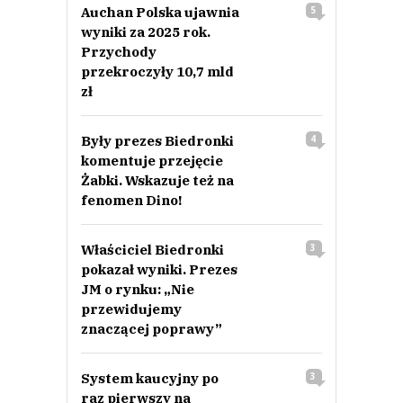
Auchan Polska ujawnia
5
wyniki za 2025 rok.
Przychody
przekroczyły 10,7 mld
zł
Były prezes Biedronki
4
komentuje przejęcie
Żabki. Wskazuje też na
fenomen Dino!
Właściciel Biedronki
3
pokazał wyniki. Prezes
JM o rynku: „Nie
przewidujemy
znaczącej poprawy”
System kaucyjny po
3
raz pierwszy na