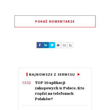
POKAŻ KOMENTARZE
Komentarze (
0
)
Nie znaleziono komentarzy
Zostaw swoje komentarze
Imię (Wymagane)
Anuluj
NAJNOWSZE Z SERWISU
Prześlij komentarz
TOP 10 aplikacji
13:32
zakupowych w Polsce. Kto
rządzi na telefonach
Polaków?