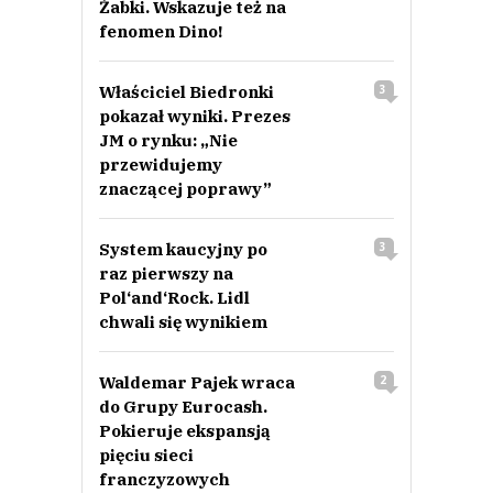
Żabki. Wskazuje też na
fenomen Dino!
Właściciel Biedronki
3
pokazał wyniki. Prezes
JM o rynku: „Nie
przewidujemy
znaczącej poprawy”
System kaucyjny po
3
raz pierwszy na
Pol‘and‘Rock. Lidl
chwali się wynikiem
Waldemar Pajek wraca
2
do Grupy Eurocash.
Pokieruje ekspansją
pięciu sieci
franczyzowych