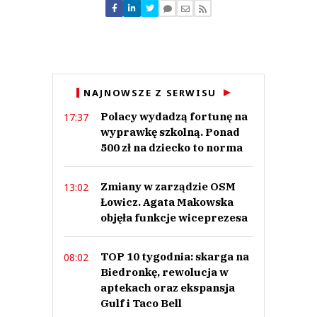
Nie znaleziono komentarzy
Zostaw swoje komentarze
Imię (Wymagane)
Anuluj
NAJNOWSZE Z SERWISU
Prześlij komentarz
Polacy wydadzą fortunę na
17:37
wyprawkę szkolną. Ponad
500 zł na dziecko to norma
Zmiany w zarządzie OSM
13:02
Łowicz. Agata Makowska
objęła funkcje wiceprezesa
TOP 10 tygodnia: skarga na
08:02
Biedronkę, rewolucja w
aptekach oraz ekspansja
Gulf i Taco Bell