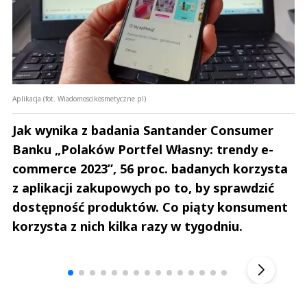
Aplikacja (fot. Wiadomoscikosmetyczne.pl)
Jak wynika z badania Santander Consumer
Banku „Polaków Portfel Własny: trendy e-
commerce 2023”, 56 proc. badanych korzysta
z aplikacji zakupowych po to, by sprawdzić
dostępność produktów. Co piąty konsument
korzysta z nich kilka razy w tygodniu.
Andrzej i Marta Sterniccy
Marta i 
▶