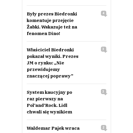
Były prezes Biedronki
4
komentuje przejęcie
Żabki. Wskazuje też na
fenomen Dino!
Właściciel Biedronki
3
pokazał wyniki. Prezes
JM o rynku: „Nie
przewidujemy
znaczącej poprawy”
System kaucyjny po
3
raz pierwszy na
Pol‘and‘Rock. Lidl
chwali się wynikiem
Waldemar Pajek wraca
2