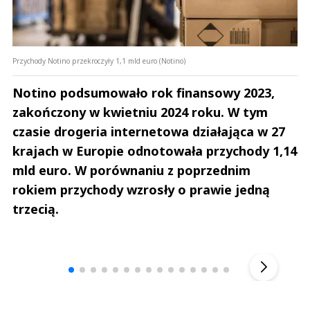
Przychody Notino przekroczyły 1,1 mld euro (Notino)
Notino podsumowało rok finansowy 2023,
zakończony w kwietniu 2024 roku. W tym
czasie drogeria internetowa działająca w 27
krajach w Europie odnotowała przychody 1,14
mld euro. W porównaniu z poprzednim
rokiem przychody wzrosły o prawie jedną
trzecią.
Andrzej i Marta Sterniccy
Marta i 
▶