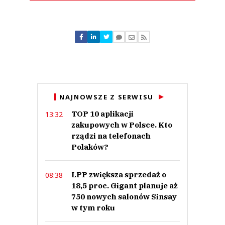
Komentarze (
0
)
Nie znaleziono komentarzy
Zostaw swoje komentarze
Imię (Wymagane)
Anuluj
NAJNOWSZE Z SERWISU
Prześlij komentarz
TOP 10 aplikacji
13:32
zakupowych w Polsce. Kto
rządzi na telefonach
Polaków?
LPP zwiększa sprzedaż o
08:38
18,5 proc. Gigant planuje aż
750 nowych salonów Sinsay
w tym roku