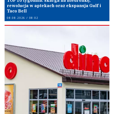
TOP 10 tygodnia: skarga na Biedronkę,
rewolucja w aptekach oraz ekspansja Gulf i
Taco Bell
08.08.2026 / 08:02