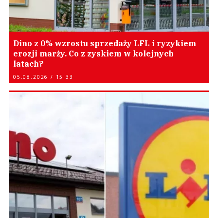
Dino z 0% wzrostu sprzedaży LFL i ryzykiem
erozji marży. Co z zyskiem w kolejnych
latach?
05.08.2026 / 15:33