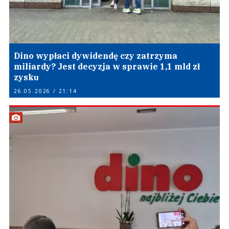
Dino wypłaci dywidendę czy zatrzyma
miliardy? Jest decyzja w sprawie 1,1 mld zł
zysku
26.05.2026 / 21:14