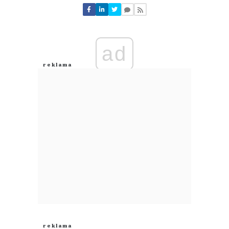
Nie znaleziono komentarzy
Zostaw swoje komentarze
Imię (Wymagane)
ad
Anuluj
Prześlij komentarz