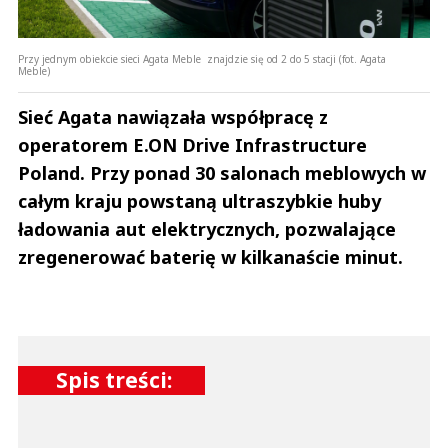
Przy jednym obiekcie sieci Agata Meble znajdzie się od 2 do 5 stacji (fot. Agata
Meble)
Sieć Agata nawiązała współpracę z
operatorem E.ON Drive Infrastructure
Poland. Przy ponad 30 salonach meblowych w
całym kraju powstaną ultraszybkie huby
ładowania aut elektrycznych, pozwalające
zregenerować baterię w kilkanaście minut.
Spis treści: