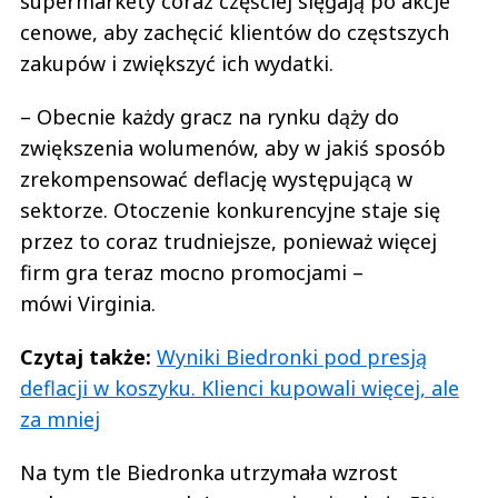
supermarkety coraz częściej sięgają po akcje
cenowe, aby zachęcić klientów do częstszych
zakupów i zwiększyć ich wydatki.
– Obecnie każdy gracz na rynku dąży do
zwiększenia wolumenów, aby w jakiś sposób
zrekompensować deflację występującą w
sektorze. Otoczenie konkurencyjne staje się
przez to coraz trudniejsze, ponieważ więcej
firm gra teraz mocno promocjami –
mówi Virginia.
Czytaj także:
Wyniki Biedronki pod presją
deflacji w koszyku. Klienci kupowali więcej, ale
za mniej
Na tym tle Biedronka utrzymała wzrost