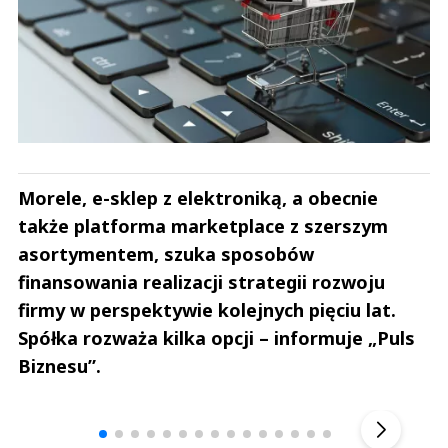
Morele, e-sklep z elektroniką, a obecnie
także platforma marketplace z szerszym
asortymentem, szuka sposobów
finansowania realizacji strategii rozwoju
firmy w perspektywie kolejnych pięciu lat.
Spółka rozważa kilka opcji – informuje „Puls
Biznesu”.
Andrzej i Marta Sterniccy
Marta i 
▶