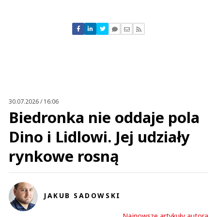
Komentarze (
1
)
AW
16.06.2021 / 14:43
This comment was minimized by the moderator on the site
30.07.2026 / 16:06
Nie szukajcie imwestorów bo omijają was po włamaniu z 2018!!!
Biedronka nie oddaje pola
AW
Odpowiedz
Dino i Lidlowi. Jej udziały
0
rynkowe rosną
0
Nie znaleziono komentarzy
Zostaw swoje komentarze
Imię (Wymagane)
JAKUB SADOWSKI
Najnowsze artykuły autora