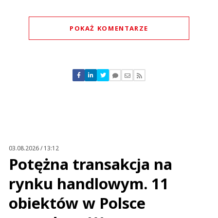
POKAŻ KOMENTARZE
Komentarze (
0
)
Nie znaleziono komentarzy
Zostaw swoje komentarze
Imię (Wymagane)
Anuluj
Prześlij komentarz
03.08.2026 / 13:12
Potężna transakcja na
rynku handlowym. 11
obiektów w Polsce