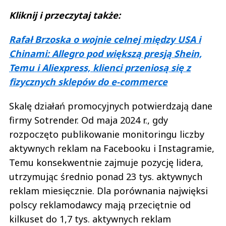
Kliknij i przeczytaj także:
Rafał Brzoska o wojnie celnej między USA i
Chinami: Allegro pod większą presją Shein,
Temu i Aliexpress, klienci przeniosą się z
fizycznych sklepów do e-commerce
Skalę działań promocyjnych potwierdzają dane
firmy Sotrender. Od maja 2024 r., gdy
rozpoczęto publikowanie monitoringu liczby
aktywnych reklam na Facebooku i Instagramie,
Temu konsekwentnie zajmuje pozycję lidera,
utrzymując średnio ponad 23 tys. aktywnych
reklam miesięcznie. Dla porównania najwięksi
polscy reklamodawcy mają przeciętnie od
kilkuset do 1,7 tys. aktywnych reklam