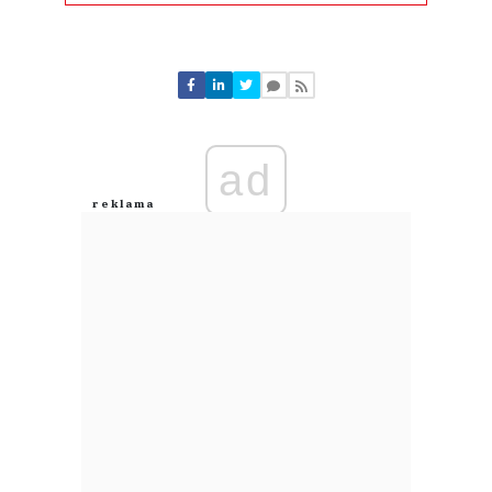
Komentarze (
0
)
Nie znaleziono komentarzy
Zostaw swoje komentarze
Imię (Wymagane)
ad
Anuluj
Prześlij komentarz