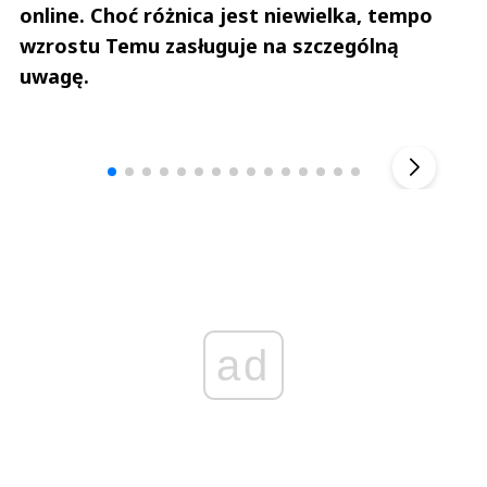
online. Choć różnica jest niewielka, tempo
wzrostu Temu zasługuje na szczególną
uwagę.
Andrzej i Marta Sterniccy
Marta i 
▶
ad