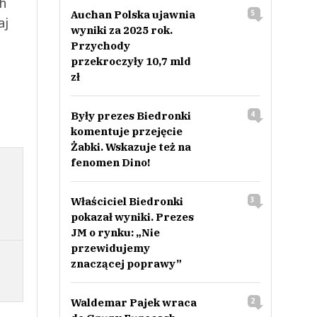
ch
Auchan Polska ujawnia
5
aj
wyniki za 2025 rok.
Przychody
przekroczyły 10,7 mld
zł
Były prezes Biedronki
4
komentuje przejęcie
Żabki. Wskazuje też na
fenomen Dino!
Właściciel Biedronki
3
pokazał wyniki. Prezes
JM o rynku: „Nie
przewidujemy
znaczącej poprawy”
Waldemar Pajek wraca
2