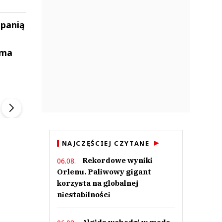
mpanią
rma
ek
Szefem być Sezon 2
Marcin Przybysz
▶
▶
NAJCZĘŚCIEJ CZYTANE
Rekordowe wyniki
06.08.
Orlenu. Paliwowy gigant
korzysta na globalnej
niestabilności