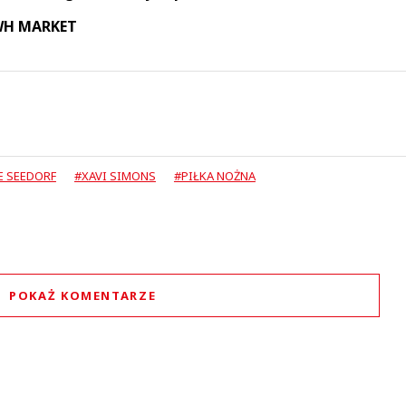
 WH MARKET
E SEEDORF
#XAVI SIMONS
#PIŁKA NOŻNA
POKAŻ KOMENTARZE
Komentarze (
0
)
Nie znaleziono komentarzy
staw swoje komentarze