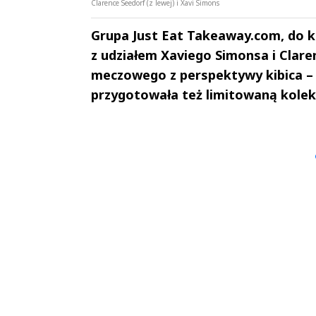
Clarence Seedorf (z lewej) i Xavi Simons
Grupa Just Eat Takeaway.com, do k
z udziałem Xaviego Simonsa i Clare
meczowego z perspektywy kibica – 
przygotowała też limitowaną kolek
Andrzej i Marta
Marta i An
Sterniccy
Sterniccy
▶
▶