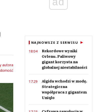
ad
m
NAJNOWSZE Z SERWISU
Rekordowe wyniki
18:04
Orlenu. Paliwowy
gigant korzysta na
y autora
globalnej niestabilności
adomość
Algida wchodzi w modę.
17:29
Strategiczna
współpraca z gigantem
Uniqlo
Cyfrowa rewolucja w
17:23