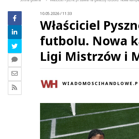
Strona główna
Właściciel Pyszne.pl stawia na gwiazdy futbolu. Nowa kampa
>
10.05.2026 / 11:33
Właściciel Pyszn
futbolu. Nowa 
Ligi Mistrzów i
WIADOMOSCIHANDLOWE.P