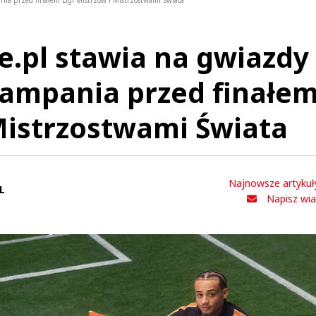
nia przed finałem Ligi Mistrzów i Mistrzostwami Świata
e.pl stawia na gwiazdy
kampania przed finałe
 Mistrzostwami Świata
Najnowsze artykuł
L
Napisz wi