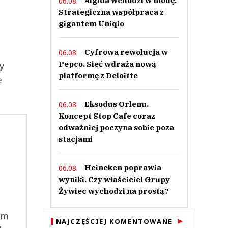
Algida wchodzi w modę.
06.08.
Strategiczna współpraca z
gigantem Uniqlo
Cyfrowa rewolucja w
06.08.
Pepco. Sieć wdraża nową
y
platformę z Deloitte
e
Eksodus Orlenu.
06.08.
Koncept Stop Cafe coraz
odważniej poczyna sobie poza
stacjami
Heineken poprawia
06.08.
wyniki. Czy właściciel Grupy
Żywiec wychodzi na prostą?
ym
NAJCZĘŚCIEJ KOMENTOWANE