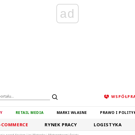
ad
WSPÓŁPR
ZY
RETAIL MEDIA
MARKI WŁASNE
PRAWO I POLITY
-COMMERCE
RYNEK PRACY
LOGISTYKA