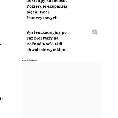
do Grupy Eurocash.
Pokieruje ekspansją
pięciu sieci
franczyzowych
System kaucyjny po
2
raz pierwszy na
.
Pol‘and‘Rock. Lidl
chwali się wynikiem
e-