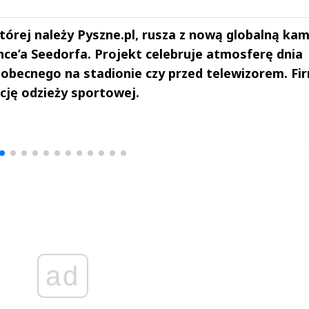
tórej należy Pyszne.pl, rusza z nową globalną ka
nce’a Seedorfa. Projekt celebruje atmosferę dnia
obecnego na stadionie czy przed telewizorem. Fi
cję odzieży sportowej.
drzej
Michał Stężalski
FineDiningWe
▶
▶
ad