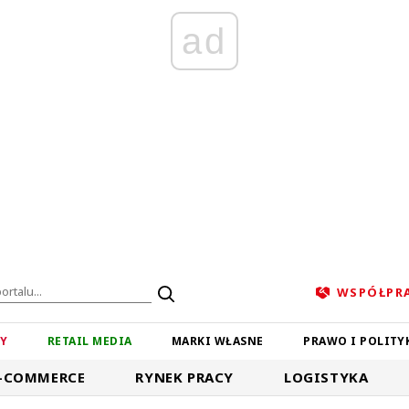
ad
WSPÓŁPR
ZY
RETAIL MEDIA
MARKI WŁASNE
PRAWO I POLITY
-COMMERCE
RYNEK PRACY
LOGISTYKA