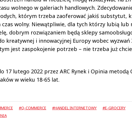
 czasu wolnego w galeriach handlowych. Zdecydowanie
dych, którym trzeba zaoferować jakiś substytut, k
czas wolny. Niewątpliwie, dla tych którzy lubią lub
zielę, dobrym rozwiązaniem będą sklepy samoobsług
ę do kreatywnej i innowacyjnej Europy wobec wyzwań
tym jest zaspokojenie potrzeb – nie trzeba już chcie
do 17 lutego 2022 przez ARC Rynek i Opinia metodą
aków w wieku 18-65 lat.
MMERCE
#Q-COMMERCE
#HANDEL INTERNETOWY
#E-GROCERY
INIA