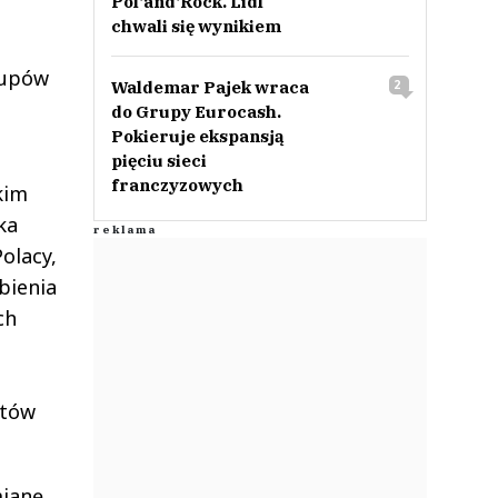
Pol‘and‘Rock. Lidl
chwali się wynikiem
kupów
Waldemar Pajek wraca
2
do Grupy Eurocash.
Pokieruje ekspansją
pięciu sieci
franczyzowych
kim
ka
olacy,
bienia
ch
ntów
mianę