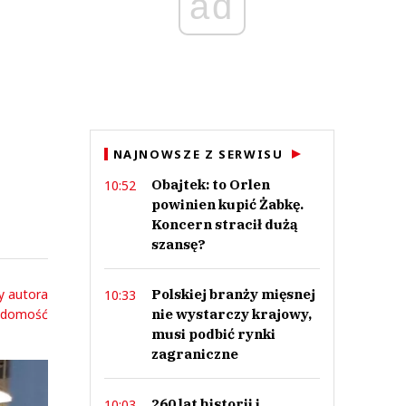
ad
NAJNOWSZE Z SERWISU
Obajtek: to Orlen
10:52
powinien kupić Żabkę.
Koncern stracił dużą
szansę?
y autora
Polskiej branży mięsnej
10:33
adomość
nie wystarczy krajowy,
musi podbić rynki
zagraniczne
260 lat historii i
10:03