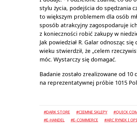
stylu życia, podejścia do spędzania
to większym problemem dla osób mło
sposób atrakcyjny zagospodaruje ich 
z konieczności robić zakupy w nied
Jak powiedział R. Galar odnosząc si
wieku stwierdził, że „celem rzeczywis
móc. Wystarczy się domagać.
Badanie zostało zrealizowane od 10 
na reprezentatywnej próbie 1015 Pol
#DARK STORE
#CIEMNE SKLEPY
#QUICK CO
#E-HANDEL
#E-COMMERCE
#ARC RYNEK I OP