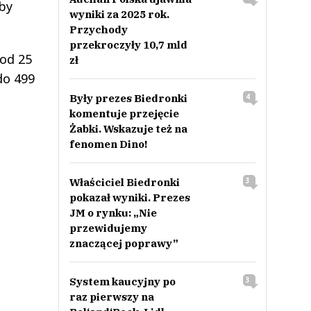
by
wyniki za 2025 rok.
Przychody
przekroczyły 10,7 mld
 od 25
zł
do 499
Były prezes Biedronki
4
komentuje przejęcie
Żabki. Wskazuje też na
fenomen Dino!
Właściciel Biedronki
3
pokazał wyniki. Prezes
JM o rynku: „Nie
przewidujemy
znaczącej poprawy”
System kaucyjny po
3
raz pierwszy na