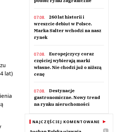
podbić rynki zagraniczne
260 lat historii i
07.08.
wreszcie debiut w Polsce.
Marka Salter wchodzi na nasz
rynek
Europejczycy coraz
07.08.
częściej wybierają marki
azu
własne. Nie chodzi już o niższą
 lat)
cenę
Destynacje
07.08.
ienia
gastronomiczne. Nowy trend
wą
na rynku nieruchomości
NAJCZĘŚCIEJ KOMENTOWANE
y
Auchan Polska ujawnia
5