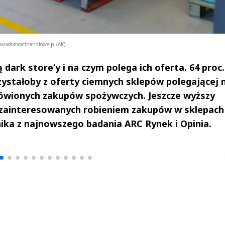
 (wiadomoscihandlowe.pl/AK)
dark store’y i na czym polega ich oferta. 64 proc.
zystałoby z oferty ciemnych sklepów polegającej 
mówionych zakupów spożywczych. Jeszcze wyższy
t zainteresowanych robieniem zakupów w sklepach
ka z najnowszego badania ARC Rynek i Opinia.
drzej
Michał Stężalski
FineDiningWe
▶
▶