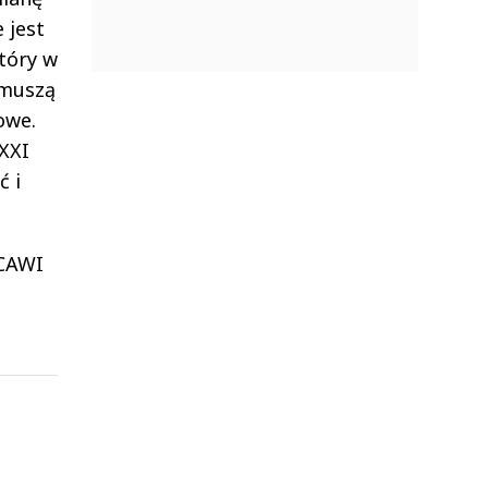
 jest
tóry w
 muszą
owe.
 XXI
ć i
 CAWI