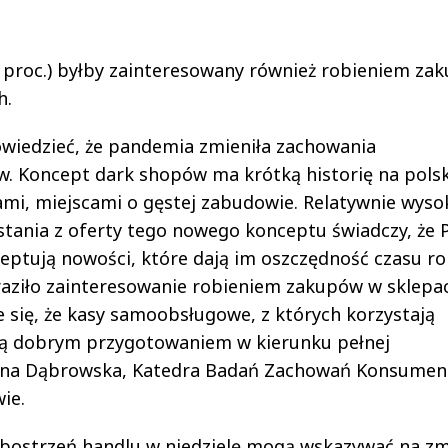
 proc.) byłby zainteresowany również robieniem za
h.
owiedzieć, że pandemia zmieniła zachowania
. Koncept dark shopów ma krótką historię na pols
tami, miejscami o gęstej zabudowie. Relatywnie wyso
tania z oferty tego nowego konceptu świadczy, że P
eptują nowości, które dają im oszczędność czasu ro
aziło zainteresowanie robieniem zakupów w sklepa
się, że kasy samoobsługowe, z których korzystają
 są dobrym przygotowaniem w kierunku pełnej
Anna Dąbrowska, Katedra Badań Zachowań Konsume
ie.
o obostrzeń handlu w niedzielę mogą wskazywać na z