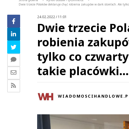
Strona główna
Rynek dostaw / q-commerce
>
>
Dwie trzecie Polaków deklaruje chęć robienia zakupów w dark store‘ach. Ale tylk
24.02.2022 / 11:01
Dwie trzecie Po
robienia zakupó
tylko co czwart
takie placówki..
WIADOMOSCIHANDLOWE.P