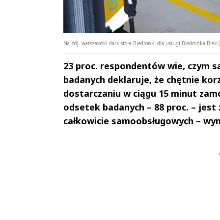
Na zdj. warszawski dark store Biedronki dla usługi Biedronka Biek
23 proc. respondentów wie, czym są 
badanych deklaruje, że chętnie kor
dostarczaniu w ciągu 15 minut za
odsetek badanych – 88 proc. – jes
całkowicie samoobsługowych – wyni
Andrzej i Marta
Marta i An
Sterniccy
Sterniccy
▶
▶