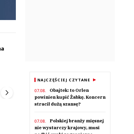
na
ek
Szefem być Sezon 2
Marcin Przybysz
NAJCZĘŚCIEJ CZYTANE
▶
▶
Obajtek: to Orlen
07.08.
powinien kupić Żabkę. Koncern
stracił dużą szansę?
Polskiej branży mięsnej
07.08.
nie wystarczy krajowy, musi