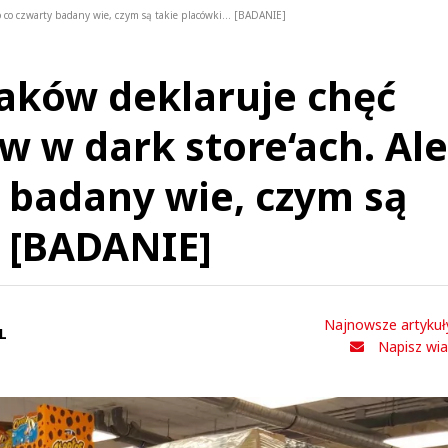
o co czwarty badany wie, czym są takie placówki... [BADANIE]
laków deklaruje chęć
w w dark store‘ach. Ale
y badany wie, czym są
. [BADANIE]
Najnowsze artykuł
L
Napisz wi