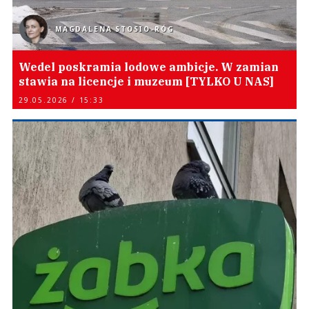
MAGDALENA STOSIO-RÓG
Wedel poskramia lodowe ambicje. W zamian
stawia na licencje i muzeum [TYLKO U NAS]
29.05.2026 / 15:33