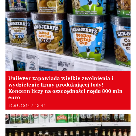
Unilever zapowiada wielkie zwolnienia i
wydzielenie firmy produkującej lody!
Koncern liczy na oszczędności rzędu 800 mln
euro
19.03.2024 / 12:44