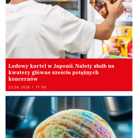
Lodowy kartel w Japonii. Naloty służb na
kwatery główne sześciu potężnych
koncernów
23.06.2026 / 17:59