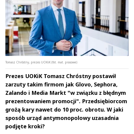
Tomasz Chróstny, prezes UOKiK (fot. mat. prasowe)
Prezes UOKiK Tomasz Chróstny postawił
zarzuty takim firmom jak Glovo, Sephora,
Zalando i Media Markt "w związku z błędnym
prezentowaniem promocji". Przedsiębiorcom
grożą kary nawet do 10 proc. obrotu. W jaki
sposób urząd antymonopolowy uzasadnia
podjęte kroki?
Andrzej i Marta Sterniccy
Marta i 