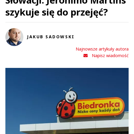
Słowacji. Jeronimo Martins
0
szykuje się do przejęć?
0
Nie znaleziono komentarzy
Zostaw swoje komentarze
Imię (Wymagane)
JAKUB SADOWSKI
Najnowsze artykuły autora
Anuluj
Napisz wiadomość
Prześlij komentarz