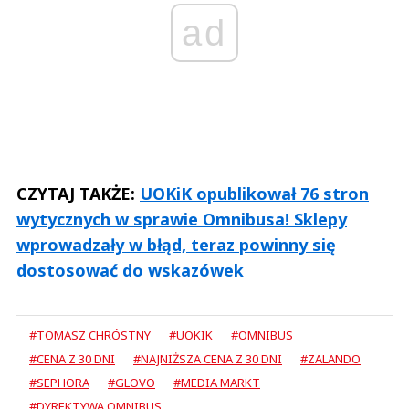
ad
CZYTAJ TAKŻE:
UOKiK opublikował 76 stron
wytycznych w sprawie Omnibusa! Sklepy
wprowadzały w błąd, teraz powinny się
dostosować do wskazówek
#TOMASZ CHRÓSTNY
#UOKIK
#OMNIBUS
#CENA Z 30 DNI
#NAJNIŻSZA CENA Z 30 DNI
#ZALANDO
#SEPHORA
#GLOVO
#MEDIA MARKT
#DYREKTYWA OMNIBUS