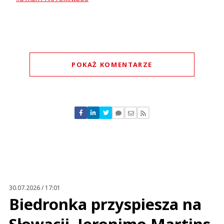
POKAŻ KOMENTARZE
Komentarze (
1
)
Kosa
17.07.2023 / 09:23
This comment was minimized by the moderator on the site
30.07.2026 / 17:01
Karać i jeszcze raz karać !
Biedronka przyspiesza na
Kosa
Odpowiedz