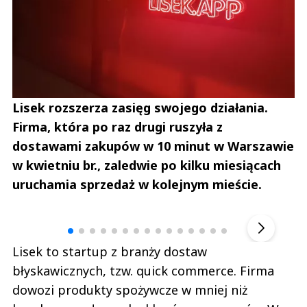
Lisek rozszerza zasięg swojego działania.
Firma, która po raz drugi ruszyła z
dostawami zakupów w 10 minut w Warszawie
w kwietniu br., zaledwie po kilku miesiącach
uruchamia sprzedaż w kolejnym mieście.
Andrzej i Marta Sterniccy
Marta i 
▶
Lisek to startup z branży dostaw
błyskawicznych, tzw. quick commerce. Firma
dowozi produkty spożywcze w mniej niż