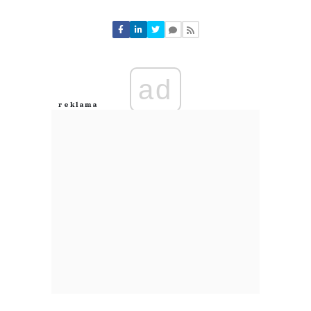
Komentarze (
0
)
Nie znaleziono komentarzy
Zostaw swoje komentarze
Imię (Wymagane)
ad
Anuluj
Prześlij komentarz