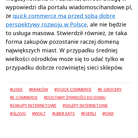
wypowiedzi dla portalu wiadomoscihandowe.pl,
że
quick commerce ma przed sobą dobre
perspektywy rozwoju w Polsce
, ale nie będzie
to usługa masowa. Stwierdził również, że taka
forma zakupów pozostanie raczej domeną
największych miast. W przypadku średniej
wielkości ośrodków może się to udać tylko w
przypadku dobrze rozwiniętej sieci sklepów.
#LISEK
#KRAKÓW
#QUICK COMMERCE
#E-GROCERY
#E-COMMERCE
#DOSTAWY ŻYWNOŚCI DO DOMU
#ZAKUPY INTERNETOWE
#SKLEPY INTERNETOWE
#GLOVO
#WOLT
#UBER EATS
#EVERLI
#JOKR