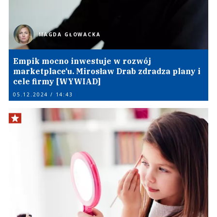
MAGDA GŁOWACKA
Empik mocno inwestuje w rozwój
marketplace‘u. Mirosław Drab zdradza plany i
cele firmy [WYWIAD]
05.12.2024 / 14:43