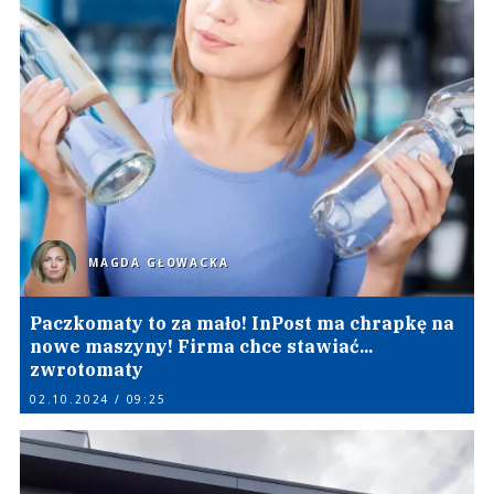
MAGDA GŁOWACKA
Paczkomaty to za mało! InPost ma chrapkę na
nowe maszyny! Firma chce stawiać...
zwrotomaty
02.10.2024 / 09:25