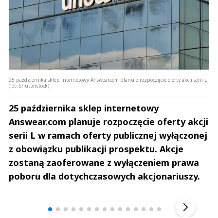
25 października sklep internetowy Answear.com planuje rozpoczęcie oferty akcji serii L
(fot. Shutterstock)
25 października sklep internetowy
Answear.com planuje rozpoczęcie oferty akcji
serii L w ramach oferty publicznej wyłączonej
z obowiązku publikacji prospektu. Akcje
zostaną zaoferowane z wyłączeniem prawa
poboru dla dotychczasowych akcjonariuszy.
Andrzej i Marta Sterniccy
Marta i 
▶