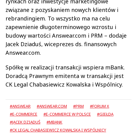
rynkach oraz inwestycje marketingowe
związane z pozyskaniem nowych klientów i
rebrandingiem. To wszystko ma na celu
zapewnienie długoterminowego wzrostu i
budowy wartości Answear.com i PRM – dodaje
Jacek Dziaduś, wiceprezes ds. finansowych
Answear.com.
Spółkę w realizacji transakcji wspiera mBank.
Doradcą Prawnym emitenta w transakcji jest
CK Legal Chabasiewicz Kowalska i Wspólnicy.
#ANSWEAR
#ANSWEAR.COM
#PRM
#FORUM X
#E-COMMERCE
#E-COMMERCE W POLSCE
#GIEŁDA
#JACEK DZIADUŚ
#MBANK
#CK LEGAL CHABASIEWICZ KOWALSKA I WSPÓLNICY