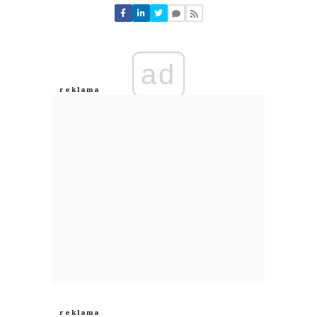
Nie znaleziono komentarzy
Zostaw swoje komentarze
Imię (Wymagane)
ad
Anuluj
Prześlij komentarz