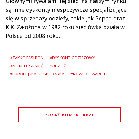
Głównymi rywalami tej sieci na naszym rynku
są inne dyskonty niespożywcze specjalizujące
się w sprzedaży odzieży, takie jak Pepco oraz
KiK. Założona w 1982 roku sieciówka działa w
Polsce od 2008 roku.
#TAKKO FASHION
#DYSKONT ODZIEŻOWY
#NIEMIECKA SIEĆ
#ODZIEŻ
#EUROPEJSKA GOSPODARKA
#NOWE OTWARCIE
POKAŻ KOMENTARZE
Komentarze (
0
)