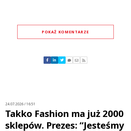
POKAŻ KOMENTARZE
Komentarze (
0
)
Nie znaleziono komentarzy
Zostaw swoje komentarze
Imię (Wymagane)
Anuluj
Prześlij komentarz
24.07.2026 / 16:51
Takko Fashion ma już 2000
sklepów. Prezes: “Jesteśmy