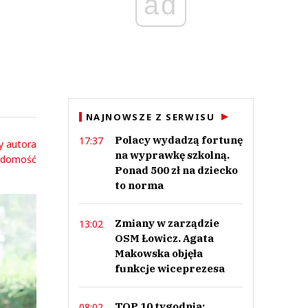
ad
NAJNOWSZE Z SERWISU
Polacy wydadzą fortunę
17:37
y autora
na wyprawkę szkolną.
adomość
Ponad 500 zł na dziecko
to norma
Zmiany w zarządzie
13:02
OSM Łowicz. Agata
Makowska objęła
funkcje wiceprezesa
TOP 10 tygodnia:
08:02