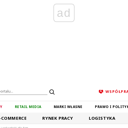
ad
WSPÓŁPR
ZY
RETAIL MEDIA
MARKI WŁASNE
PRAWO I POLITY
-COMMERCE
RYNEK PRACY
LOGISTYKA