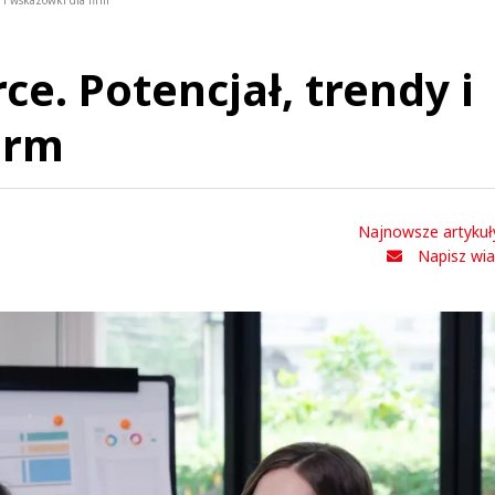
 i wskazówki dla firm
e. Potencjał, trendy i
irm
Najnowsze artykuł
Napisz wi