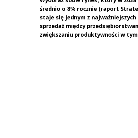
średnio o 8% rocznie (raport Strat
staje się jednym z najważniejszyc
sprzedaż między przedsiębiorstwam
zwiększaniu produktywności w tym
Andrzej i Marta
Marta i An
Sterniccy
Sterniccy
▶
▶