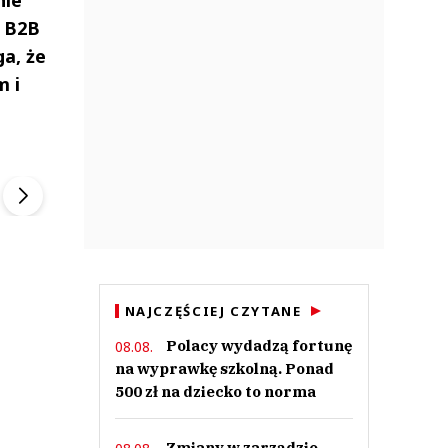
e B2B
a, że
m i
ek
Szefem być Sezon 2
Marcin Przybysz
▶
▶
NAJCZĘŚCIEJ CZYTANE
Polacy wydadzą fortunę
08.08.
na wyprawkę szkolną. Ponad
500 zł na dziecko to norma
Zmiany w zarządzie