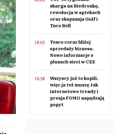
skarga na Biedronkę,
rewolucja w aptekach
oraz ekspansja Gulf i
Taco Bell
Tesco coraz bliżej
18:05
sprzedaży biznesu.
Nowe informacje o
planach sieci w CEE
Wszyscy już to kupili,
16:38
więc ja też muszę Jak
internetowe trendy i
presja FOMO napędzają
popyt
nie