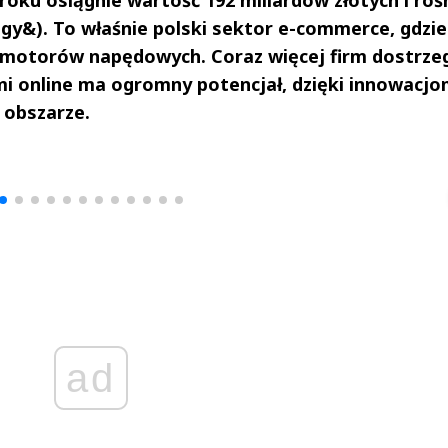
egy&). To właśnie polski sektor e-commerce, gdzi
h motorów napędowych. Coraz więcej firm dostrzeg
i online ma ogromny potencjał, dzięki innowacjo
 obszarze.
drzej
Michał Stężalski
FineDiningWe
▶
▶
ad