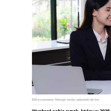
B2B w e-commerce. Potencjał, trendy i wskazówki dla firm
Wyobraź sobie rynek, który w 2028 