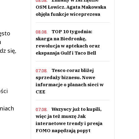
08.08.
OSM Łowicz. Agata Makowska
objęła funkcje wiceprezesa
TOP 10 tygodnia:
08.08.
ęsto
skarga na Biedronkę,
u
rewolucja w aptekach oraz
z się,
ekspansja Gulf i Taco Bell
Tesco coraz bliżej
07.08.
sprzedaży biznesu. Nowe
informacje o planach sieci w
ści
CEE
niach
Wszyscy już to kupili,
07.08.
więc ja też muszę Jak
internetowe trendy i presja
FOMO napędzają popyt