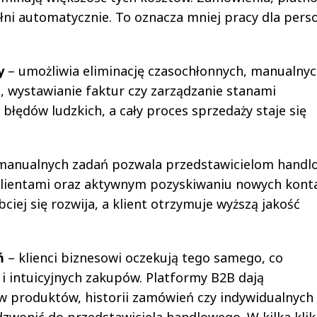
i automatycznie. To oznacza mniej pracy dla perso
y
– umożliwia eliminację czasochłonnych, manualny
, wystawianie faktur czy zarządzanie stanami
łędów ludzkich, a cały proces sprzedaży staje się
.
manualnych zadań pozwala przedstawicielom hand
 klientami oraz aktywnym pozyskiwaniu nowych kont
bciej się rozwija, a klient otrzymuje wyższą jakość
eń
– klienci biznesowi oczekują tego samego, co
 intuicyjnych zakupów. Platformy B2B dają
 produktów, historii zamówień czy indywidualnych 
 dzwonić do przedstawiciela handlowego. W kilka klik