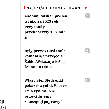
NAJCZĘŚCIEJ KOMENTOWANE
Auchan Polska ujawnia
5
wyniki za 2025 rok.
Przychody
przekroczyły 10,7 mld
zł
Były prezes Biedronki
4
komentuje przejęcie
Żabki. Wskazuje też na
fenomen Dino!
Właściciel Biedronki
3
pokazał wyniki. Prezes
JM o rynku: „Nie
y
przewidujemy
ji
znaczącej poprawy”
ci i