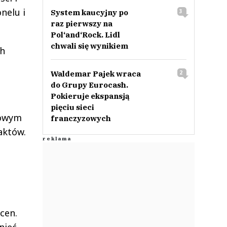
nelu i
System kaucyjny po
3
raz pierwszy na
Pol‘and‘Rock. Lidl
chwali się wynikiem
ch
Waldemar Pajek wraca
2
do Grupy Eurocash.
Pokieruje ekspansją
pięciu sieci
lowym
franczyzowych
aktów.
cen.
nięć