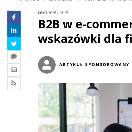
Strona główna
Rynek e-commerce
B2B w e-commerce. Potencjał, trendy
>
>
06.03.2025 / 15:25
B2B w e-commerc
wskazówki dla f
ARTYKUŁ SPONSOROWANY