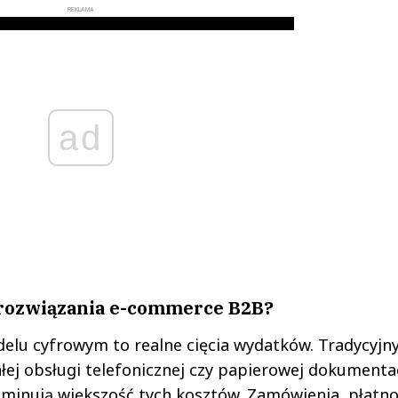
REKLAMA
ad
 rozwiązania e-commerce B2B?
elu cyfrowym to realne cięcia wydatków. Tradycyjn
ej obsługi telefonicznej czy papierowej dokumentac
inują większość tych kosztów. Zamówienia, płatnoś