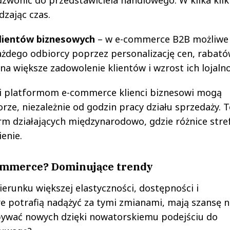
dzając czas.
lientów biznesowych
– w e-commerce B2B możliwe 
żdego odbiorcy poprzez personalizację cen, rabató
 na większe zadowolenie klientów i wzrost ich lojalno
i platformom e-commerce klienci biznesowi mogą
ze, niezależnie od godzin pracy działu sprzedaży. 
rm działających międzynarodowo, gdzie różnice stre
enie.
commerce? Dominujące trendy
runku większej elastyczności, dostępności i
e potrafią nadążyć za tymi zmianami, mają szansę n
obywać nowych dzięki nowatorskiemu podejściu do