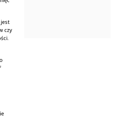
jest
w czy
ści.
To
f
ie