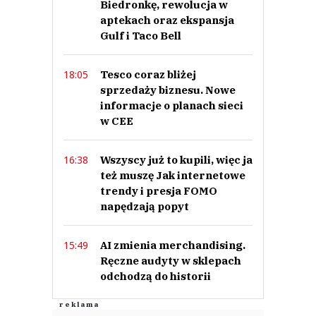
Biedronkę, rewolucja w
aptekach oraz ekspansja
Gulf i Taco Bell
Tesco coraz bliżej
18:05
sprzedaży biznesu. Nowe
informacje o planach sieci
w CEE
Wszyscy już to kupili, więc ja
16:38
też muszę Jak internetowe
trendy i presja FOMO
napędzają popyt
AI zmienia merchandising.
15:49
Ręczne audyty w sklepach
odchodzą do historii