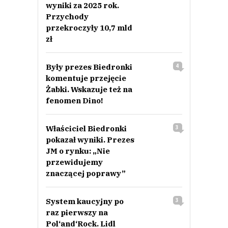
wyniki za 2025 rok.
Przychody
przekroczyły 10,7 mld
zł
Były prezes Biedronki
4
komentuje przejęcie
Żabki. Wskazuje też na
fenomen Dino!
Właściciel Biedronki
3
pokazał wyniki. Prezes
JM o rynku: „Nie
przewidujemy
znaczącej poprawy”
System kaucyjny po
3
raz pierwszy na
Pol‘and‘Rock. Lidl