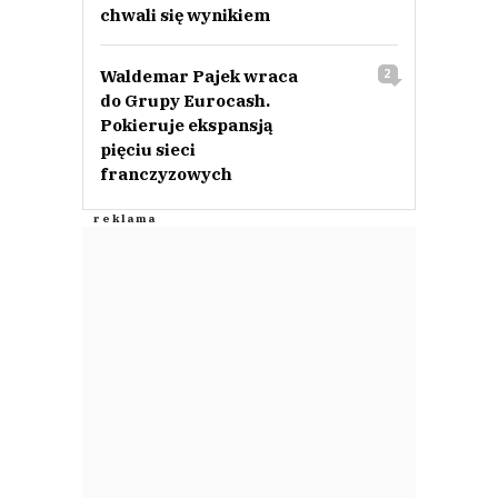
chwali się wynikiem
Waldemar Pajek wraca
2
do Grupy Eurocash.
Pokieruje ekspansją
pięciu sieci
franczyzowych