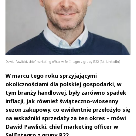
Dawid Pawlicki, chief marketing officer w SellIntegro z grupy R22 (fot. LinkedIn)
W marcu tego roku sprzyjającymi
okolicznościami dla polskiej gospodarki, w
tym branży handlowej, były zarówno spadek
inflacji, jak również świąteczno-wiosenny
sezon zakupowy, co ewidentnie przełożyło się
na wskaźniki sprzedaży za ten okres – mówi
Dawid Pawlicki, chief marketing officer w
SellIntegro z grupy R22.