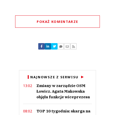
POKAŻ KOMENTARZE
Komentarze (
0
)
Nie znaleziono komentarzy
Zostaw swoje komentarze
Imię (Wymagane)
Anuluj
NAJNOWSZE Z SERWISU
Prześlij komentarz
Zmiany w zarządzie OSM
13:02
Łowicz. Agata Makowska
objęła funkcje wiceprezesa
TOP 10 tygodnia: skarga na
08:02