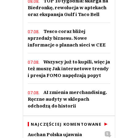
TOP 10 tygodnia: skarga na
08.08.
Biedronkę, rewolucja w aptekach
oraz ekspansja Gulf i Taco Bell
Tesco coraz bliżej
07.08.
sprzedaży biznesu. Nowe
informacje o planach sieci w CEE
Wszyscy już to kupili, więc ja
07.08.
też muszę Jak internetowe trendy
i presja FOMO napędzają popyt
AI zmienia merchandising.
07.08.
Ręczne audyty w sklepach
odchodzą do historii
NAJCZĘŚCIEJ KOMENTOWANE
Auchan Polska ujawnia
5