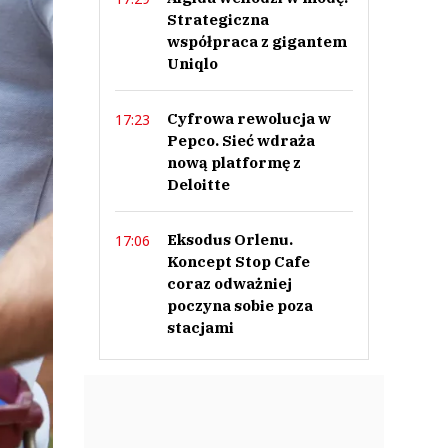
Strategiczna
współpraca z gigantem
Uniqlo
Cyfrowa rewolucja w
17:23
Pepco. Sieć wdraża
nową platformę z
Deloitte
Eksodus Orlenu.
17:06
Koncept Stop Cafe
coraz odważniej
poczyna sobie poza
stacjami