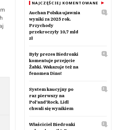
NAJCZĘŚCIEJ KOMENTOWANE
ym
Auchan Polska ujawnia
5
ch
wyniki za 2025 rok.
aj
Przychody
przekroczyły 10,7 mld
zł
Były prezes Biedronki
4
komentuje przejęcie
Żabki. Wskazuje też na
fenomen Dino!
System kaucyjny po
3
raz pierwszy na
Pol‘and‘Rock. Lidl
chwali się wynikiem
Właściciel Biedronki
3