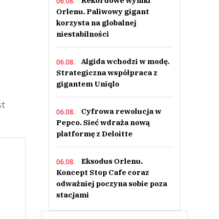
Rekordowe wyniki
06.08.
Orlenu. Paliwowy gigant
korzysta na globalnej
niestabilności
Algida wchodzi w modę.
06.08.
Strategiczna współpraca z
gigantem Uniqlo
st
Cyfrowa rewolucja w
06.08.
Pepco. Sieć wdraża nową
platformę z Deloitte
Eksodus Orlenu.
06.08.
Koncept Stop Cafe coraz
odważniej poczyna sobie poza
stacjami