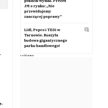
pokazał wyniki. Prezes
JM o rynku: „Nie
przewidujemy
znaczącej poprawy”
Lidl, Pepco i TEDi w
2
Tarnowie. Ruszyła
budowa gigantycznego
parku handlowego!
.
e-