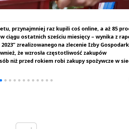
tu, przynajmniej raz kupili coś online, a aż 85 pro
 ciągu ostatnich sześciu miesięcy – wynika z rap
023” zrealizowanego na zlecenie Izby Gospodark
ównież, że wzrosła częstotliwość zakupów
sób niż przed rokiem robi zakupy spożywcze w siec
drzej
Michał Stężalski
FineDiningWe
▶
▶