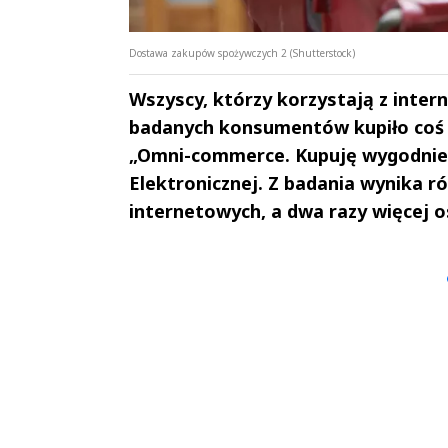
Dostawa zakupów spożywczych 2 (Shutterstock)
Wszyscy, którzy korzystają z interne
badanych konsumentów kupiło coś w
„Omni-commerce. Kupuję wygodnie 2
Elektronicznej. Z badania wynika r
internetowych, a dwa razy więcej o
Andrzej i Marta
Marta i An
Sterniccy
Sterniccy
▶
▶