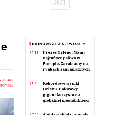
ad
ne
NAJNOWSZE Z SERWISU
Prezes Orlenu: Mamy
19:11
najtańsze paliwo w
Europie. Zarabiamy na
rynkach zagranicznych
y autora
Rekordowe wyniki
18:04
adomość
Orlenu. Paliwowy
gigant korzysta na
globalnej niestabilności
Algida wchodzi w modę.
17:29