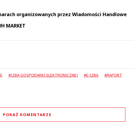
narach organizowanych przez Wiadomości Handlowe
 WH MARKET
NE
#IZBA GOSPODARKI ELEKTRONICZNEJ
#E-IZBA
#RAPORT
POKAŻ KOMENTARZE
Komentarze (
0
)