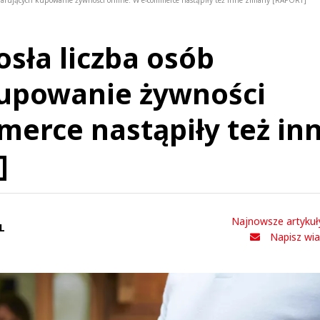
larujących kupowanie żywności online. W e-commerce nastąpiły też inne zmiany [RAPORT]
sła liczba osób
kupowanie żywności
merce nastąpiły też in
]
Najnowsze artykuł
L
Napisz wi