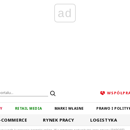
ad
WSPÓŁPR
ZY
RETAIL MEDIA
MARKI WŁASNE
PRAWO I POLITY
-COMMERCE
RYNEK PRACY
LOGISTYKA