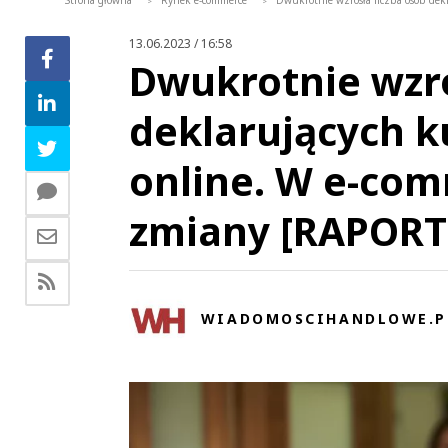
Strona główna
Rynek e-commerce
Dwukrotnie wzrosła liczba osób dek
>
>
13.06.2023 / 16:58
Dwukrotnie wzro
deklarujących 
online. W e-com
zmiany [RAPORT
WIADOMOSCIHANDLOWE.P