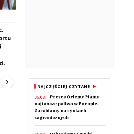
c.
ortu
i
i.
ek
Szefem być Sezon 2
Marcin Przybysz
▶
▶
NAJCZĘŚCIEJ CZYTANE
Prezes Orlenu: Mamy
06.08.
najtańsze paliwo w Europie.
Zarabiamy na rynkach
zagranicznych