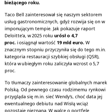
bieżącego roku.
Taco Bell zainteresował się naszym sektorem
usług gastronomicznych, gdyż rozwija się on w
imponującym tempie. Jak pokazuje raport
Deloitte’a, w 2025 roku
urósł o 4,7
proc.
i osiągnął wartość
19 mld euro.
W
znacznym stopniu przyczyniła się do tego m.in.
kategoria restauracji szybkiej obsługi (QSR),
która w ubiegłym roku zaliczyła wzrost o 5,7
proc.
To tłumaczy zainteresowanie globalnych marek
Polską. Od pewnego czasu rodzimemu rynkowi
przygląda się m.in. sieć Wendy‘s, choć data jej
ewentualnego debiutu nad Wisłą wciąż
pozostaje nieznana. W walce o portfele