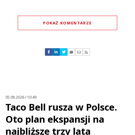
POKAŻ KOMENTARZE
Komentarze (
2
)
DirtyJoe
16.09.2022 / 14:18
This comment was minimized by the moderator on the site
05.08.2026 / 10:49
ok, to prawda PayPal jest łatwy w obsłudze. Ale powinien dodac nowe
Taco Bell rusza w Polsce.
funkcje aby konkurować z Blikiem albo Revolutem. Tyle mają w stanach
DirtyJoe
Oto plan ekspansji na
Odpowiedz
0
najbliższe trzy lata
0