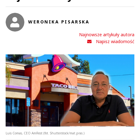
WERONIKA PISARSKA
Najnowsze artykuły autora
mirekk
Napisz wiadomość
15.09.2022 / 11:25
This comment was minimized by the moderator on the site
Dlatego właśnie nie korzystam z PayPala w płatnościach...
mirekk
Odpowiedz
0
0
Nie znaleziono komentarzy
Zostaw swoje komentarze
Imię (Wymagane)
Luis Comas, CEO AmRest (fot. Shutterstock/mat.pras.)
Anuluj