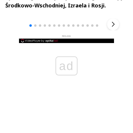
Środkowo-Wschodniej, Izraela i Rosji.
Andrzej i Marta Sterniccy
Marta i 
▶
REKLAMA
ad