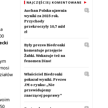
NAJCZĘŚCIEJ KOMENTOWANE
Auchan Polska ujawnia
5
wyniki za 2025 rok.
Przychody
przekroczyły 10,7 mld
ia
zł
00
ecki
Były prezes Biedronki
4
komentuje przejęcie
Żabki. Wskazuje też na
mym
fenomen Dino!
ynosi
działów
Właściciel Biedronki
3
pokazał wyniki. Prezes
JM o rynku: „Nie
przewidujemy
,
znaczącej poprawy”
swoim
650