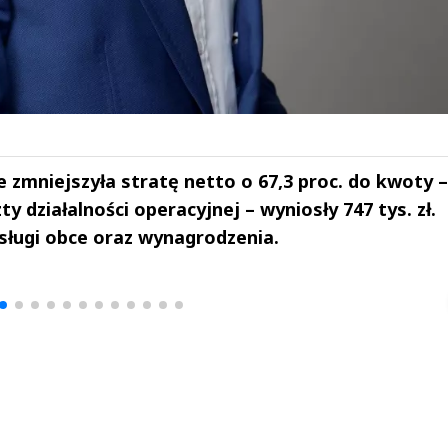
zmniejszyła stratę netto o 67,3 proc. do kwoty –
zty działalności operacyjnej – wyniosły 747 tys. zł.
ługi obce oraz wynagrodzenia.
drzej
Michał Stężalski
FineDiningWe
▶
▶