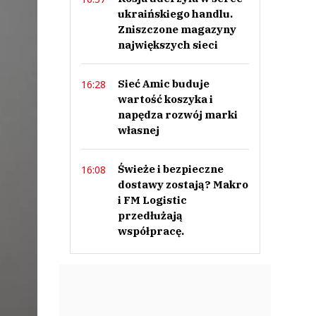
ukraińskiego handlu.
Zniszczone magazyny
największych sieci
Sieć Amic buduje
16:28
wartość koszyka i
napędza rozwój marki
własnej
Świeże i bezpieczne
16:08
dostawy zostają? Makro
i FM Logistic
przedłużają
współpracę.