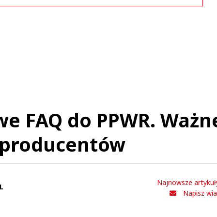
Komentarze (
0
)
Nie znaleziono komentarzy
staw swoje komentarze
Imię (Wymagane)
Anuluj
owe FAQ do PPWR. Ważn
Prześlij komentarz
a producentów
Najnowsze artykuł
L
Napisz wi