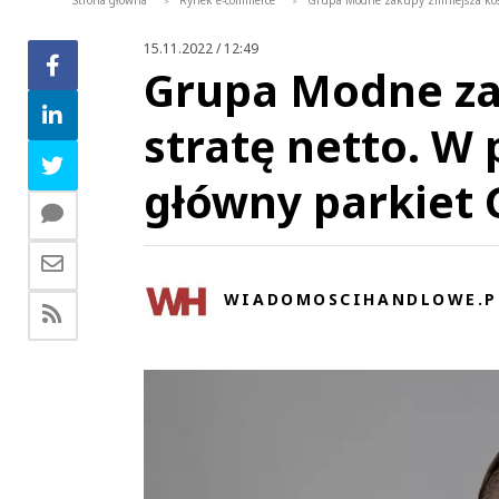
Strona główna
Rynek e-commerce
Grupa Modne zakupy zmniejsza koszt
>
>
15.11.2022 / 12:49
Grupa Modne zak
stratę netto. W 
główny parkiet
WIADOMOSCIHANDLOWE.P