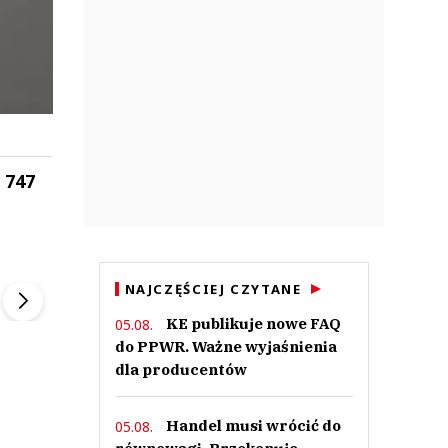
 747
ek
Szefem być Sezon 2
Marcin Przybysz
▶
▶
NAJCZĘŚCIEJ CZYTANE
KE publikuje nowe FAQ
05.08.
do PPWR. Ważne wyjaśnienia
dla producentów
Handel musi wrócić do
05.08.