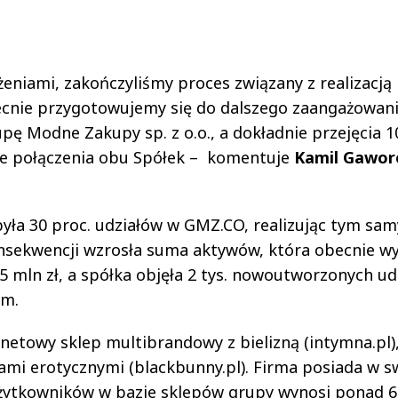
żeniami, zakończyliśmy proces związany z realizacją
ecnie przygotowujemy się do dalszego zaangażowan
 Modne Zakupy sp. z o.o., a dokładnie przejęcia 1
ie połączenia obu Spółek – komentuje
Kamil Gawor
ła 30 proc. udziałów w GMZ.CO, realizując tym sa
onsekwencji wzrosła suma aktywów, która obecnie w
2,5 mln zł, a spółka objęła 2 tys. nowoutworzonych u
ym.
etowy sklep multibrandowy z bielizną (intymna.pl)
ami erotycznymi (blackbunny.pl). Firma posiada w 
użytkowników w bazie sklepów grupy wynosi ponad 