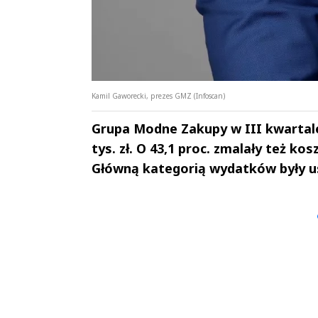
Kamil Gaworecki, prezes GMZ (Infoscan)
Grupa Modne Zakupy w III kwartale 
tys. zł. O 43,1 proc. zmalały też kos
Główną kategorią wydatków były us
Andrzej i Marta
Marta i An
Sterniccy
Sterniccy
▶
▶