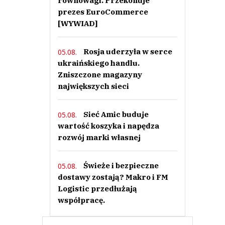
równowagi. Przekonuje
prezes EuroCommerce
[WYWIAD]
Rosja uderzyła w serce
05.08.
ukraińskiego handlu.
Zniszczone magazyny
największych sieci
Sieć Amic buduje
05.08.
wartość koszyka i napędza
rozwój marki własnej
Świeże i bezpieczne
05.08.
dostawy zostają? Makro i FM
Logistic przedłużają
współpracę.