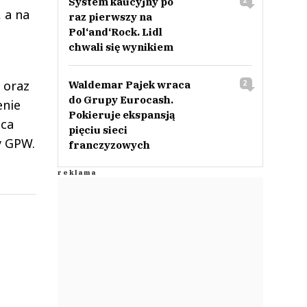
System kaucyjny po
2
 a na
raz pierwszy na
Pol‘and‘Rock. Lidl
chwali się wynikiem
 oraz
Waldemar Pajek wraca
2
do Grupy Eurocash.
enie
Pokieruje ekspansją
ńca
pięciu sieci
y GPW.
franczyzowych