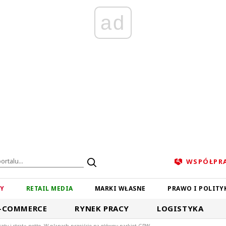
ad
WSPÓŁPR
ZY
RETAIL MEDIA
MARKI WŁASNE
PRAWO I POLITY
-COMMERCE
RYNEK PRACY
LOGISTYKA