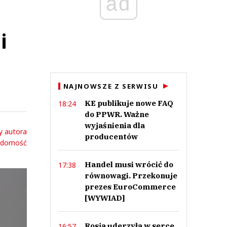
ad
i
NAJNOWSZE Z SERWISU
KE publikuje nowe FAQ
18:24
do PPWR. Ważne
wyjaśnienia dla
y autora
producentów
adomość
Handel musi wrócić do
17:38
równowagi. Przekonuje
prezes EuroCommerce
[WYWIAD]
Rosja uderzyła w serce
16:57