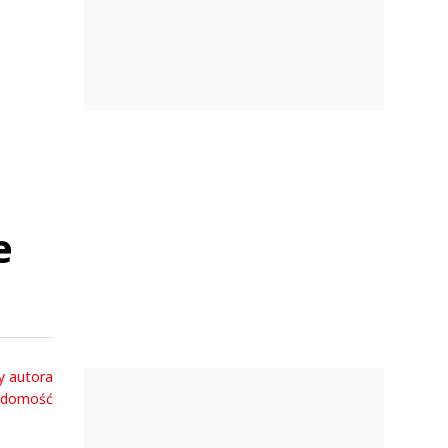
e
y autora
adomość