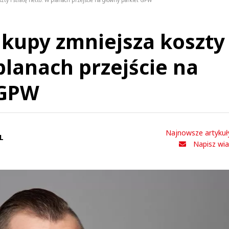
y i stratę netto. W planach przejście na główny parkiet GPW
upy zmniejsza koszty 
planach przejście na
 GPW
Najnowsze artykuł
L
Napisz wi