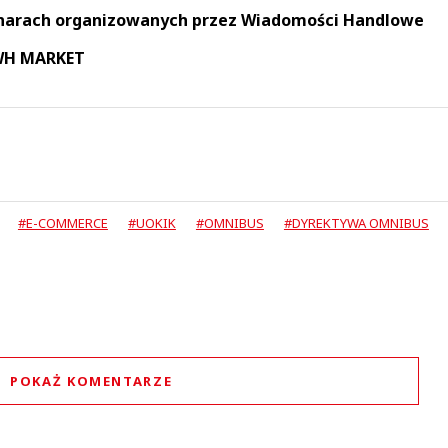
narach organizowanych przez Wiadomości Handlowe
 WH MARKET
#E-COMMERCE
#UOKIK
#OMNIBUS
#DYREKTYWA OMNIBUS
POKAŻ KOMENTARZE
Komentarze (
0
)