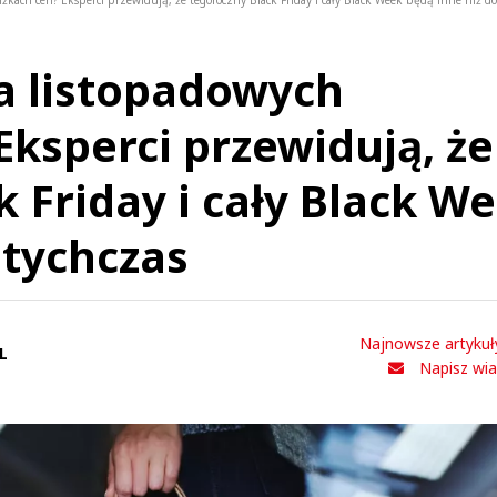
iżkach cen? Eksperci przewidują, że tegoroczny Black Friday i cały Black Week będą inne niż d
na listopadowych
Eksperci przewidują, że
 Friday i cały Black W
otychczas
Najnowsze artykuł
L
Napisz wi