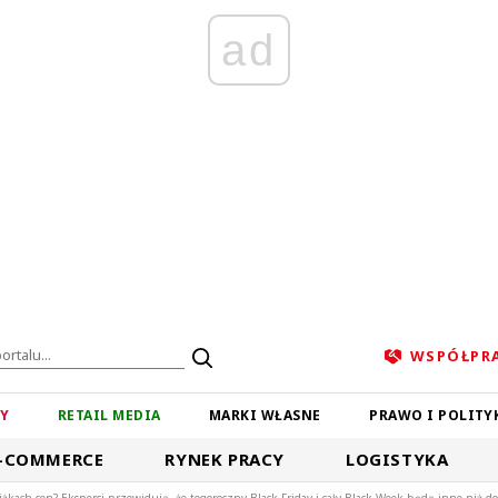
ad
WSPÓŁPR
ZY
RETAIL MEDIA
MARKI WŁASNE
PRAWO I POLITY
-COMMERCE
RYNEK PRACY
LOGISTYKA