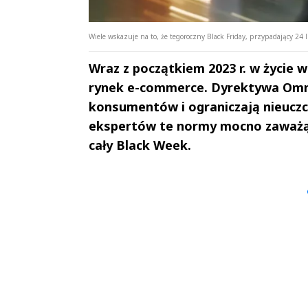
Wiele wskazuje na to, że tegoroczny Black Friday, przypadający 24
Wraz z początkiem 2023 r. w życie 
rynek e-commerce. Dyrektywa Omni
konsumentów i ograniczają nieuczc
ekspertów te normy mocno zaważą n
cały Black Week.
Andrzej i Marta
Marta i An
Sterniccy
Sterniccy
▶
▶