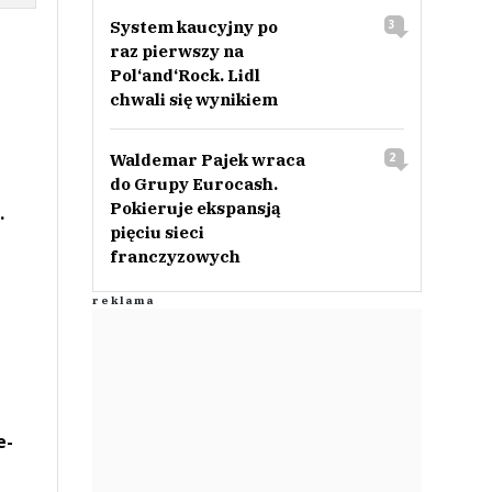
System kaucyjny po
3
raz pierwszy na
Pol‘and‘Rock. Lidl
chwali się wynikiem
Waldemar Pajek wraca
2
do Grupy Eurocash.
Pokieruje ekspansją
.
pięciu sieci
franczyzowych
e-