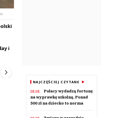
ck)
olski
ay i
ek
Szefem być Sezon 2
Marcin Przybysz
▶
▶
NAJCZĘŚCIEJ CZYTANE
Polacy wydadzą fortunę
08.08.
na wyprawkę szkolną. Ponad
500 zł na dziecko to norma
Zmiany w zarządzie