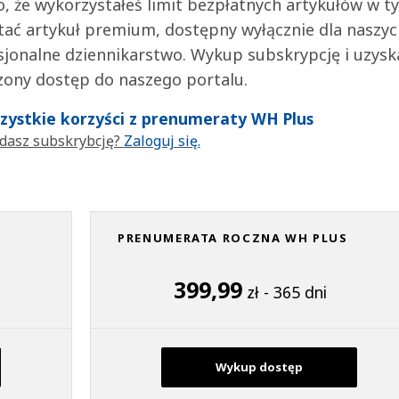
 to, że wykorzystałeś limit bezpłatnych artykułów w t
tać artykuł premium, dostępny wyłącznie dla naszy
jonalne dziennikarstwo. Wykup subskrypcję i uzysk
zony dostęp do naszego portalu.
wszystkie korzyści z prenumeraty WH Plus
dasz subskrybcję?
Zaloguj się.
PRENUMERATA ROCZNA WH PLUS
399,99
zł - 365 dni
Wykup dostęp