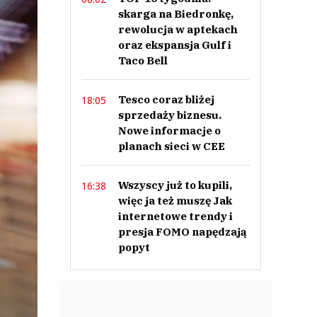
skarga na Biedronkę,
rewolucja w aptekach
oraz ekspansja Gulf i
Taco Bell
Tesco coraz bliżej
18:05
sprzedaży biznesu.
Nowe informacje o
planach sieci w CEE
Wszyscy już to kupili,
16:38
więc ja też muszę Jak
internetowe trendy i
presja FOMO napędzają
popyt