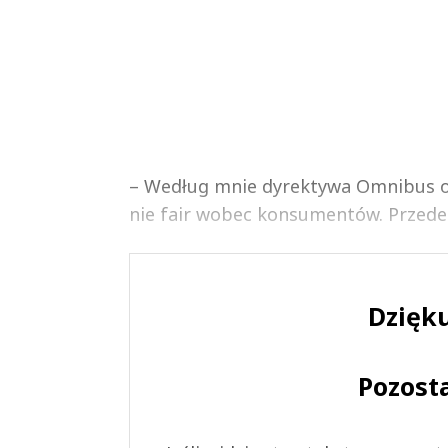
– Według mnie dyrektywa Omnibus og
nie fair wobec konsumentów. Przede w
Dzięku
Pozost