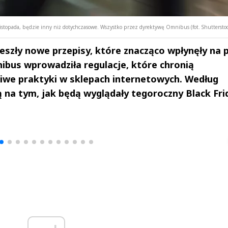
 listopada, będzie inny niż dotychczasowe. Wszystko przez dyrektywę Omnibus (fot. Shuttersto
weszły nowe przepisy, które znacząco wpłynęły na p
bus wprowadziła regulacje, które chronią
iwe praktyki w sklepach internetowych. Według
a tym, jak będą wyglądały tegoroczny Black Frid
drzej
Michał Stężalski
FineDiningWe
▶
▶