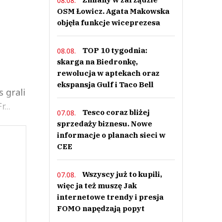
08.08.
OSM Łowicz. Agata Makowska
objęła funkcje wiceprezesa
TOP 10 tygodnia:
08.08.
skarga na Biedronkę,
rewolucja w aptekach oraz
ekspansja Gulf i Taco Bell
 grali
...
Tesco coraz bliżej
07.08.
sprzedaży biznesu. Nowe
informacje o planach sieci w
CEE
Wszyscy już to kupili,
07.08.
więc ja też muszę Jak
internetowe trendy i presja
FOMO napędzają popyt