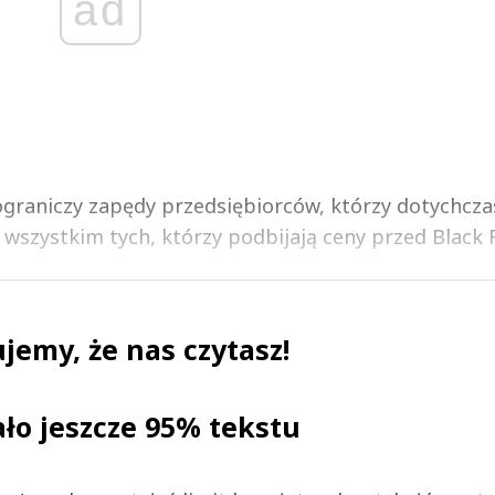
ad
raniczy zapędy przedsiębiorców, którzy dotychczas
szystkim tych, którzy podbijają ceny przed Black Fr
jemy, że nas czytasz!
ało jeszcze 95% tekstu