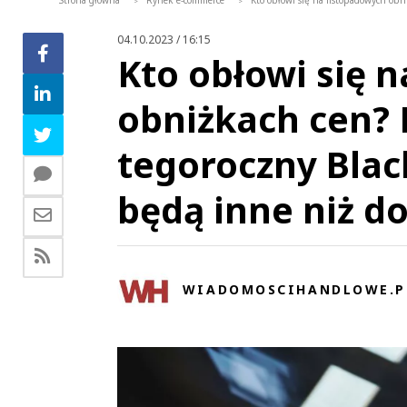
Strona główna
Rynek e-commerce
Kto obłowi się na listopadowych obn
>
>
04.10.2023 / 16:15
Kto obłowi się 
obniżkach cen? 
tegoroczny Black
będą inne niż d
WIADOMOSCIHANDLOWE.P