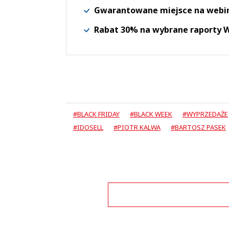
Gwarantowane miejsce na webi
Rabat 30% na wybrane raporty
#BLACK FRIDAY
#BLACK WEEK
#WYPRZEDAŻE
#IDOSELL
#PIOTR KALWA
#BARTOSZ PASEK