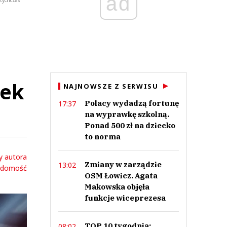
ad
otychczas
eek
NAJNOWSZE Z SERWISU
Polacy wydadzą fortunę
17:37
na wyprawkę szkolną.
Ponad 500 zł na dziecko
to norma
y autora
Zmiany w zarządzie
13:02
adomość
OSM Łowicz. Agata
Makowska objęła
funkcje wiceprezesa
TOP 10 tygodnia:
08:02