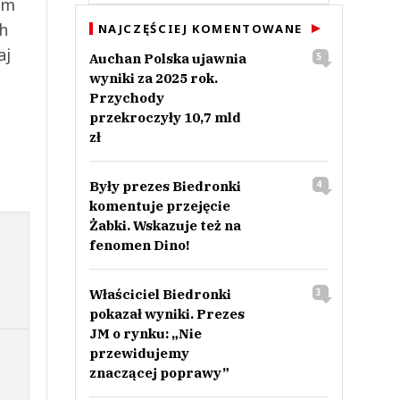
ym
ch
NAJCZĘŚCIEJ KOMENTOWANE
aj
Auchan Polska ujawnia
5
wyniki za 2025 rok.
Przychody
przekroczyły 10,7 mld
zł
Były prezes Biedronki
4
komentuje przejęcie
Żabki. Wskazuje też na
fenomen Dino!
Właściciel Biedronki
3
pokazał wyniki. Prezes
JM o rynku: „Nie
przewidujemy
znaczącej poprawy”