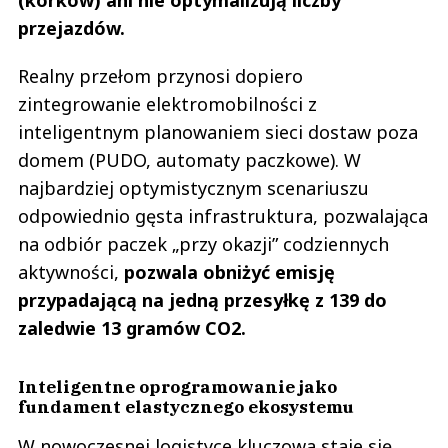
(korków) ani nie optymalizują liczby
przejazdów.
Realny przełom przynosi dopiero
zintegrowanie elektromobilności z
inteligentnym planowaniem sieci dostaw poza
domem (PUDO, automaty paczkowe). W
najbardziej optymistycznym scenariuszu
odpowiednio gęsta infrastruktura, pozwalająca
na odbiór paczek „przy okazji” codziennych
aktywności,
pozwala obniżyć emisję
przypadającą na jedną przesyłkę z 139 do
zaledwie 13 gramów CO2.
Inteligentne oprogramowanie jako
fundament elastycznego ekosystemu
W nowoczesnej logistyce kluczowa staje się