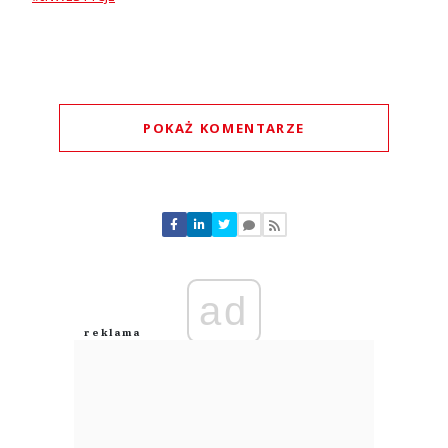
POKAŻ KOMENTARZE
Komentarze (
0
)
Nie znaleziono komentarzy
Zostaw swoje komentarze
Imię (Wymagane)
ad
Anuluj
Prześlij komentarz