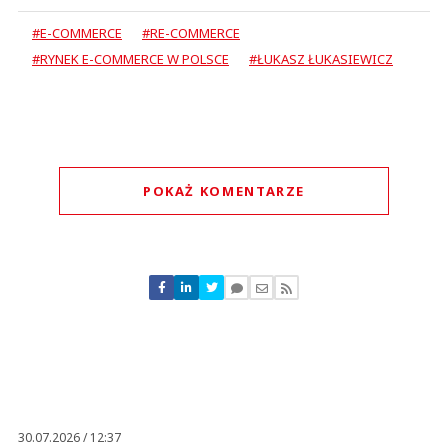
#E-COMMERCE
#RE-COMMERCE
#RYNEK E-COMMERCE W POLSCE
#ŁUKASZ ŁUKASIEWICZ
POKAŻ KOMENTARZE
Komentarze (
0
)
Nie znaleziono komentarzy
Zostaw swoje komentarze
Imię (Wymagane)
Anuluj
Prześlij komentarz
30.07.2026 / 12:37