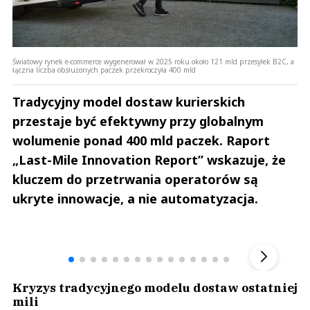
Światowy rynek e-commerce wygenerował w 2025 roku około 121 mld przesyłek B2C, a
łączna liczba obsłużonych paczek przekroczyła 400 mld
Tradycyjny model dostaw kurierskich
przestaje być efektywny przy globalnym
wolumenie ponad 400 mld paczek. Raport
„Last-Mile Innovation Report” wskazuje, że
kluczem do przetrwania operatorów są
ukryte innowacje, a nie automatyzacja.
Andrzej i Marta Sterniccy
Marta i 
▶
Kryzys tradycyjnego modelu dostaw ostatniej
mili