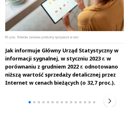
85 proc. Polaków zamawia produkty spożywcze w sieci
Jak informuje Główny Urząd Statystyczny w
informacji sygnalnej, w styczniu 2023 r. w
porównaniu z grudniem 2022 r. odnotowano
niższą wartość sprzedaży detalicznej przez
Internet w cenach bieżących (o 32,7 proc.).
Andrzej i Marta Sterniccy
Marta i 
▶