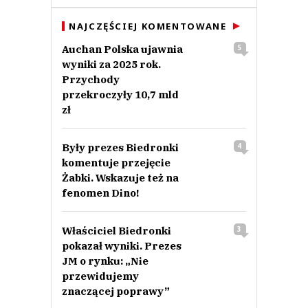
NAJCZĘŚCIEJ KOMENTOWANE
Auchan Polska ujawnia
5
wyniki za 2025 rok.
Przychody
przekroczyły 10,7 mld
zł
Były prezes Biedronki
4
komentuje przejęcie
Żabki. Wskazuje też na
fenomen Dino!
Właściciel Biedronki
3
pokazał wyniki. Prezes
JM o rynku: „Nie
przewidujemy
znaczącej poprawy”