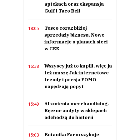
aptekach oraz ekspansja
Gulf i Taco Bell
Tesco coraz bliżej
18:05
sprzedaży biznesu. Nowe
informacje o planach sieci
w CEE
Wszyscy już to kupili, więc ja
16:38
też muszę Jak internetowe
trendy i presja FOMO
napędzają popyt
AI zmienia merchandising.
15:49
Ręczne audyty w sklepach
odchodzą do historii
Botanika Farm szykuje
15:03