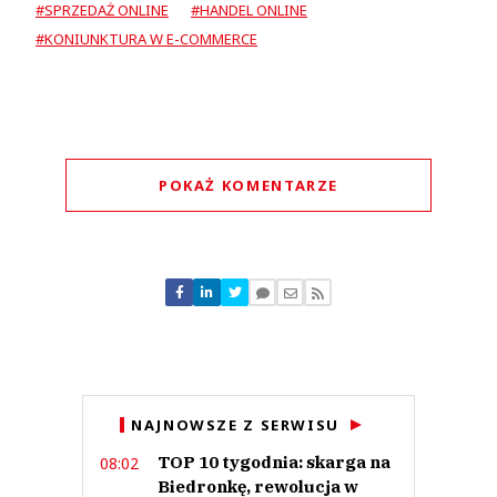
#SPRZEDAŻ ONLINE
#HANDEL ONLINE
#KONIUNKTURA W E-COMMERCE
POKAŻ KOMENTARZE
Komentarze (
0
)
Nie znaleziono komentarzy
Zostaw swoje komentarze
Imię (Wymagane)
Anuluj
NAJNOWSZE Z SERWISU
Prześlij komentarz
TOP 10 tygodnia: skarga na
08:02
Biedronkę, rewolucja w