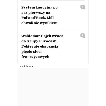
System kaucyjny po
3
raz pierwszy na
Pol‘and‘Rock. Lidl
chwali się wynikiem
Waldemar Pajek wraca
2
do Grupy Eurocash.
Pokieruje ekspansją
pięciu sieci
franczyzowych