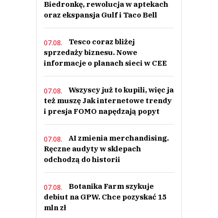
Biedronkę, rewolucja w aptekach
oraz ekspansja Gulf i Taco Bell
Tesco coraz bliżej
07.08.
sprzedaży biznesu. Nowe
informacje o planach sieci w CEE
Wszyscy już to kupili, więc ja
07.08.
też muszę Jak internetowe trendy
i presja FOMO napędzają popyt
AI zmienia merchandising.
07.08.
Ręczne audyty w sklepach
odchodzą do historii
Botanika Farm szykuje
07.08.
debiut na GPW. Chce pozyskać 15
mln zł