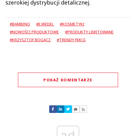
szerokiej dystrybucji detalicznej.
#BAMBINO
#E.WEDEL
#KOSMETYKI
#NOWOŚCI PRODUKTOWE
#PRODUKTY LIMITOWANE
#KRZYSZTOF BOGACZ
#TRENDY FMCG
POKAŻ KOMENTARZE
Komentarze (
0
)
Nie znaleziono komentarzy
Zostaw swoje komentarze
Imię (Wymagane)
ad