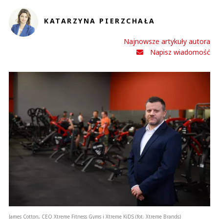
KATARZYNA PIERZCHAŁA
Najnowsze artykuły autora
Napisz wiadomość
James Cotton, CEO Xtreme Fitness Gyms i Xtreme KiDS (fot. Xtreme Brands)