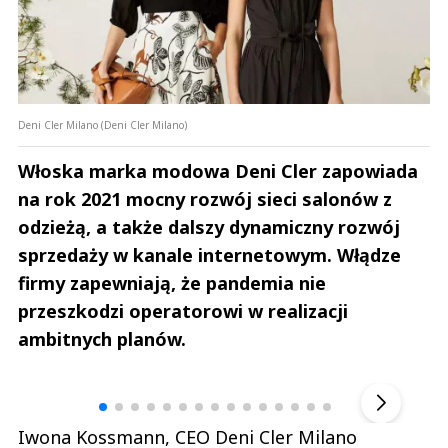
Deni Cler Milano (Deni Cler Milano)
Włoska marka modowa Deni Cler zapowiada
na rok 2021 mocny rozwój sieci salonów z
odzieżą, a także dalszy dynamiczny rozwój
sprzedaży w kanale internetowym. Włądze
firmy zapewniają, że pandemia nie
przeszkodzi operatorowi w realizacji
ambitnych planów.
Andrzej i Marta Sterniccy
Marta i 
▶
Iwona Kossmann, CEO Deni Cler Milano