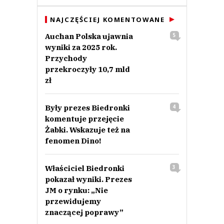
NAJCZĘŚCIEJ KOMENTOWANE
Auchan Polska ujawnia
5
wyniki za 2025 rok.
Przychody
przekroczyły 10,7 mld
zł
Były prezes Biedronki
4
komentuje przejęcie
Żabki. Wskazuje też na
fenomen Dino!
Właściciel Biedronki
3
pokazał wyniki. Prezes
JM o rynku: „Nie
przewidujemy
znaczącej poprawy”