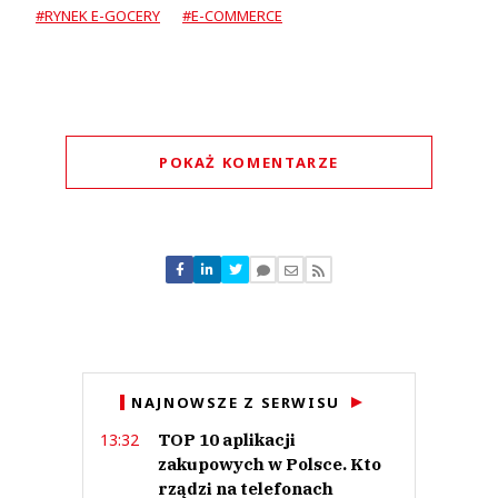
#RYNEK E-GOCERY
#E-COMMERCE
POKAŻ KOMENTARZE
Komentarze (
0
)
Nie znaleziono komentarzy
Zostaw swoje komentarze
Imię (Wymagane)
Anuluj
NAJNOWSZE Z SERWISU
Prześlij komentarz
TOP 10 aplikacji
13:32
zakupowych w Polsce. Kto
rządzi na telefonach