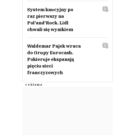
System kaucyjny po
3
raz pierwszy na
Pol‘and‘Rock. Lidl
chwali się wynikiem
Waldemar Pajek wraca
2
do Grupy Eurocash.
Pokieruje ekspansją
pięciu sieci
franczyzowych