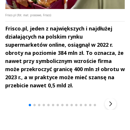
Frisco.pl (fot. mat. prasowe, Frisco)
Frisco.pl, jeden z największych i najdłużej
działających na polskim rynku
supermarketów online, osiągnął w 2022 r.
obroty na poziomie 384 mln zł. To oznacza, że
nawet przy symbolicznym wzroście firma
może przekroczyć granicę 400 mln zł obrotu w
2023 r., a w praktyce może mieć szansę na
przebicie nawet 0,5 mld zł.
Andrzej i Marta Sterniccy
Marta i 
▶