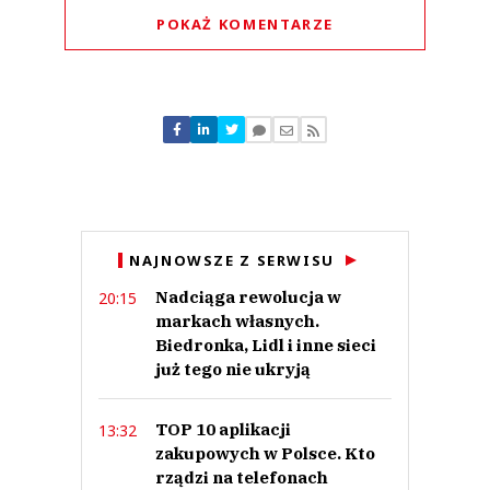
POKAŻ KOMENTARZE
Komentarze (
0
)
Nie znaleziono komentarzy
Zostaw swoje komentarze
Imię (Wymagane)
Anuluj
NAJNOWSZE Z SERWISU
Prześlij komentarz
Nadciąga rewolucja w
20:15
markach własnych.
Biedronka, Lidl i inne sieci
już tego nie ukryją
TOP 10 aplikacji
13:32
zakupowych w Polsce. Kto
rządzi na telefonach