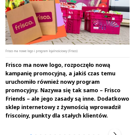
Frisco ma nowe logo i program lojalnościowy (Frisco)
Frisco ma nowe logo, rozpoczęło nową
kampanię promocyjną, a jakiś czas temu
uruchomiło również nowy program
promocyjny. Nazywa się tak samo – Frisco
Friends – ale jego zasady są inne. Dodatkowo
sklep internetowy z żywnością wprowadził
friscoiny, punkty dla stałych klientów.
Andrzej i Marta Sterniccy
Marta i 
▶