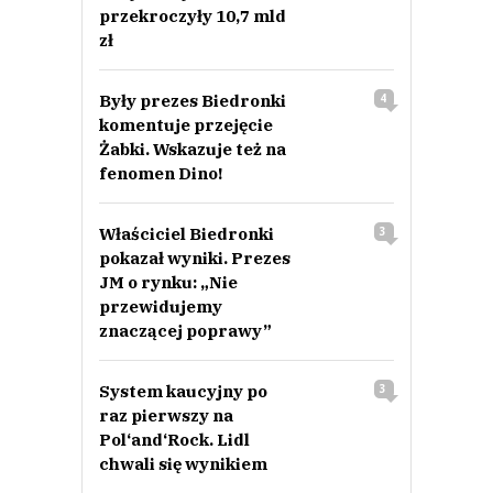
przekroczyły 10,7 mld
zł
Były prezes Biedronki
4
komentuje przejęcie
Żabki. Wskazuje też na
fenomen Dino!
Właściciel Biedronki
3
pokazał wyniki. Prezes
JM o rynku: „Nie
przewidujemy
znaczącej poprawy”
System kaucyjny po
3
raz pierwszy na
Pol‘and‘Rock. Lidl
chwali się wynikiem