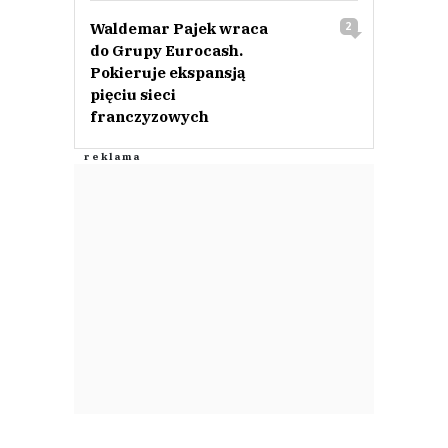
Waldemar Pajek wraca
2
do Grupy Eurocash.
Pokieruje ekspansją
pięciu sieci
franczyzowych