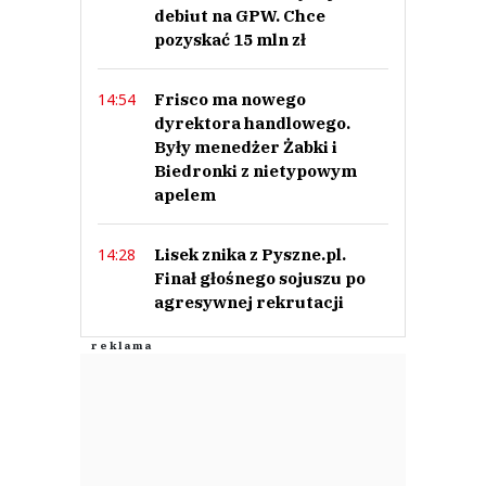
debiut na GPW. Chce
pozyskać 15 mln zł
Frisco ma nowego
14:54
dyrektora handlowego.
Były menedżer Żabki i
Biedronki z nietypowym
apelem
Lisek znika z Pyszne.pl.
14:28
Finał głośnego sojuszu po
agresywnej rekrutacji