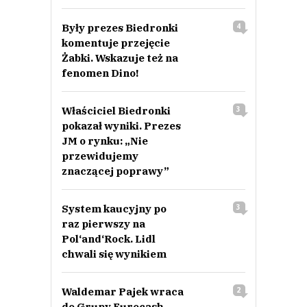
Były prezes Biedronki
4
komentuje przejęcie
Żabki. Wskazuje też na
fenomen Dino!
Właściciel Biedronki
3
pokazał wyniki. Prezes
JM o rynku: „Nie
przewidujemy
znaczącej poprawy”
System kaucyjny po
3
raz pierwszy na
Pol‘and‘Rock. Lidl
chwali się wynikiem
Waldemar Pajek wraca
2
do Grupy Eurocash.