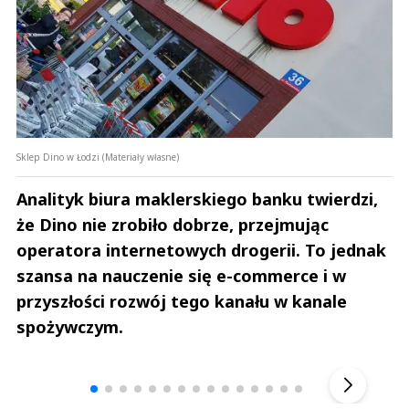
Sklep Dino w Łodzi (Materiały własne)
Analityk biura maklerskiego banku twierdzi,
że Dino nie zrobiło dobrze, przejmując
operatora internetowych drogerii. To jednak
szansa na nauczenie się e-commerce i w
przyszłości rozwój tego kanału w kanale
spożywczym.
Andrzej i Marta Sterniccy
Marta i 
▶