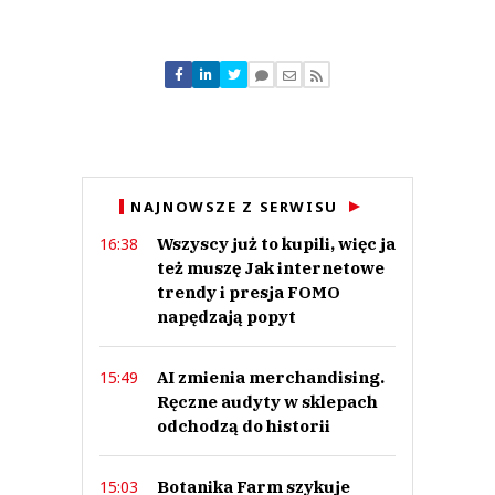
Komentarze (
0
)
Nie znaleziono komentarzy
Zostaw swoje komentarze
Imię (Wymagane)
Anuluj
NAJNOWSZE Z SERWISU
Prześlij komentarz
Wszyscy już to kupili, więc ja
16:38
też muszę Jak internetowe
trendy i presja FOMO
napędzają popyt
AI zmienia merchandising.
15:49
Ręczne audyty w sklepach
odchodzą do historii
Botanika Farm szykuje
15:03