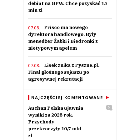
debiut na GPW. Chce pozyskać 15
mln zł
Frisco ma nowego
07.08.
dyrektora handlowego. Były
menedżer Żabki i Biedronki z
nietypowym apelem
Lisek znika z Pyszne.pl.
07.08.
Finał głośnego sojuszu po
agresywnej rekrutacji
NAJCZĘŚCIEJ KOMENTOWANE
Auchan Polska ujawnia
5
wyniki za 2025 rok.
Przychody
przekroczyły 10,7 mld
zł