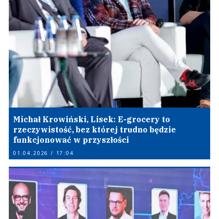
Michał Krowiński, Lisek: E-grocery to
rzeczywistość, bez której trudno będzie
funkcjonować w przyszłości
01.04.2026 / 17:04