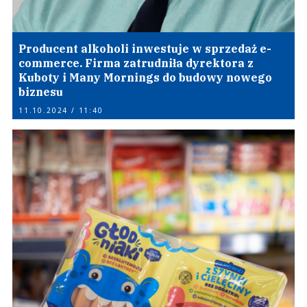
Producent alkoholi inwestuje w sprzedaż e-
commerce. Firma zatrudniła dyrektora z
Kuboty i Many Mornings do budowy nowego
biznesu
11.10.2024 / 11:40