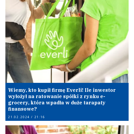
Wiemy, kto kupił firmę Everli! Ile inwestor
wyłożył na ratowanie spółki z rynku e-
grocery, która wpadła w duże tarapaty
finansowe?
21.02.2024 / 21:16