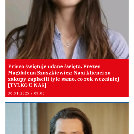
Frisco świętuje udane święta. Prezes
Magdalena Szuszkiewicz: Nasi klienci za
zakupy zapłacili tyle samo, co rok wcześniej
[TYLKO U NAS]
30.01.2025 / 09:00