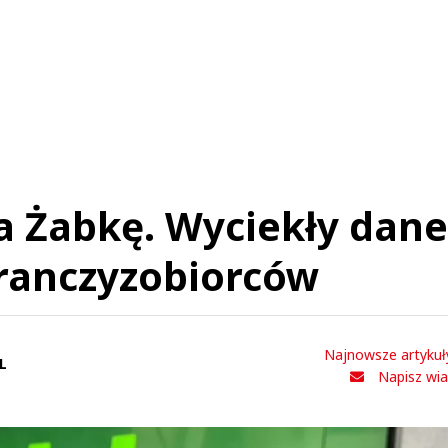
Anuluj
Prześlij komentarz
a Żabkę. Wyciekły dane
ranczyzobiorców
Najnowsze artykuł
L
Napisz wi