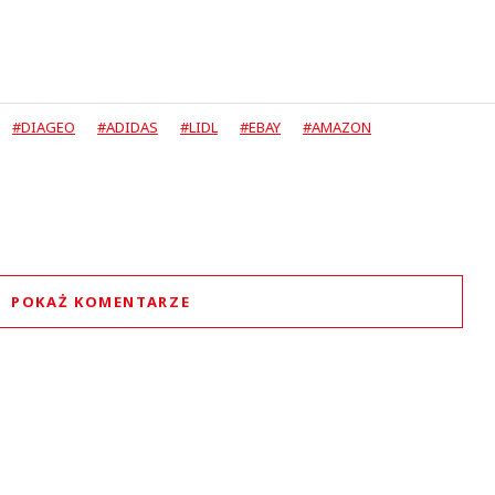
#DIAGEO
#ADIDAS
#LIDL
#EBAY
#AMAZON
POKAŻ KOMENTARZE
Komentarze (
0
)
Nie znaleziono komentarzy
staw swoje komentarze
Imię (Wymagane)