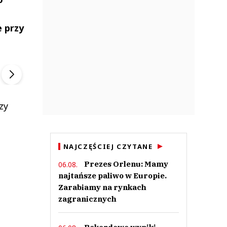
e przy
ek
Szefem być Sezon 2
Marcin Przybysz
▶
▶
,
zy
NAJCZĘŚCIEJ CZYTANE
Prezes Orlenu: Mamy
06.08.
najtańsze paliwo w Europie.
Zarabiamy na rynkach
zagranicznych