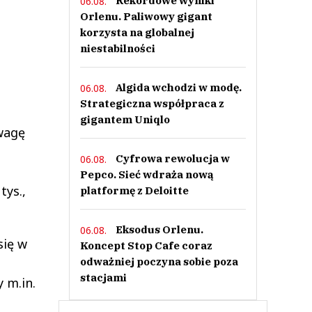
Rekordowe wyniki
06.08.
Orlenu. Paliwowy gigant
korzysta na globalnej
niestabilności
Algida wchodzi w modę.
06.08.
Strategiczna współpraca z
gigantem Uniqlo
uwagę
Cyfrowa rewolucja w
06.08.
Pepco. Sieć wdraża nową
tys.,
platformę z Deloitte
Eksodus Orlenu.
06.08.
się w
Koncept Stop Cafe coraz
odważniej poczyna sobie poza
stacjami
 m.in.