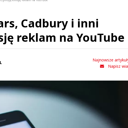
strzymują emisję reklam na YouTube
rs, Cadbury i inni
sję reklam na YouTube
Najnowsze artykuł
L
Napisz wi