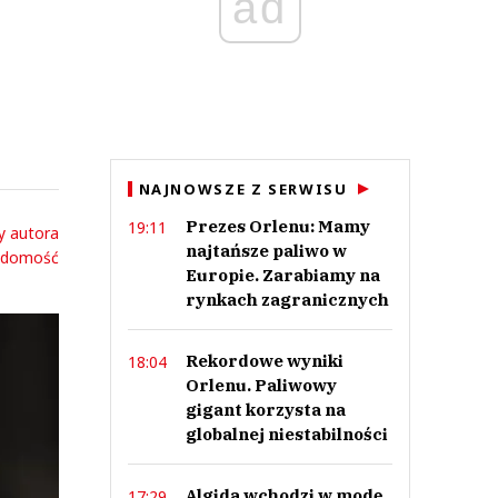
ad
NAJNOWSZE Z SERWISU
Prezes Orlenu: Mamy
19:11
y autora
najtańsze paliwo w
adomość
Europie. Zarabiamy na
rynkach zagranicznych
Rekordowe wyniki
18:04
Orlenu. Paliwowy
gigant korzysta na
globalnej niestabilności
Algida wchodzi w modę.
17:29