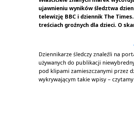
ujawnieniu wyników śledztwa dzie
telewizję BBC i dziennik The Times.
treściach groźnych dla dzieci. O sk
Andrzej i Marta
Marta i An
Sterniccy
Sterniccy
▶
▶
Dziennikarze śledczy znaleźli na port
używanych do publikacji niewybredny
pod klipami zamieszczanymi przez d
wykrywającym takie wpisy – czytamy