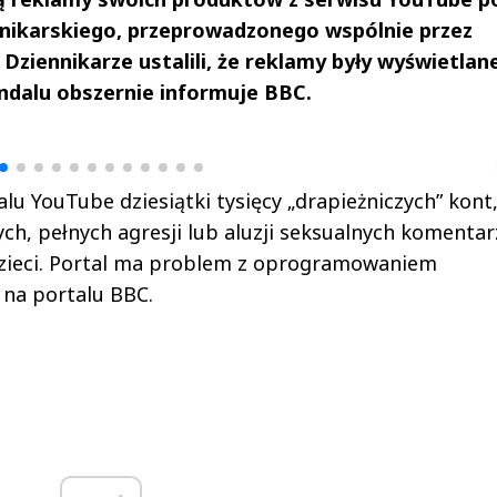
nnikarskiego, przeprowadzonego wspólnie przez
 Dziennikarze ustalili, że reklamy były wyświetlan
andalu obszernie informuje BBC.
drzej
Michał Stężalski
FineDiningWe
▶
▶
alu YouTube dziesiątki tysięcy „drapieżniczych” kont
ch, pełnych agresji lub aluzji seksualnych komentar
zieci. Portal ma problem z oprogramowaniem
 na portalu BBC.