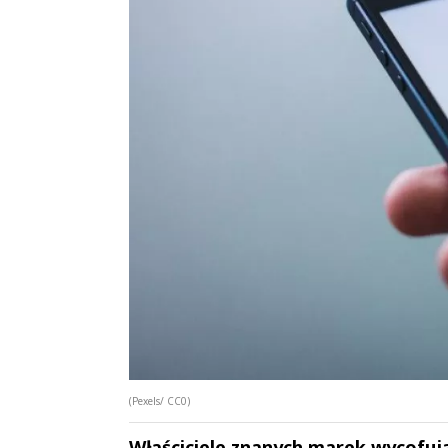
(Pexels/ CC0)
Właściciele znanych marek wycofuj