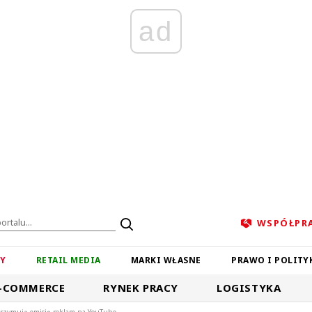
ad
WSPÓŁPR
ZY
RETAIL MEDIA
MARKI WŁASNE
PRAWO I POLITY
-COMMERCE
RYNEK PRACY
LOGISTYKA