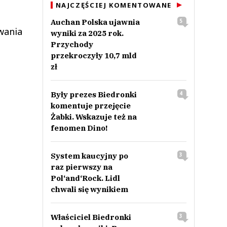
NAJCZĘŚCIEJ KOMENTOWANE
Auchan Polska ujawnia
5
wania
wyniki za 2025 rok.
Przychody
przekroczyły 10,7 mld
zł
Były prezes Biedronki
4
komentuje przejęcie
Żabki. Wskazuje też na
fenomen Dino!
System kaucyjny po
3
raz pierwszy na
Pol‘and‘Rock. Lidl
chwali się wynikiem
Właściciel Biedronki
3