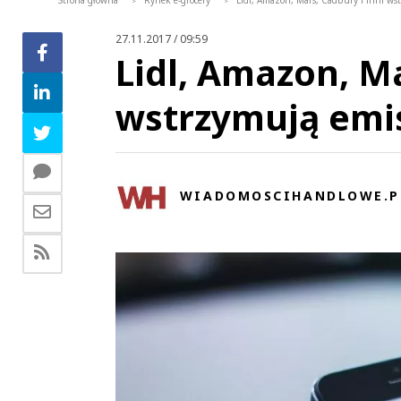
Strona główna
Rynek e-grocery
Lidl, Amazon, Mars, Cadbury i inni w
>
>
27.11.2017 / 09:59
Lidl, Amazon, Ma
wstrzymują emi
WIADOMOSCIHANDLOWE.P