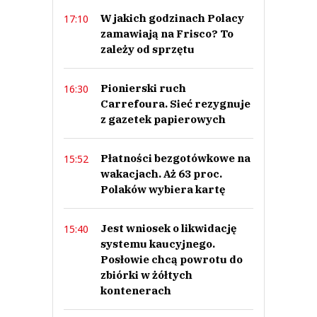
Prześlij komentarz
W jakich godzinach Polacy
17:10
zamawiają na Frisco? To
zależy od sprzętu
Pionierski ruch
16:30
Carrefoura. Sieć rezygnuje
z gazetek papierowych
Płatności bezgotówkowe na
15:52
wakacjach. Aż 63 proc.
Polaków wybiera kartę
Jest wniosek o likwidację
15:40
systemu kaucyjnego.
Posłowie chcą powrotu do
zbiórki w żółtych
kontenerach