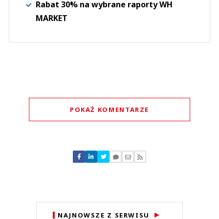
Rabat 30% na wybrane raporty WH
MARKET
POKAŻ KOMENTARZE
Komentarze (
0
)
Nie znaleziono komentarzy
Zostaw swoje komentarze
Imię (Wymagane)
Anuluj
NAJNOWSZE Z SERWISU