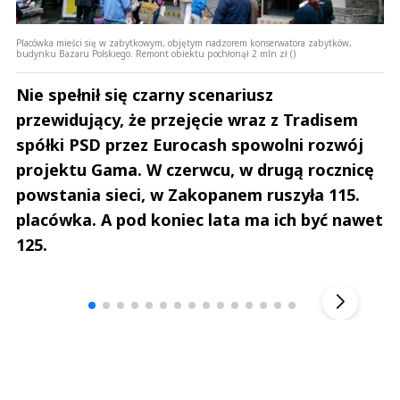
Placówka mieści się w zabytkowym, objętym nadzorem konserwatora zabytków,
budynku Bazaru Polskiego. Remont obiektu pochłonął 2 mln zł ()
Nie spełnił się czarny scenariusz
przewidujący, że przejęcie wraz z Tradisem
spółki PSD przez Eurocash spowolni rozwój
projektu Gama. W czerwcu, w drugą rocznicę
powstania sieci, w Zakopanem ruszyła 115.
placówka. A pod koniec lata ma ich być nawet
125.
Andrzej i Marta Sterniccy
Michał S
▶