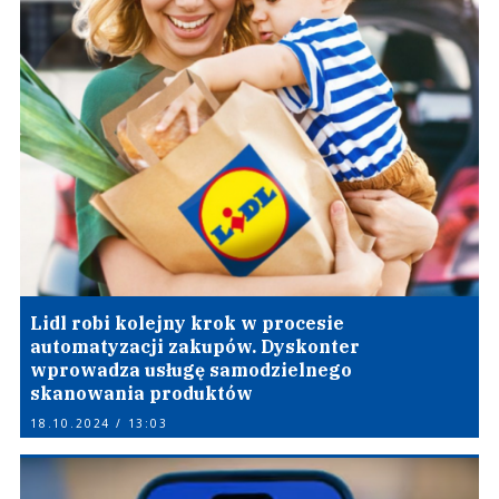
Lidl robi kolejny krok w procesie
automatyzacji zakupów. Dyskonter
wprowadza usługę samodzielnego
skanowania produktów
18.10.2024 / 13:03