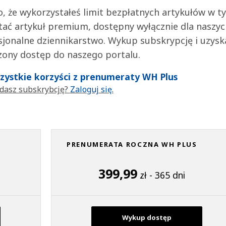
 to, że wykorzystałeś limit bezpłatnych artykułów w t
tać artykuł premium, dostępny wyłącznie dla naszy
jonalne dziennikarstwo. Wykup subskrypcję i uzysk
zony dostęp do naszego portalu.
wszystkie korzyści z prenumeraty WH Plus
dasz subskrybcję?
Zaloguj się.
PRENUMERATA ROCZNA WH PLUS
399,99
zł - 365 dni
Wykup dostęp