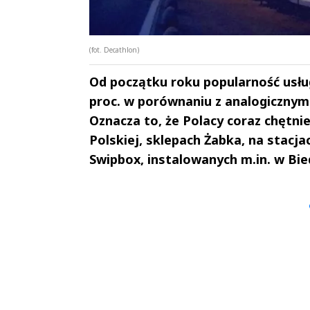
(fot. Decathlon)
Od początku roku popularność usług
proc. w porównaniu z analogicznym
Oznacza to, że Polacy coraz chętni
Polskiej, sklepach Żabka, na stacj
Swipbox, instalowanych m.in. w Bie
Andrzej i Marta
Marta i An
Sterniccy
Sterniccy
▶
▶