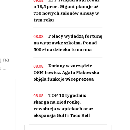
09.08.
o 18,5 proc. Gigant planuje aż
750 nowych salonów Sinsay w
tym roku
Polacy wydadzą fortunę
08.08.
na wyprawkę szkolną. Ponad
500 zł na dziecko to norma
ą na
Zmiany w zarządzie
08.08.
...
OSM Łowicz. Agata Makowska
objęła funkcje wiceprezesa
TOP 10 tygodnia:
08.08.
skarga na Biedronkę,
rewolucja w aptekach oraz
ekspansja Gulf i Taco Bell