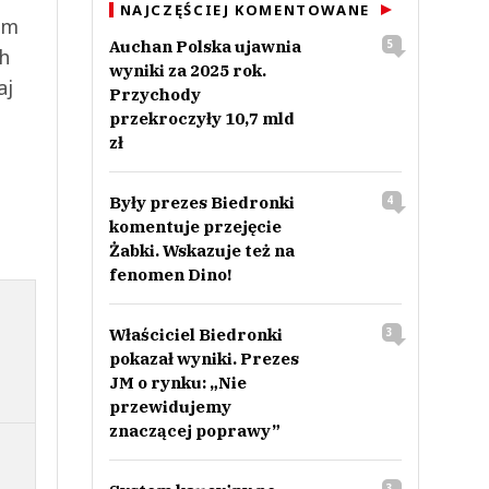
NAJCZĘŚCIEJ KOMENTOWANE
ym
Auchan Polska ujawnia
5
ch
wyniki za 2025 rok.
aj
Przychody
przekroczyły 10,7 mld
zł
Były prezes Biedronki
4
komentuje przejęcie
Żabki. Wskazuje też na
fenomen Dino!
Właściciel Biedronki
3
pokazał wyniki. Prezes
JM o rynku: „Nie
przewidujemy
znaczącej poprawy”
3