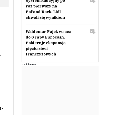
System kaucyjny po
raz pierwszy na
Pol‘and‘Rock. Lidl
chwali się wynikiem
Waldemar Pajek wraca
2
do Grupy Eurocash.
Pokieruje ekspansją
pięciu sieci
franczyzowych
.
e-