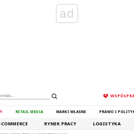
ad
WSPÓŁPR
ZY
RETAIL MEDIA
MARKI WŁASNE
PRAWO I POLITY
-COMMERCE
RYNEK PRACY
LOGISTYKA