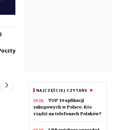
0
.
Poczty
ek
Szefem być Sezon 2
Marcin Przybysz
▶
▶
NAJCZĘŚCIEJ CZYTANE
TOP 10 aplikacji
09.08.
zakupowych w Polsce. Kto
rządzi na telefonach Polaków?
LPP zwiększa sprzedaż