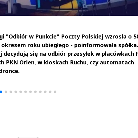
i "Odbiór w Punkcie" Poczty Polskiej wzrosła o 5
 okresem roku ubiegłego - poinformowała spółka
ej decydują się na odbiór przesyłek w placówkach 
ach PKN Orlen, w kioskach Ruchu, czy automatach
dronce.
drzej
Michał Stężalski
FineDiningWe
▶
▶