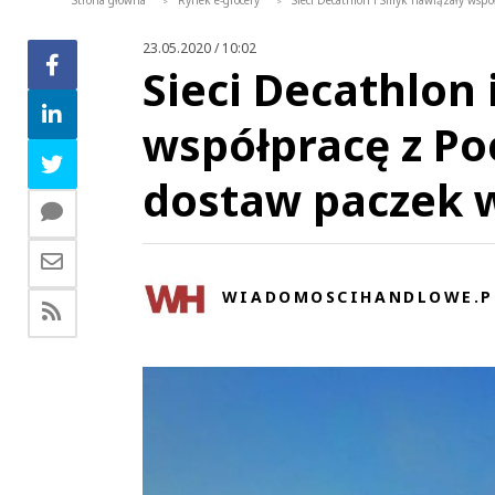
Strona główna
Rynek e-grocery
Sieci Decathlon i Smyk nawiązały wspó
>
>
23.05.2020 / 10:02
Sieci Decathlon
współpracę z Po
dostaw paczek w
WIADOMOSCIHANDLOWE.P