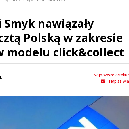
łpracę z Pocztą Polską w zakresie dostaw paczek
 i Smyk nawiązały
cztą Polską w zakresie
 modelu click&collect
Najnowsze artykuł
L
Napisz wi