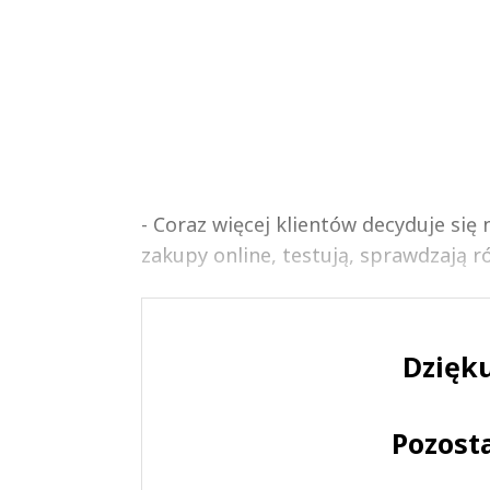
- Coraz więcej klientów decyduje się
zakupy online, testują, sprawdzają 
Dzięku
Pozost