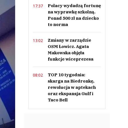
Polacy wydadzą fortunę
17:37
na wyprawkę szkolną.
Ponad 500 zł na dziecko
to norma
Zmiany w zarządzie
13:02
OSM Łowicz. Agata
Makowska objęła
funkcje wiceprezesa
TOP 10 tygodnia:
08:02
skarga na Biedronkę,
rewolucja w aptekach
oraz ekspansja Gulf i
Taco Bell