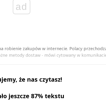
ad
 na robienie zakupów w internecie. Polacy przechodz
różne metody dostaw - mówi cytowany w komunikacie 
jemy, że nas czytasz!
ało jeszcze 87% tekstu