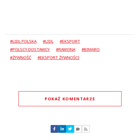
#LIDL POLSKA
#LIDL
#EKSPORT
#POLSCY DOSTAWCY
#RAWONA
#BIMARO
#ŻYWNOŚĆ
#EKSPORT ŻYWNOŚCI
POKAŻ KOMENTARZE
Komentarze (
0
)
Nie znaleziono komentarzy
Zostaw swoje komentarze
Imię (Wymagane)