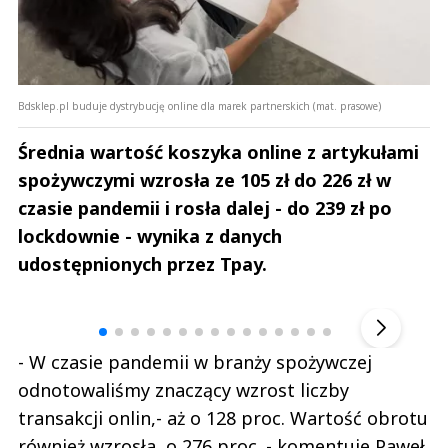
Bdsklep.pl buduje dystrybucję online dla marek partnerskich (mat. prasowe)
Średnia wartość koszyka online z artykułami
spożywczymi wzrosła ze 105 zł do 226 zł w
czasie pandemii i rosła dalej - do 239 zł po
lockdownie - wynika z danych
udostępnionych przez Tpay.
Andrzej i Marta Sterniccy
Marta i 
▶
- W czasie pandemii w branży spożywczej
odnotowaliśmy znaczący wzrost liczby
transakcji onlin,- aż o 128 proc. Wartość obrotu
również wzrosła, o 276 proc. - komentuje Paweł