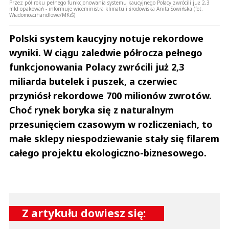
Przez pół roku pełnego funkcjonowania systemu kaucyjnego Polacy zwrócili już 2,3
mld opakowań - informuje wiceministra klimatu i środowiska Anita Sowińska (fot.
Wiadomoscihandlowe/MKiŚ)
Polski system kaucyjny notuje rekordowe
wyniki. W ciągu zaledwie półrocza pełnego
funkcjonowania Polacy zwrócili już 2,3
miliarda butelek i puszek, a czerwiec
przyniósł rekordowe 700 milionów zwrotów.
Choć rynek boryka się z naturalnym
przesunięciem czasowym w rozliczeniach, to
małe sklepy niespodziewanie stały się filarem
całego projektu ekologiczno-biznesowego.
Z artykułu dowiesz się: