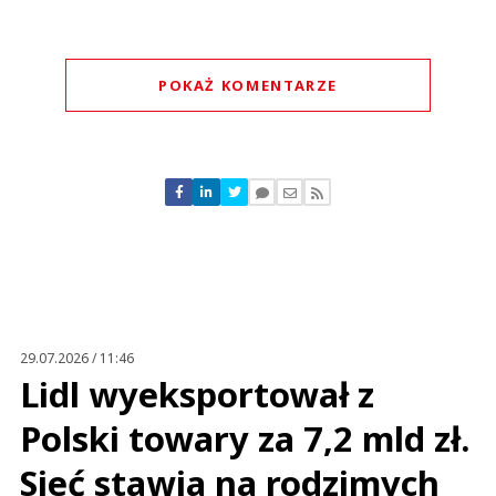
POKAŻ KOMENTARZE
Komentarze (
0
)
Nie znaleziono komentarzy
Zostaw swoje komentarze
Imię (Wymagane)
Anuluj
Prześlij komentarz
29.07.2026 / 11:46
Lidl wyeksportował z
Polski towary za 7,2 mld zł.
Sieć stawia na rodzimych